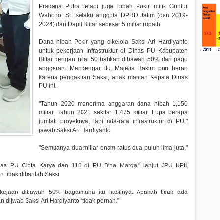
Pradana Putra tetapi juga hibah Pokir milik Guntur
Wahono, SE selaku anggota DPRD Jatim (dan 2019-
2024) dari Dapil Blitar sebesar 5 miliar rupaih
Dana hibah Pokir yang dikelola Saksi Ari Hardiyanto
untuk pekerjaan Infrastruktur di Dinas PU Kabupaten
Blitar dengan nilai 50 bahkan dibawah 50% dari pagu
anggaran. Mendengar itu, Majelis Hakim pun heran
karena pengakuan Saksi, anak mantan Kepala Dinas
PU ini.
"Tahun 2020 menerima anggaran dana hibah 1,150
miliar. Tahun 2021 sekitar 1,475 miliar. Lupa berapa
jumlah proyeknya, tapi rata-rata infrastruktur di PU,"
jawab Saksi Ari Hardiyanto
"Semuanya dua miliar enam ratus dua puluh lima juta,"
nas PU Cipta Karya dan 118 di PU Bina Marga," lanjut JPU KPK
n tidak dibantah Saksi
rkejaan dibawah 50% bagaimana itu hasilnya. Apakah tidak ada
n dijwab Saksi Ari Hardiyanto “tidak pernah.”