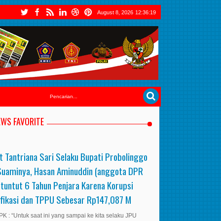
August 8, 2026
12:36:20
EWS FAVORITE
t Tantriana Sari Selaku Bupati Probolinggo
Suaminya, Hasan Aminuddin (anggota DPR
ituntut 6 Tahun Penjara Karena Korupsi
ifikasi dan TPPU Sebesar Rp147,087 M
K : “Untuk saat ini yang sampai ke kita selaku JPU