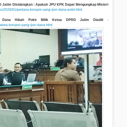
RD Jatim Disidangkan : Apakah JPU KPK Dapat Mengungkap Misteri
.co/2026/01/perkara-korupsi-uang-ijon-dana-pokir.html
 Dana Hibah Pokir Milik Ketua DPRD Jatim Diadili
-
dakwa-korupsi-uang-ijon-dana.html