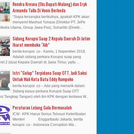
Rendra Kresna (Eks.Bupati Malang) dan Eryk
Armando Talla Di Vonis Berbeda
“Siapa tersangka berikutnya, apakah KPK akan
menyeret Mashud Yunasa (Direktur PT. JePe
Media Utama, Group Jawa Pos), Suharlito (Direkt...
Sidang Korupsi Suap 2 Kepala Daerah Di Jatim
Ibarat membuka “Aib”
berita korupsi .co - Kamis, 1 Nopember 2018,
Adalah sidang perkara Korupsi suap yang
et 2 (dua) Kepala Daerah di Jawa Timur, yaitu ...
Istri “Gelap” Terpidana Suap OTT, Jadi Saksi
Untuk Wali Kota Batu Eddy Rumpoko
berita korupsi .co – Ada yang menarik dalam
Sidang kasus perkara Korupsi Suap OTT
si Tangkap Tangan) oleh tim KPK dengan terdawa W...
Peraturan Lelang Gula Bermasalah
ICW : KPK Harus Serius Telusuri Keterlibatan
Menteri Enggartiasto Jakarta, berita
korupsi .co - Indonesia Corruption Wa...