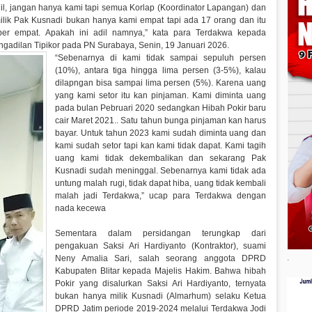
l, jangan hanya kami tapi semua Korlap (Koordinator Lapangan) dan
milik Pak Kusnadi bukan hanya kami empat tapi ada 17 orang dan itu
er empat. Apakah ini adil namnya,” kata para Terdakwa kepada
Pengadilan Tipikor pada PN Surabaya, Senin, 19 Januari 2026.
“Sebenarnya di kami tidak sampai sepuluh persen
(10%), antara tiga hingga lima persen (3-5%), kalau
dilapngan bisa sampai lima persen (5%). Karena uang
yang kami setor itu kan pinjaman. Kami diminta uang
pada bulan Pebruari 2020 sedangkan Hibah Pokir baru
cair Maret 2021.. Satu tahun bunga pinjaman kan harus
bayar. Untuk tahun 2023 kami sudah diminta uang dan
kami sudah setor tapi kan kami tidak dapat. Kami tagih
uang kami tidak dekembalikan dan sekarang Pak
Kusnadi sudah meninggal. Sebenarnya kami tidak ada
untung malah rugi, tidak dapat hiba, uang tidak kembali
malah jadi Terdakwa,” ucap para Terdakwa dengan
nada kecewa
Sementara dalam persidangan terungkap dari
pengakuan Saksi Ari Hardiyanto (Kontraktor), suami
.
Neny Amalia Sari, salah seorang anggota DPRD
Kabupaten Blitar kepada Majelis Hakim. Bahwa hibah
Pokir yang disalurkan Saksi Ari Hardiyanto, ternyata
bukan hanya milik Kusnadi (Almarhum) selaku Ketua
DPRD Jatim periode 2019-2024 melalui Terdakwa Jodi