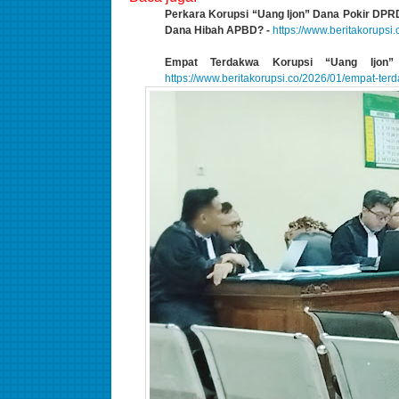
Perkara Korupsi “Uang Ijon” Dana Pokir DP
Dana Hibah APBD? -
https://www.beritakorupsi
Empat Terdakwa Korupsi “Uang Ijon”
https://www.beritakorupsi.co/2026/01/empat-ter