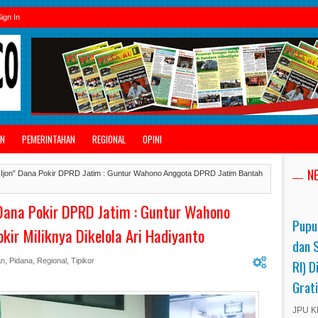
ign In
AN
PEMERINTAHAN
REGIONAL
OPINI
N
 Ijon” Dana Pokir DPRD Jatim : Guntur Wahono Anggota DPRD Jatim Bantah
 Dana Pokir DPRD Jatim : Guntur Wahono
Pupu
ir Miliknya Dikelola Ari Hadiyanto
dan 
RI) D
an
,
Pidana
,
Regional
,
Tipikor
Grat
JPU KP