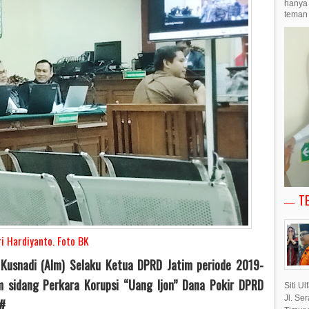
hanya 
teman 
T
i Hardiyanto. Foto BK
 Kusnadi (Alm) Selaku Ketua DPRD Jatim periode 2019-
 sidang Perkara Korupsi “Uang Ijon” Dana Pokir DPRD
Siti U
Jl. Se
?#