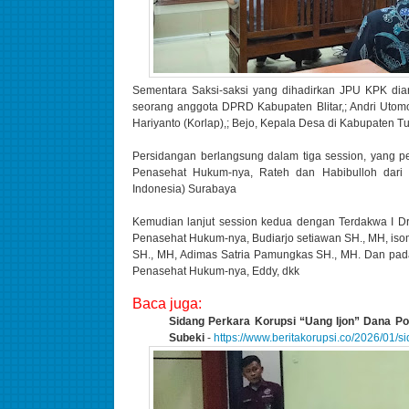
Sementara Saksi-saksi yang dihadirkan JPU KPK diant
seorang anggota DPRD Kabupaten Blitar,; Andri Utomo
Hariyanto (Korlap),; Bejo, Kepala Desa di Kabupaten Tul
Persidangan berlangsung dalam tiga session, yang 
Penasehat Hukum-nya, Rateh dan Habibulloh dar
Indonesia) Surabaya
Kemudian lanjut session kedua dengan Terdakwa I D
Penasehat Hukum-nya, Budiarjo setiawan SH., MH, iso
SH., MH, Adimas Satria Pamungkas SH., MH. Dan pad
Penasehat Hukum-nya, Eddy, dkk
Baca juga:
Sidang Perkara Korupsi “Uang Ijon” Dana P
Subeki
-
https://www.beritakorupsi.co/2026/01/s