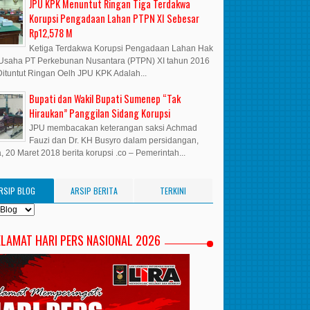
JPU KPK Menuntut Ringan Tiga Terdakwa
Korupsi Pengadaan Lahan PTPN XI Sebesar
Rp12,578 M
Ketiga Terdakwa Korupsi Pengadaan Lahan Hak
Usaha PT Perkebunan Nusantara (PTPN) XI tahun 2016
ituntut Ringan Oelh JPU KPK Adalah...
Bupati dan Wakil Bupati Sumenep “Tak
Hiraukan” Panggilan Sidang Korupsi
JPU membacakan keterangan saksi Achmad
Fauzi dan Dr. KH Busyro dalam persidangan,
, 20 Maret 2018 berita korupsi .co – Pemerintah...
RSIP BLOG
ARSIP BERITA
TERKINI
ELAMAT HARI PERS NASIONAL 2026