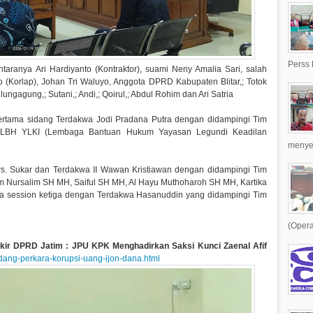
Perss 
aranya Ari Hardiyanto (Kontraktor), suami Neny Amalia Sari, salah
 (Korlap), Johan Tri Waluyo, Anggota DPRD Kabupaten Blitar,; Totok
ungagung,; Sutani,; Andi,; Qoirul,; Abdul Rohim dan Ari Satria
pertama sidang Terdakwa Jodi Pradana Putra dengan didampingi Tim
i LBH YLKI (Lembaga Bantuan Hukum Yayasan Legundi Keadilan
menyer
rs. Sukar dan Terdakwa II Wawan Kristiawan dengan didampingi Tim
m Nursalim SH MH, Saiful SH MH, Al Hayu Muthoharoh SH MH, Kartika
a session ketiga dengan Terdakwa Hasanuddin yang didampingi Tim
(Opera
okir DPRD Jatim : JPU KPK Menghadirkan Saksi Kunci Zaenal Afif
idang-perkara-korupsi-uang-ijon-dana.html