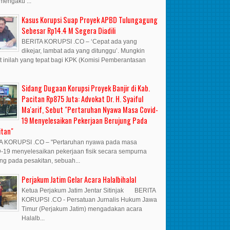
mengaku ...
Kasus Korupsi Suap Proyek APBD Tulungagung
Sebesar Rp14.4 M Segera Diadili
BERITA KORUPSI .CO – ‘Cepat ada yang
dikejar, lambat ada yang ditunggu’. Mungkin
t inilah yang tepat bagi KPK (Komisi Pemberantasan
Sidang Dugaan Korupsi Proyek Banjir di Kab.
Pacitan Rp875 Juta: Advokat Dr. H. Syaiful
Ma'arif, Sebut "Pertaruhan Nyawa Masa Covid-
19 Menyelesaikan Pekerjaan Berujung Pada
itan"
A KORUPSI .CO – "Pertaruhan nyawa pada masa
19 menyelesaikan pekerjaan fisik secara sempurna
ng pada pesakitan, sebuah...
Perjakum Jatim Gelar Acara Halalbihalal
Ketua Perjakum Jatim Jentar Sitinjak BERITA
KORUPSI .CO - Persatuan Jurnalis Hukum Jawa
Timur (Perjakum Jatim) mengadakan acara
Halalb...