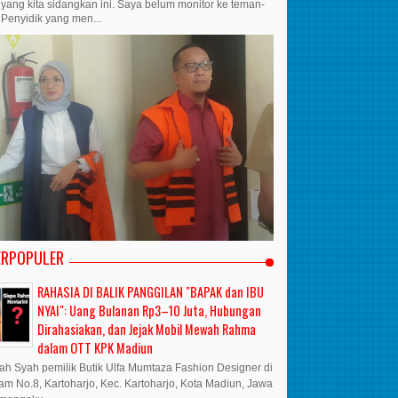
yang kita sidangkan ini. Saya belum monitor ke teman-
Penyidik yang men...
ERPOPULER
RAHASIA DI BALIK PANGGILAN "BAPAK dan IBU
NYAI": Uang Bulanan Rp3–10 Juta, Hubungan
Dirahasiakan, dan Jejak Mobil Mewah Rahma
dalam OTT KPK Madiun
lfah Syah pemilik Butik Ulfa Mumtaza Fashion Designer di
ram No.8, Kartoharjo, Kec. Kartoharjo, Kota Madiun, Jawa