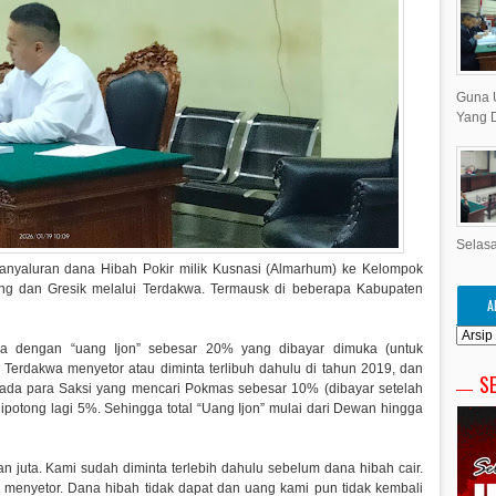
Guna 
Yang D
Selasa
 panyaluran dana Hibah Pokir milik Kusnasi (Almarhum) ke Kelompok
ung dan Gresik melalui Terdakwa. Termausk di beberapa Kabupaten
A
wa dengan “uang Ijon” sebesar 20% yang dibayar dimuka (untuk
Terdakwa menyetor atau diminta terlibuh dahulu di tahun 2019, dan
S
pada para Saksi yang mencari Pokmas sebesar 10% (dibayar setelah
ipotong lagi 5%. Sehingga total “Uang Ijon” mulai dari Dewan hingga
n juta. Kami sudah diminta terlebih dahulu sebelum dana hibah cair.
 menyetor. Dana hibah tidak dapat dan uang kami pun tidak kembali