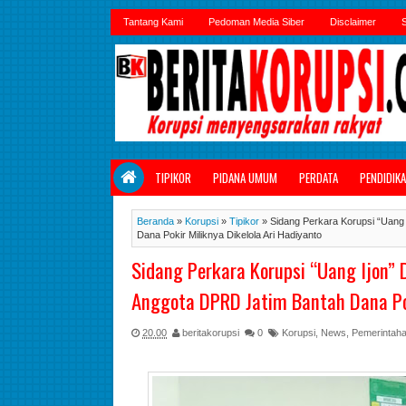
Tantang Kami
Pedoman Media Siber
Disclaimer
S
TIPIKOR
PIDANA UMUM
PERDATA
PENDIDIK
Beranda
»
Korupsi
»
Tipikor
»
Sidang Perkara Korupsi “Uang
Dana Pokir Miliknya Dikelola Ari Hadiyanto
Sidang Perkara Korupsi “Uang Ijon”
Anggota DPRD Jatim Bantah Dana Pok
20.00
beritakorupsi
0
Korupsi
,
News
,
Pemerintah