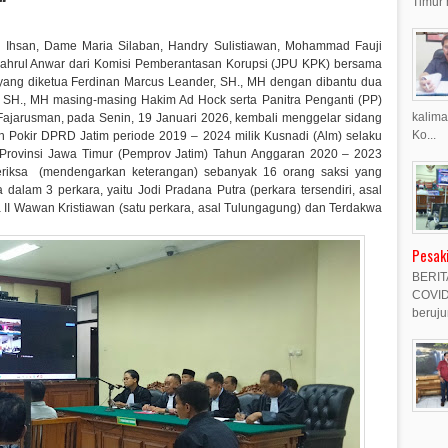
Timur 
 Ihsan, Dame Maria Silaban, Handry Sulistiawan, Mohammad Fauji
yahrul Anwar dari Komisi Pemberantasan Korupsi (JPU KPK) bersama
yang diketua Ferdinan Marcus Leander, SH., MH dengan dibantu dua
, SH., MH masing-masing Hakim Ad Hock serta Panitra Penganti (PP)
kalima
Fajarusman, pada Senin, 19 Januari 2026, kembali menggelar sidang
Ko...
h Pokir DPRD Jatim periode 2019 – 2024 milik Kusnadi (Alm) selaku
rovinsi Jawa Timur (Pemprov Jatim) Tahun Anggaran 2020 – 2023
riksa (mendengarkan keterangan) sebanyak 16 orang saksi yang
alam 3 perkara, yaitu Jodi Pradana Putra (perkara tersendiri, asal
a II Wawan Kristiawan (satu perkara, asal Tulungagung) dan Terdakwa
Pesak
BERIT
COVID-
beruju