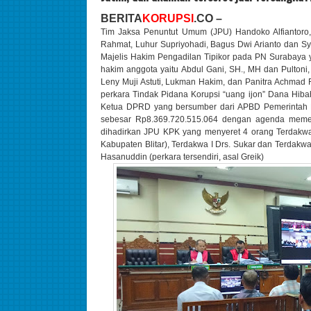
BERITA
KORUPSI
.CO –
Tim Jaksa Penuntut Umum (JPU) Handoko Alfiantoro,
Rahmat, Luhur Supriyohadi, Bagus Dwi Arianto dan S
Majelis Hakim Pengadilan Tipikor pada PN Surabaya 
hakim anggota yaitu Abdul Gani, SH., MH dan Pultoni
Leny Muji Astuti, Lukman Hakim, dan Panitra Achmad 
perkara Tindak Pidana Korupsi “uang ijon” Dana Hiba
Ketua DPRD yang bersumber dari APBD Pemerintah P
sebesar Rp8.369.720.515.064 dengan agenda meme
dihadirkan JPU KPK yang menyeret 4 orang Terdakwa d
Kabupaten Blitar), Terdakwa I Drs. Sukar dan Terdakw
Hasanuddin (perkara tersendiri, asal Greik)