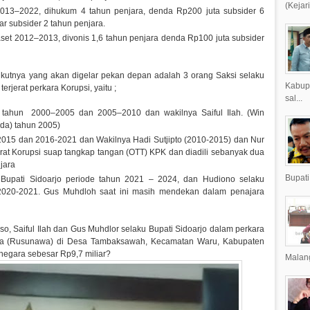
(Kejar
013–2022, dihukum 4 tahun penjara, denda Rp200 juta subsider 6
r subsider 2 tahun penjara.
et 2012–2013, divonis 1,6 tahun penjara denda Rp100 juta subsider
ikutnya yang akan digelar pekan depan adalah 3 orang Saksi selaku
Kabup
rjerat perkara Korupsi, yaitu ;
sal...
e tahun 2000–2005 dan 2005–2010 dan wakilnya Saiful Ilah. (Win
da) tahun 2005)
0-2015 dan 2016-2021 dan Wakilnya Hadi Sutjipto (2010-2015) dan Nur
jerat Korupsi suap tangkap tangan (OTT) KPK dan diadili sebanyak dua
jara
Bupati
Bupati Sidoarjo periode tahun 2021 – 2024, dan Hudiono selaku
 2020-2021. Gus Muhdloh saat ini masih mendekan dalam penajara
, Saiful Ilah dan Gus Muhdlor selaku Bupati Sidoarjo dalam perkara
 (Rusunawa) di Desa Tambaksawah, Kecamatan Waru, Kabupaten
negara sebesar Rp9,7 miliar?
Malang