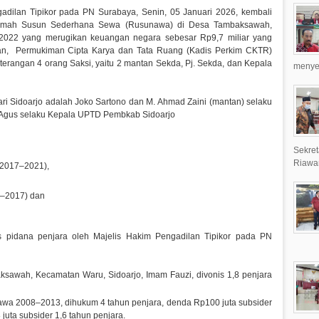
adilan Tipikor pada PN Surabaya, Senin, 05 Januari 2026, kembali
Rumah Susun Sederhana Sewa (Rusunawa) di Desa Tambaksawah,
2022 yang merugikan keuangan negara sebesar Rp9,7 miliar yang
an, Permukiman Cipta Karya dan Tata Ruang (Kadis Perkim CKTR)
rangan 4 orang Saksi, yaitu 2 mantan Sekda, Pj. Sekda, dan Kepala
menyer
ari Sidoarjo adalah Joko Sartono dan M. Ahmad Zaini (mantan) selaku
rta Agus selaku Kepala UPTD Pembkab Sidoarjo
Sekret
Riawa
 2017–2021),
5–2017) dan
s pidana penjara oleh Majelis Hakim Pengadilan Tipikor pada PN
sawah, Kecamatan Waru, Sidoarjo, Imam Fauzi, divonis 1,8 penjara
a 2008–2013, dihukum 4 tahun penjara, denda Rp100 juta subsider
uta subsider 1,6 tahun penjara.