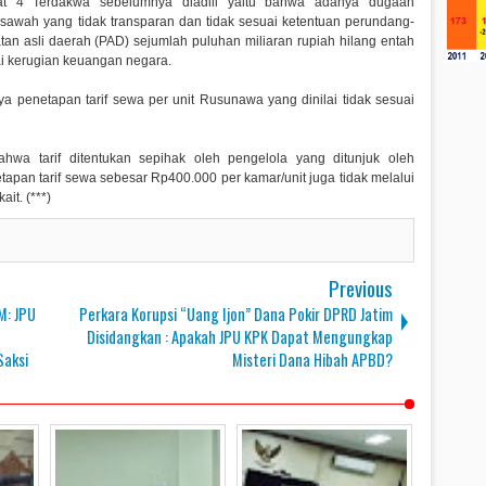
aat 4 Terdakwa sebelumnya diadili yaitu bahwa adanya dugaan
ah yang tidak transparan dan tidak sesuai ketentuan perundang-
n asli daerah (PAD) sejumlah puluhan miliaran rupiah hilang entah
i kerugian keuangan negara.
 penetapan tarif sewa per unit Rusunawa yang dinilai tidak sesuai
hwa tarif ditentukan sepihak oleh pengelola yang ditunjuk oleh
apan tarif sewa sebesar Rp400.000 per kamar/unit juga tidak melalui
it. (***)
Previous
M: JPU
Perkara Korupsi “Uang Ijon” Dana Pokir DPRD Jatim
Disidangkan : Apakah JPU KPK Dapat Mengungkap
Saksi
Misteri Dana Hibah APBD?