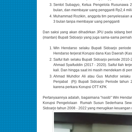
Sentot Subagyo, Ketua Pengelola Rusunawa 2
bulan, dan membayar uang pengganti Rp2,4 milia
Muhammad Rozikin, anggota tim penyelesaian as
3 bulan tanpa membayar uang pengganti
Dan saksi yang akan dihadirkan JPU pada sidang ber
(mantan) Bupati Sidoarjo yang juga sama-sama pernah te
Win Hendarso selaku Bupati Sidoarjo period
Hendarso terjerat Korupsi dana Kas Daerah (Kas
Saiful Ilah selaku Bupati Sidoarjo periode 201
Ahmad Syaifuddin (2017 - 2020). Saiful Ilah ter
kali. Dan hingga saat ini masih mendekam di pen
Ahmad Muhdlor Ali atau Gus Muhdlor selaku 
Penjabat (Pj) Bupati Sidoarjo Periode tahun
karena perkara Korupsi OTT KPK
Pertanyaannya adalah, bagaimana "nasib" Win Hendarso
Korupsi Pengelolaan Rumah Susun Sederhana Sewa
Sidoarjo tahun 2008 - 2022 yang merugikan keuangan 