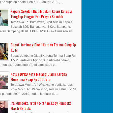
i) Kabupaten Kediri, Senin, 11 Januari 2021, ...
Kepala Sekolah Diadili Dalam Kasus Korupsi
Tangkap Tangan Fee Proyek Sekolah
Terdakwa Edi Purnawan, S.pd selaku Kepala
Sekolah SDN Banyuanyar 4 Kec. Sampang,
aten Sampang BERITA KORUPSI .CO – Guru adalah
Bupati Jombang Diadli Karena Terima Suap Rp
1,5 M
Bupati Jombang Diadli Karena Terima Suap Rp
1,5 M Terdakwa Nyono Suharli Wihandoko.
 (non aktif) Jombang #Total uang suap y...
Ketua DPRD Kota Malang Diadili Karena
Menerima Suap Rp 700 Juta
Terdakwa Moch. Arif Wicaksono berita korupsi
.co – Moch. Arif Wicaksono, selaku Ketua DPRD
 periode 2014 -2019, sudah terbiasa du...
Ira Rumpoko, Istri Ke- 3 Alm. Eddy Rumpoko
Masih Berduka