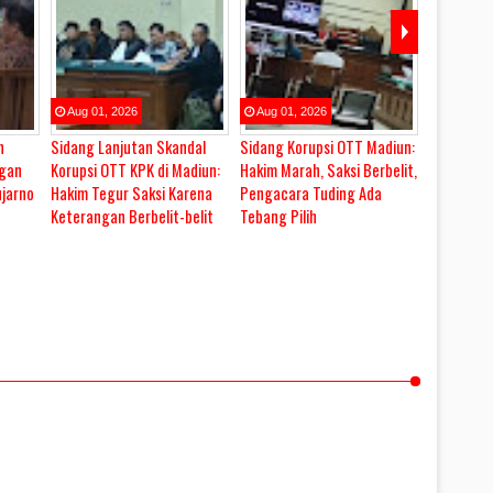
Aug
01
,
2026
Aug
01
,
2026
Aug
03
,
n
Sidang Lanjutan Skandal
Sidang Korupsi OTT Madiun:
Sidang Du
ngan
Korupsi OTT KPK di Madiun:
Hakim Marah, Saksi Berbelit,
Proyek Ban
ujarno
Hakim Tegur Saksi Karena
Pengacara Tuding Ada
Pacitan R
Keterangan Berbelit-belit
Tebang Pilih
Dr. H. Sya
"Pertaru
Covid-19 
Pekerjaan
Pesakitan