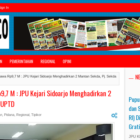
ign In
AN
PEMERINTAHAN
REGIONAL
OPINI
N
awa Rp9,7 M : JPU Kejari Sidoarjo Menghadirkan 2 Mantan Sekda, Pj. Sekda
9,7 M : JPU Kejari Sidoarjo Menghadirkan 2
Pupu
a UPTD
dan 
RI) D
an
,
Pidana
,
Regional
,
Tipikor
Grat
JPU KP