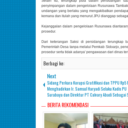
Selain itu, terungkap pula dalam persidangan s
penyimpangan dalam pengelolaan Rusunawa Tambaksaw
undangan yang berlaku yang mengakibatkan pendapata
kemana dan itulah yang menurut JPU dianggap sebaga
Kejanggalan dalam pengelolaan Rusunawa diantaranya
prosedur.
Dari keterangan Saksi di persidangan terungkap ba
Pemerintah Desa tanpa melalui Pemkab Sidoarjo, penet
prosedur serta tidak adanya' pengawasan dari dinas terka
Berbagi ke:
Next
Sidang Perkara Korupsi Gratifikasi dan TPPU Rp5 
Menghadirkan Ir. Samsul Haryadi Selaku Kadis PU
Surabaya dan Direktur PT Calvary Abadi Sebagai 
BERITA REKOMENDASI