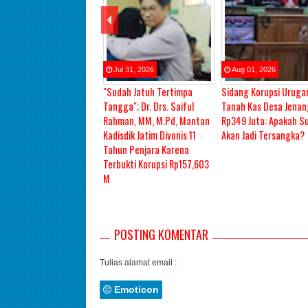
Jul
31
,
2026
Aug
01
,
2026
"Sudah Jatuh Tertimpa
Sidang Korupsi Uruga
Tangga"; Dr. Drs. Saiful
Tanah Kas Desa Jena
Rahman, MM, M.Pd, Mantan
Rp349 Juta: Apakah S
Kadisdik Jatim Divonis 11
Akan Jadi Tersangka?
Tahun Penjara Karena
Terbukti Korupsi Rp157,603
M
POSTING KOMENTAR
Tulias alamat email :
Emoticon