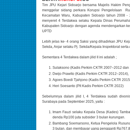
Tim JPU Kejari Sidoarjo bersama Majelis Hakim Peng
menggelar sidang perkara Korupsi Pengelolaan 
Kecamatan Waru, Kabupaten Sidoarjo tahun 2008 - 
menyeret 4 Terdakwa selaku Kepala Dinas Perumah
Kabupaten Sidoarjo dengan agenda mendengarkan kete
UPTD
Lebih jelas ke- 4 orang Saksi yang dihadirkan JPU Kej
Sekda, Anjar selaku Pj. Sekda/Kepala Inspektorat se
Sementara 4 Terdakwa dalam jilid II ini adalah ;
Sulaksono (Kadis Perkim CKTR 2007–2012 dan
Dwijo Prawito (Kadis Perkim CKTR 2012–2014),
Agoes Boedi Tjahjono (Kadis Perkim CKTR 201
Heri Soesanto (Plt Kadis Perkim CKTR 2022)
Sebelumnya dalam jilid I, 4 Terdakwa sudah divoni
Surabaya pada September 2025, yaitu :
Imam Fauzi selaku Kepala Desa (Kades) Tambak
denda Rp100 juta subsider 3 bulan kurungan.
Bambang Soemarsono, Ketua Pengelola Rusunaw
3 bulan, dan membayar uang pengganti Rp767,8 j