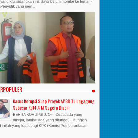
yang kita sidangkan ini. Saya belum monitor ke teman-
Penyidik yang men...
ERPOPULER
Kasus Korupsi Suap Proyek APBD Tulungagung
Sebesar Rp14.4 M Segera Diadili
BERITA KORUPSI .CO – ‘Cepat ada yang
dikejar, lambat ada yang ditunggu’. Mungkin
t inilah yang tepat bagi KPK (Komisi Pemberantasan