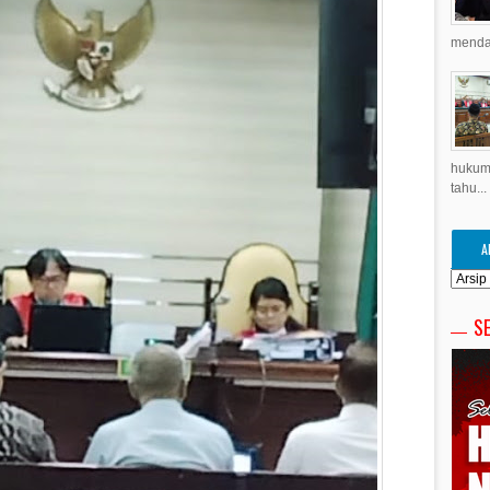
menda
hukuma
tahu...
A
S