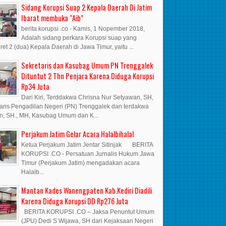
Sidang Korupsi Suap 2 Kepala Daerah Di Jatim
Ibarat membuka “Aib”
berita korupsi .co - Kamis, 1 Nopember 2018,
Adalah sidang perkara Korupsi suap yang
et 2 (dua) Kepala Daerah di Jawa Timur, yaitu ...
Sekretaris dan Kasubag Umum PN Trenggalek
Dituntut 2 Thn Penjara Karena Diduga Korupsi
Rp34 Juta
Dari Kiri, Terddakwa Chrisna Nur Setyawan, SH,
aris Pengadilan Negeri (PN) Trenggalek dan terdakwa
n, SH., MH, Kasubag Umum dan K...
Perjakum Jatim Gelar Acara Halalbihalal
Ketua Perjakum Jatim Jentar Sitinjak BERITA
KORUPSI .CO - Persatuan Jurnalis Hukum Jawa
Timur (Perjakum Jatim) mengadakan acara
Halalb...
Mantan Kades Wanengpaten Kab.Kediri Diadili
Karena Diduga Korupsi DD Rp276 Juta
BERITA KORUPSI .CO – Jaksa Penuntut Umum
(JPU) Dedi S Wijawa, SH dari Kejaksaan Negeri