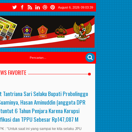
August 6, 2026
09:03:40
EWS FAVORITE
t Tantriana Sari Selaku Bupati Probolinggo
Suaminya, Hasan Aminuddin (anggota DPR
ituntut 6 Tahun Penjara Karena Korupsi
ifikasi dan TPPU Sebesar Rp147,087 M
K : “Untuk saat ini yang sampai ke kita selaku JPU