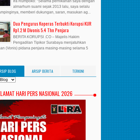
Ira Rumpoko: “Selama pernikahan saya dengan
almarhum suami sejak 2013 lalu, saya selalu
mpinginya, memberi dukungan, saran, masukan ag...
Dua Pengurus Koperas Terbukti Korupsi KUR
Rp1.2 M Divonis 5.4 Thn Penjara
BERITA KORUPSI .CO – Majelis Hakim
Pengadilan Tipikor Surabaya menjatuhkan
n (Vonis) pidana penjara masing-masing selama 5
RSIP BLOG
ARSIP BERITA
TERKINI
ELAMAT HARI PERS NASIONAL 2026