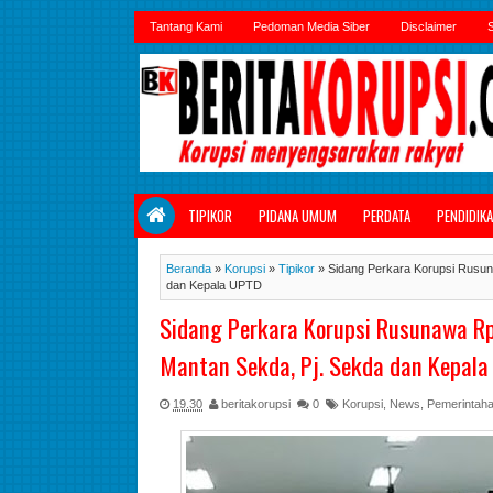
Tantang Kami
Pedoman Media Siber
Disclaimer
S
TIPIKOR
PIDANA UMUM
PERDATA
PENDIDIK
Beranda
»
Korupsi
»
Tipikor
»
Sidang Perkara Korupsi Rusun
dan Kepala UPTD
Sidang Perkara Korupsi Rusunawa Rp
Mantan Sekda, Pj. Sekda dan Kepal
19.30
beritakorupsi
0
Korupsi
,
News
,
Pemerintah