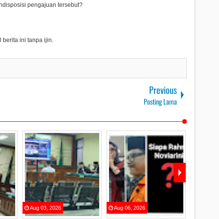
disposisi pengajuan tersebut?
erita ini tanpa ijin.
Previous
Posting Lama
Aug
03
,
2026
Aug
06
,
2026
Aug
07
,