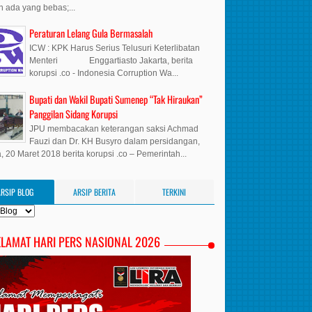
 ada yang bebas;...
Peraturan Lelang Gula Bermasalah
ICW : KPK Harus Serius Telusuri Keterlibatan
Menteri Enggartiasto Jakarta, berita
korupsi .co - Indonesia Corruption Wa...
Bupati dan Wakil Bupati Sumenep “Tak Hiraukan”
Panggilan Sidang Korupsi
JPU membacakan keterangan saksi Achmad
Fauzi dan Dr. KH Busyro dalam persidangan,
, 20 Maret 2018 berita korupsi .co – Pemerintah...
ARSIP BLOG
ARSIP BERITA
TERKINI
ELAMAT HARI PERS NASIONAL 2026