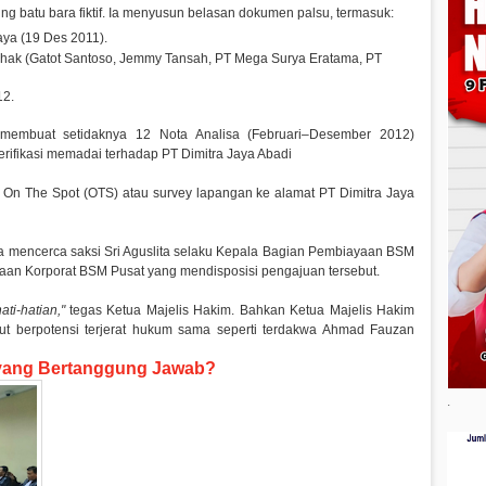
g batu bara fiktif. Ia menyusun belasan dokumen palsu, termasuk:
aya (19 Des 2011).
pihak (Gatot Santoso, Jemmy Tansah, PT Mega Surya Eratama, PT
12.
 membuat setidaknya 12 Nota Analisa (Februari–Desember 2012)
rifikasi memadai terhadap PT Dimitra Jaya Abadi
 On The Spot (OTS) atau survey lapangan ke alamat PT Dimitra Jaya
da mencerca saksi Sri Aguslita selaku Kepala Bagian Pembiayaan BSM
aan Korporat BSM Pusat yang mendisposisi pengajuan tersebut.
ti-hatian,"
tegas Ketua Majelis Hakim. Bahkan Ketua Majelis Hakim
but berpotensi terjerat hukum sama seperti terdakwa Ahmad Fauzan
i yang Bertanggung Jawab?
.