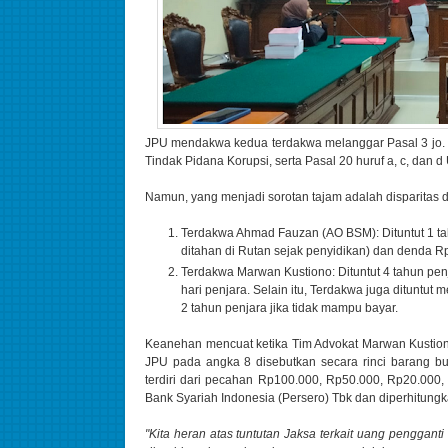
JPU mendakwa kedua terdakwa melanggar Pasal 3 jo. 
Tindak Pidana Korupsi, serta Pasal 20 huruf a, c, dan 
Namun, yang menjadi sorotan tajam adalah disparitas 
Terdakwa Ahmad Fauzan (AO BSM): Dituntut 1 tah
ditahan di Rutan sejak penyidikan) dan denda Rp
Terdakwa Marwan Kustiono: Dituntut 4 tahun pen
hari penjara. Selain itu, Terdakwa juga ditunt
2 tahun penjara jika tidak mampu bayar.
Keanehan mencuat ketika Tim Advokat Marwan Kustiono
JPU pada angka 8 disebutkan secara rinci barang bu
terdiri dari pecahan Rp100.000, Rp50.000, Rp20.000,
Bank Syariah Indonesia (Persero) Tbk dan diperhitun
"Kita heran atas tuntutan Jaksa terkait uang penggant