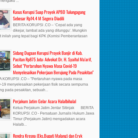
mengaku ...
Kasus Korupsi Suap Proyek APBD Tulungagung
Sebesar Rp14.4 M Segera Diadili
BERITA KORUPSI .CO – ‘Cepat ada yang
dikejar, lambat ada yang ditunggu’. Mungkin
t inilah yang tepat bagi KPK (Komisi Pemberantasan
Sidang Dugaan Korupsi Proyek Banjir di Kab.
Pacitan Rp875 Juta: Advokat Dr. H. Syaiful Ma'arif,
Sebut "Pertaruhan Nyawa Masa Covid-19
Menyelesaikan Pekerjaan Berujung Pada Pesakitan"
A KORUPSI .CO – "Pertaruhan nyawa pada masa
19 menyelesaikan pekerjaan fisik secara sempurna
ng pada pesakitan, sebuah...
Perjakum Jatim Gelar Acara Halalbihalal
Ketua Perjakum Jatim Jentar Sitinjak BERITA
KORUPSI .CO - Persatuan Jurnalis Hukum Jawa
Timur (Perjakum Jatim) mengadakan acara
Halalb...
Rendra Kresna (Eks.Bupati Malang) dan Eryk