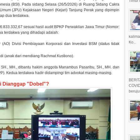
Timur 
onesia (BSI). Pada sidang Selasa (26/5/2026) di Ruang Sidang Cakra
 Umum (JPU) Kejaksaan Negeri (Kejari) Tanjung Perak yang dipimpin
dap dua terdakwa.
6.833.332,67 sesuai hasil audit BPKP Perwakilan Jawa Timur (Nomor:
a terdakwa yang dihadapi adalah:
kalima
Ko...
r (AO) Divisi Pembiayaan Korporasi dan Investasi BSM (status tidak
di (anak dari mendiang Rachmat Kustiono).
, SH., MH., dibantu hakim anggota Manambus Pasaribu, SH., MH. dan
(PP). Kedua terdakwa hadir didampingi tim advokat masing-masing.
BERIT
ti Dianggap "Dobel"?
COVID-
beruju