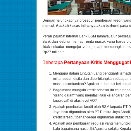
Dengan terungkapnya prosedur pemberian kredit yang
muncul:
Apakah kasus ini hanya akan berhenti pada d
Peran pejabat internal Bank BSM lainnya, alur persetu
Bank dan debitur menjadi pintu masuk yang harus diu
tidak sekadar mengejar vonis, tetapi membongkar a
Rp27 miliar ini.
Beberapa
Pertanyaan Kritis Menggugat 
Mengapa dalam tuntutan uang pengganti terhada
miliar sudah disita dan diperhitungkan sebagaima
masih dicantumkan? Apakah ini bentuk ketidakt
Bagaimana mungkin kredit sebesar itu cair tanpa
"orang dalam" yang memfasilitasi kelancaran pe
(approval) di atas level AO?
Apakah pemberian kredit oleh BSM kepada PT D
Jaya bisa digunakan oleh PT Dimitra Jaya Abadi
kredit tersebut benar-benar digunakan untuk trad
Apakah ada pembiaran regulasi yang memungkin
Lalu bagaimana nasib Sri Aguslita selaku Kep