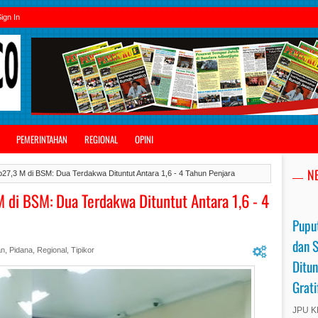
ign In
PEMERINTAHAN
REGIONAL
OPINI
N
27,3 M di BSM: Dua Terdakwa Dituntut Antara 1,6 - 4 Tahun Penjara
 di BSM: Dua Terdakwa Dituntut Antara 1,6 - 4
Puput
dan 
an
,
Pidana
,
Regional
,
Tipikor
Ditun
Grat
JPU KP