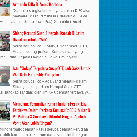
Armando Talla Di Vonis Berbeda
“Siapa tersangka berikutnya, apakah KPK akan
menyeret Mashud Yunasa (Direktur PT. JePe
Media Utama, Group Jawa Pos), Suharlito (Direkt...
Sidang Korupsi Suap 2 Kepala Daerah Di Jatim
Ibarat membuka “Aib”
berita korupsi .co - Kamis, 1 Nopember 2018,
Adalah sidang perkara Korupsi suap yang
et 2 (dua) Kepala Daerah di Jawa Timur, yaitu ...
Istri “Gelap” Terpidana Suap OTT, Jadi Saksi Untuk
Wali Kota Batu Eddy Rumpoko
berita korupsi .co – Ada yang menarik dalam
Sidang kasus perkara Korupsi Suap OTT
si Tangkap Tangan) oleh tim KPK dengan terdawa W...
Menjelang Pergantian Kajari Tanjung Perak: Enam
Terdakwa Dalam Perkara Korupsi Rp83,2 Miliar Di
PT Pelindo 3 Surabaya Dituntut Ringan, Apakah
Vonis Akan Lebih Ringan?
ding terbalik dengan kasus serupa dengan kerugian
 lebih kecil dituntut 4 tahun dan divonis lebih ringan