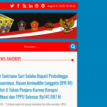
August 9, 2026
06:49:13
EWS FAVORITE
 Tantriana Sari Selaku Bupati Probolinggo
Suaminya, Hasan Aminuddin (anggota DPR RI)
tut 6 Tahun Penjara Karena Korupsi
ifikasi dan TPPU Sebesar Rp147,087 M
K : “Untuk saat ini yang sampai ke kita selaku JPU