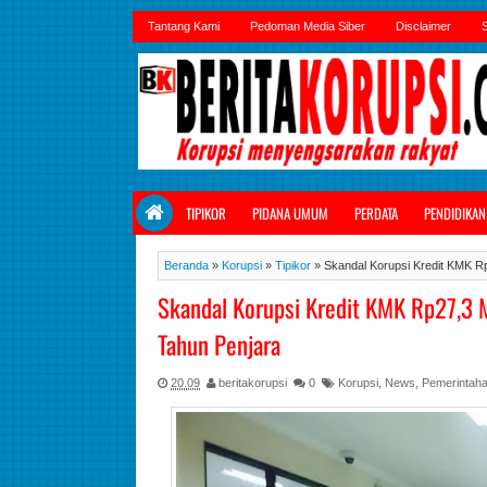
Tantang Kami
Pedoman Media Siber
Disclaimer
S
TIPIKOR
PIDANA UMUM
PERDATA
PENDIDIKAN
Beranda
»
Korupsi
»
Tipikor
»
Skandal Korupsi Kredit KMK Rp
Skandal Korupsi Kredit KMK Rp27,3 M
Tahun Penjara
20.09
beritakorupsi
0
Korupsi
,
News
,
Pemerintah