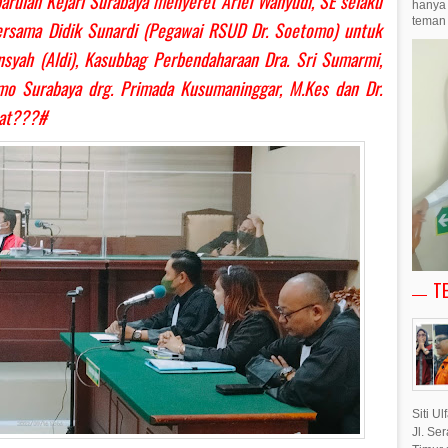
 barulah Kejari Surabaya menyeret Arief Wahyudi, SE selaku
hanya 
teman 
rsama Didik Sunardi (Pegawai RSUD Dr. Soetomo) untuk
ansyah (Aldi), Kasubbag Perbendaharaan Dra. Sri Sumarmi,
o Surabaya drg. Primada Kusumaninggar, M.Kes dan Dr.
ibat???#
T
Siti U
Jl. Se