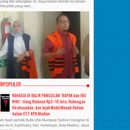
yang kita sidangkan ini. Saya belum monitor ke teman-
Penyidik yang men...
ERPOPULER
RAHASIA DI BALIK PANGGILAN "BAPAK dan IBU
NYAI": Uang Bulanan Rp3–10 Juta, Hubungan
Dirahasiakan, dan Jejak Mobil Mewah Rahma
dalam OTT KPK Madiun
lfah Syah pemilik Butik Ulfa Mumtaza Fashion Designer di
ram No.8, Kartoharjo, Kec. Kartoharjo, Kota Madiun, Jawa