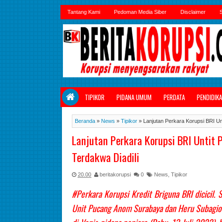
Tantang Kami
Pedoman Media Siber
Disclaimer
S
TIPIKOR
PIDANA UMUM
PERDATA
PENDIDIK
Beranda
»
News
»
Tipikor
»
Lanjutan Perkara Korupsi BRI U
Lanjutan Perkara Korupsi BRI Untit
Terdakwa Diadili
20.00
beritakorupsi
0
News
,
Tipikor
#Perkara Korupsi Kredit Briguna BRI dicicil.
Unit Pucang Anom Surabaya dan Heru Subagio 