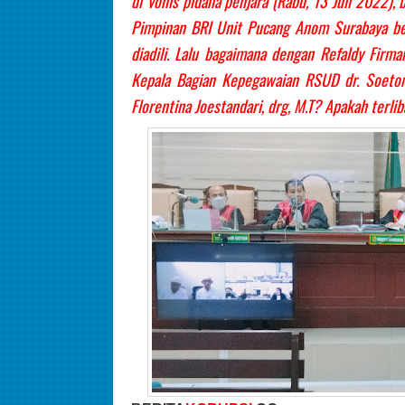
di Vonis pidana penjara (Rabu, 13 Juli 2022),
Pimpinan BRI Unit Pucang Anom Surabaya be
diadili. Lalu bagaimana dengan Refaldy Firm
Kepala Bagian Kepegawaian RSUD dr. Soetom
Florentina Joestandari, drg, M.T? Apakah terl