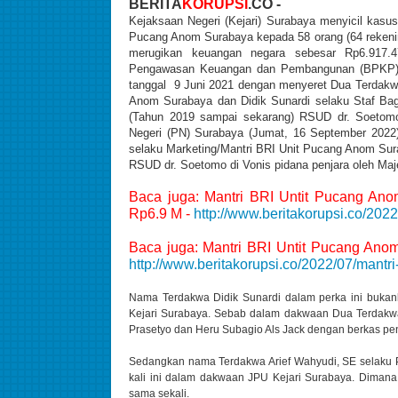
BERITA
KORUPSI
.CO -
Kejaksaan Negeri (Kejari) Surabaya menyicil kasus 
Pucang Anom Surabaya kepada 58 orang (64 rekeni
merugikan keuangan negara sebesar Rp6.917.4
Pengawasan Keuangan dan Pembangunan (BPKP) P
tanggal 9 Juni 2021 dengan menyeret Dua Terdakwa
Anom Surabaya dan Didik Sunardi selaku Staf Bag
(Tahun 2019 sampai sekarang) RSUD dr. Soetomo 
Negeri (PN) Surabaya (Jumat, 16 September 2022
selaku Marketing/Mantri BRI Unit Pucang Anom Sur
RSUD dr. Soetomo di Vonis pidana penjara oleh Maje
Baca juga: Mantri BRI Untit Pucang Ano
Rp6.9 M -
http://www.beritakorupsi.co/20
Baca juga: Mantri BRI Untit Pucang Ano
http://www.beritakorupsi.co/2022/07/mantr
Nama Terdakwa Didik Sunardi dalam perka ini buka
Kejari Surabaya. Sebab dalam dakwaan Dua Terdak
Prasetyo dan Heru Subagio Als Jack dengan berkas pe
Sedangkan nama Terdakwa Arief Wahyudi, SE selaku 
kali ini dalam dakwaan JPU Kejari Surabaya. Diman
sama sekali.