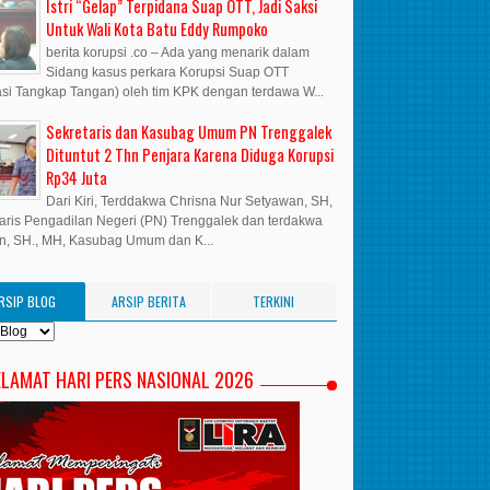
Istri “Gelap” Terpidana Suap OTT, Jadi Saksi
Untuk Wali Kota Batu Eddy Rumpoko
berita korupsi .co – Ada yang menarik dalam
Sidang kasus perkara Korupsi Suap OTT
si Tangkap Tangan) oleh tim KPK dengan terdawa W...
Sekretaris dan Kasubag Umum PN Trenggalek
Dituntut 2 Thn Penjara Karena Diduga Korupsi
Rp34 Juta
Dari Kiri, Terddakwa Chrisna Nur Setyawan, SH,
aris Pengadilan Negeri (PN) Trenggalek dan terdakwa
n, SH., MH, Kasubag Umum dan K...
RSIP BLOG
ARSIP BERITA
TERKINI
ELAMAT HARI PERS NASIONAL 2026