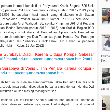
Timur 
perkara Korupsi keridit fiktif Penyaluran Kredit Briguna BRI Unit
ng) pegawai RSUD dr. Soetomo Surabaya tahun 2017 - 2019 yang
75.096 berdasarkan hasil audit yang dilakukan oleh Badan
erwakilan Provinsi Jawa Timur Nomor : SR-313/PW13/5/2021
 baru yaitu Arief Wahyudi, SE selaku Pimpinan BRI Unit Pucang
ian Bedah Terpadu (tahun 2012 – 2018) dan Staf di Bagian IGD
Surabaya untuk diadili di Pengadilan Tipikor pada Pengadilan
) setelah sebelumnya Dua Terdakwa yakni Hendra Dwi Prasetyo
abaya dan Heru Subagio Als Jack selaku Juru Bayar Gaji pegawai
lis Hakim (Rabu, 13 Juli 2022)
m Surabaya Diadili Karena Diduga Korupsi Sebesar
kalima
22/03/mantri-bri-untit-pucang-anom-surabaya.html?m=1
Ko...
m Surabaya di Vonis 5 Thn Penjara Karena Korupsi -
i-bri-untit-pucang-anom-surabaya.html
nlah baru muncul dalam surat dakwaan Jaksa Penuntut Umum (JPU)
wa sebelumnya sudah disebutkan bersama-sama dengan Hendra Dwi
Selasa
nuntutan diajukan masing-masing terpisah
Pimpinan BRI Unit Pucang Anom Surabaya, barulah muncul namanya
a dalam dakwaan sebelumnya, nama Arief Wahyudi, SE tidak muncul