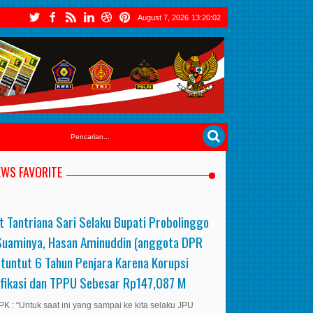
August 7, 2026
13:20:03
EWS FAVORITE
t Tantriana Sari Selaku Bupati Probolinggo
Suaminya, Hasan Aminuddin (anggota DPR
ituntut 6 Tahun Penjara Karena Korupsi
ifikasi dan TPPU Sebesar Rp147,087 M
K : “Untuk saat ini yang sampai ke kita selaku JPU