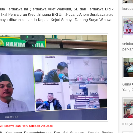
korups
a Terdakwa ini (Terdakwa Arief Wahyudi, SE dan Terdakwa Didik
it fiktif Penyaluran Kredit Briguna BRI Unit Pucang Anom Surabaya atau
urabaya dibwah komando Kepala Kejari Subaya Danang Suryo Wibowo,
selaku
perkar
Guna 
Yang D
menyer
i Prasetyo dan Heru Subagio Als Jack