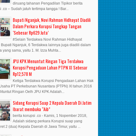
diruang tahanan Pengadilan Tipikor berita
i .co – Sudah jatuh tertimpa tangga ! Bar...
Bupati Nganjuk, Novi Rahman Hidhayat Diadili
Dalam Perkara Korupsi Tangkap Tangan
‘Sebesar Rp629 Juta’
#Selain Terdakwa Novi Rahman Hidhayat
 Bupati Nganjuk, 6 Terdakwa lainnya juga diadili dalam
a yang sama, yaitu 1. M. Izza Muhta...
JPU KPK Menuntut Ringan Tiga Terdakwa
Korupsi Pengadaan Lahan PTPN XI Sebesar
Rp12,578 M
Ketiga Terdakwa Korupsi Pengadaan Lahan Hak
Usaha PT Perkebunan Nusantara (PTPN) XI tahun 2016
ituntut Ringan Oelh JPU KPK Adalah...
Sidang Korupsi Suap 2 Kepala Daerah Di Jatim
Ibarat membuka “Aib”
berita korupsi .co - Kamis, 1 Nopember 2018,
Adalah sidang perkara Korupsi suap yang
et 2 (dua) Kepala Daerah di Jawa Timur, yaitu ...