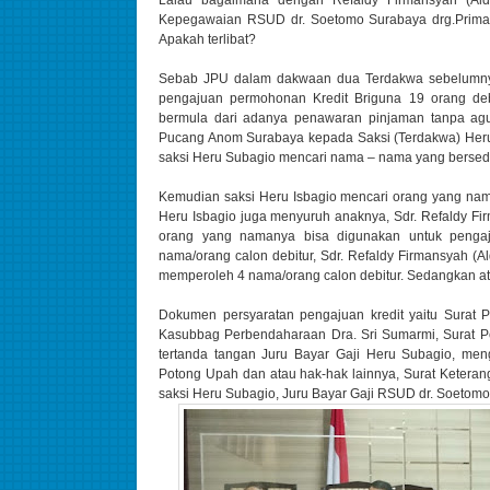
Lalau bagaimana dengan Refaldy Firmansyah (Ald
Kepegawaian RSUD dr. Soetomo Surabaya drg.Primada
Apakah terlibat?
Sebab JPU dalam dakwaan dua Terdakwa sebelumnya
pengajuan permohonan Kredit Briguna 19 orang de
bermula dari adanya penawaran pinjaman tanpa agu
Pucang Anom Surabaya kepada Saksi (Terdakwa) Heru
saksi Heru Subagio mencari nama – nama yang bersedi
Kemudian saksi Heru Isbagio mencari orang yang nama
Heru Isbagio juga menyuruh anaknya, Sdr. Refaldy Fir
orang yang namanya bisa digunakan untuk pengaju
nama/orang calon debitur, Sdr. Refaldy Firmansyah (A
memperoleh 4 nama/orang calon debitur. Sedangkan at
Dokumen persyaratan pengajuan kredit yaitu Surat 
Kasubbag Perbendaharaan Dra. Sri Sumarmi, Surat P
tertanda tangan Juru Bayar Gaji Heru Subagio, me
Potong Upah dan atau hak-hak lainnya, Surat Keteran
saksi Heru Subagio, Juru Bayar Gaji RSUD dr. Soetom