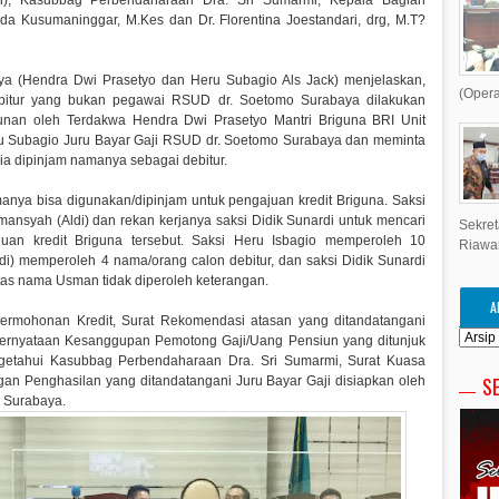
i), Kasubbag Perbendaharaan Dra. Sri Sumarmi, Kepala Bagian
 Kusumaninggar, M.Kes dan Dr. Florentina Joestandari, drg, M.T?
 (Hendra Dwi Prasetyo dan Heru Subagio Als Jack) menjelaskan,
(Opera
bitur yang bukan pegawai RSUD dr. Soetomo Surabaya dilakukan
nan oleh Terdakwa Hendra Dwi Prasetyo Mantri Briguna BRI Unit
 Subagio Juru Bayar Gaji RSUD dr. Soetomo Surabaya dan meminta
a dipinjam namanya sebagai debitur.
nya bisa digunakan/dipinjam untuk pengajuan kredit Briguna. Saksi
mansyah (Aldi) dan rekan kerjanya saksi Didik Sunardi untuk mencari
Sekret
an kredit Briguna tersebut. Saksi Heru Isbagio memperoleh 10
Riawa
ldi) memperoleh 4 nama/orang calon debitur, dan saksi Didik Sunardi
as nama Usman tidak diperoleh keterangan.
A
Permohonan Kredit, Surat Rekomendasi atasan yang ditandatangani
ernyataan Kesanggupan Pemotong Gaji/Uang Pensiun yang ditunjuk
ngetahui Kasubbag Perbendaharaan Dra. Sri Sumarmi, Surat Kuasa
S
gan Penghasilan yang ditandatangani Juru Bayar Gaji disiapkan oleh
o Surabaya.