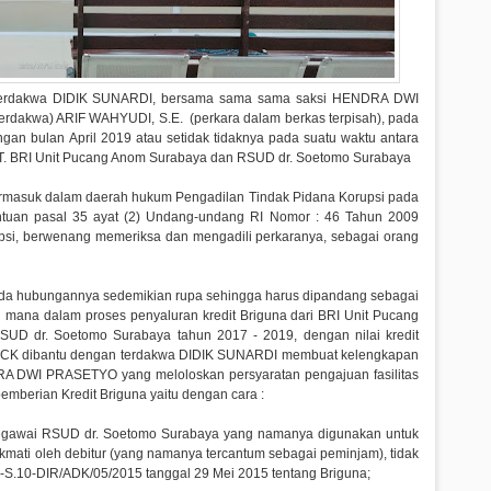
terdakwa DIDIK SUNARDI, bersama sama sama saksi HENDRA DWI
dakwa) ARIF WAHYUDI, S.E. (perkara dalam berkas terpisah), pada
an bulan April 2019 atau setidak tidaknya pada suatu waktu antara
PT. BRI Unit Pucang Anom Surabaya dan RSUD dr. Soetomo Surabaya
termasuk dalam daerah hukum Pengadilan Tindak Pidana Korupsi pada
ntuan pasal 35 ayat (2) Undang-undang RI Nomor : 46 Tahun 2009
psi, berwenang memeriksa dan mengadili perkaranya, sebagai orang
 ada hubungannya sedemikian rupa sehingga harus dipandang sebagai
 mana dalam proses penyaluran kredit Briguna dari BRI Unit Pucang
UD dr. Soetomo Surabaya tahun 2017 - 2019, dengan nilai kredit
JACK dibantu dengan terdakwa DIDIK SUNARDI membuat kelengkapan
DRA DWI PRASETYO yang meloloskan persyaratan pengajuan fasilitas
emberian Kredit Briguna yaitu dengan cara :
 pegawai RSUD dr. Soetomo Surabaya yang namanya digunakan untuk
kmati oleh debitur (yang namanya tercantum sebagai peminjam), tidak
-S.10-DIR/ADK/05/2015 tanggal 29 Mei 2015 tentang Briguna;