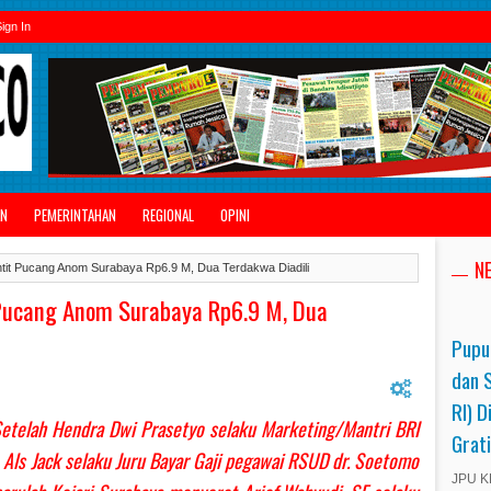
ign In
AN
PEMERINTAHAN
REGIONAL
OPINI
N
ntit Pucang Anom Surabaya Rp6.9 M, Dua Terdakwa Diadili
 Pucang Anom Surabaya Rp6.9 M, Dua
Pupu
dan 
RI) D
 Setelah Hendra Dwi Prasetyo selaku Marketing/Mantri BRI
Grat
Als Jack selaku Juru Bayar Gaji pegawai RSUD dr. Soetomo
JPU KP