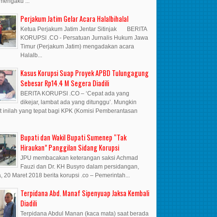
mengaku ...
Perjakum Jatim Gelar Acara Halalbihalal
Ketua Perjakum Jatim Jentar Sitinjak BERITA
KORUPSI .CO - Persatuan Jurnalis Hukum Jawa
Timur (Perjakum Jatim) mengadakan acara
Halalb...
Kasus Korupsi Suap Proyek APBD Tulungagung
Sebesar Rp14.4 M Segera Diadili
BERITA KORUPSI .CO – ‘Cepat ada yang
dikejar, lambat ada yang ditunggu’. Mungkin
t inilah yang tepat bagi KPK (Komisi Pemberantasan
Bupati dan Wakil Bupati Sumenep “Tak
Hiraukan” Panggilan Sidang Korupsi
JPU membacakan keterangan saksi Achmad
Fauzi dan Dr. KH Busyro dalam persidangan,
, 20 Maret 2018 berita korupsi .co – Pemerintah...
Terpidana Abd. Manaf Sipenyuap Jaksa Kembali
Diadili
Terpidana Abdul Manan (kaca mata) saat berada