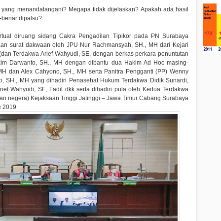
yang menandatangani? Megapa tidak dijelaskan? Apakah ada hasil
-benar dipalsu?
rtual diruang sidang Cakra Pengadilan Tipikor pada PN Surabaya
an surat dakwaan oleh JPU Nur Rachmansyah, SH., MH dari Kejari
(dan Terdakwa Arief Wahyudi, SE, dengan berkas perkara penuntutan
akim Darwanto, SH., MH dengan dibantu dua Hakim Ad Hoc masing-
, MH dan Alex Cahyono, SH., MH serta Panitra Pengganti (PP) Wenny
ko, SH., MH yang dihadiri Penasehat Hukum Terdakwa Didik Sunardi,
ef Wahyudi, SE, Fadil dkk serta dihadiri pula oleh Kedua Terdakwa
nan negera) Kejaksaan Tinggi Jatinggi – Jawa Timur Cabang Surabaya
ase 2019