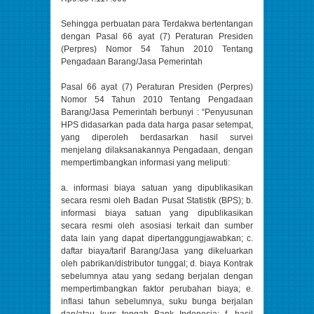
Sehingga perbuatan para Terdakwa bertentangan
dengan Pasal 66 ayat (7) Peraturan Presiden
(Perpres) Nomor 54 Tahun 2010 Tentang
Pengadaan Barang/Jasa Pemerintah
Pasal 66 ayat (7) Peraturan Presiden (Perpres)
Nomor 54 Tahun 2010 Tentang Pengadaan
Barang/Jasa Pemerintah berbunyi : “Penyusunan
HPS didasarkan pada data harga pasar setempat,
yang diperoleh berdasarkan hasil survei
menjelang dilaksanakannya Pengadaan, dengan
mempertimbangkan informasi yang meliputi:
a. informasi biaya satuan yang dipublikasikan
secara resmi oleh Badan Pusat Statistik (BPS); b.
informasi biaya satuan yang dipublikasikan
secara resmi oleh asosiasi terkait dan sumber
data lain yang dapat dipertanggungjawabkan; c.
daftar biaya/tarif Barang/Jasa yang dikeluarkan
oleh pabrikan/distributor tunggal; d. biaya Kontrak
sebelumnya atau yang sedang berjalan dengan
mempertimbangkan faktor perubahan biaya; e.
inflasi tahun sebelumnya, suku bunga berjalan
dan/atau kurs tengah Bank Indonesia; f. hasil