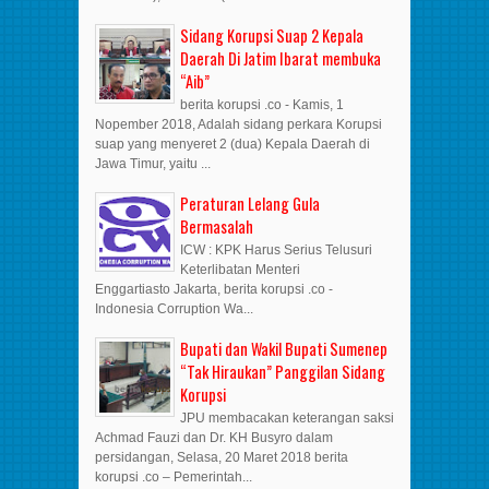
Sidang Korupsi Suap 2 Kepala
Daerah Di Jatim Ibarat membuka
“Aib”
berita korupsi .co - Kamis, 1
Nopember 2018, Adalah sidang perkara Korupsi
suap yang menyeret 2 (dua) Kepala Daerah di
Jawa Timur, yaitu ...
Peraturan Lelang Gula
Bermasalah
ICW : KPK Harus Serius Telusuri
Keterlibatan Menteri
Enggartiasto Jakarta, berita korupsi .co -
Indonesia Corruption Wa...
Bupati dan Wakil Bupati Sumenep
“Tak Hiraukan” Panggilan Sidang
Korupsi
JPU membacakan keterangan saksi
Achmad Fauzi dan Dr. KH Busyro dalam
persidangan, Selasa, 20 Maret 2018 berita
korupsi .co – Pemerintah...