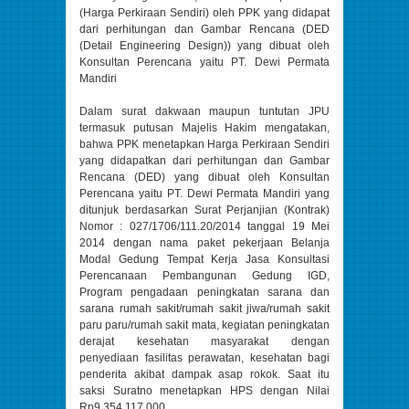
(Harga Perkiraan Sendiri) oleh PPK yang didapat
dari perhitungan dan Gambar Rencana (DED
(Detail Engineering Design)) yang dibuat oleh
Konsultan Perencana yaitu PT. Dewi Permata
Mandiri
Dalam surat dakwaan maupun tuntutan JPU
termasuk putusan Majelis Hakim mengatakan,
bahwa PPK menetapkan Harga Perkiraan Sendiri
yang didapatkan dari perhitungan dan Gambar
Rencana (DED) yang dibuat oleh Konsultan
Perencana yaitu PT. Dewi Permata Mandiri yang
ditunjuk berdasarkan Surat Perjanjian (Kontrak)
Nomor : 027/1706/111.20/2014 tanggal 19 Mei
2014 dengan nama paket pekerjaan Belanja
Modal Gedung Tempat Kerja Jasa Konsultasi
Perencanaan Pembangunan Gedung IGD,
Program pengadaan peningkatan sarana dan
sarana rumah sakit/rumah sakit jiwa/rumah sakit
paru paru/rumah sakit mata, kegiatan peningkatan
derajat kesehatan masyarakat dengan
penyediaan fasilitas perawatan, kesehatan bagi
penderita akibat dampak asap rokok. Saat itu
saksi Suratno menetapkan HPS dengan Nilai
Rp9.354.117.000