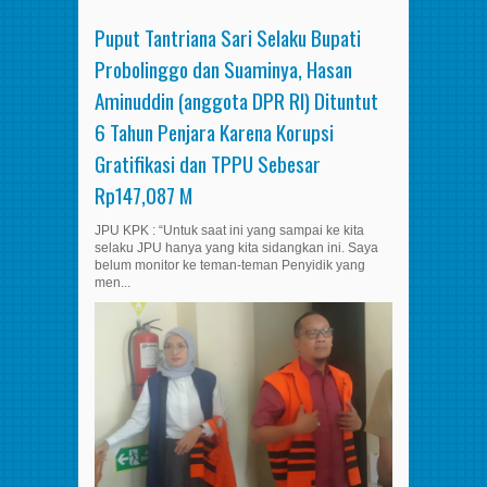
Puput Tantriana Sari Selaku Bupati
Probolinggo dan Suaminya, Hasan
Aminuddin (anggota DPR RI) Dituntut
6 Tahun Penjara Karena Korupsi
Gratifikasi dan TPPU Sebesar
Rp147,087 M
JPU KPK : “Untuk saat ini yang sampai ke kita
selaku JPU hanya yang kita sidangkan ini. Saya
belum monitor ke teman-teman Penyidik yang
men...