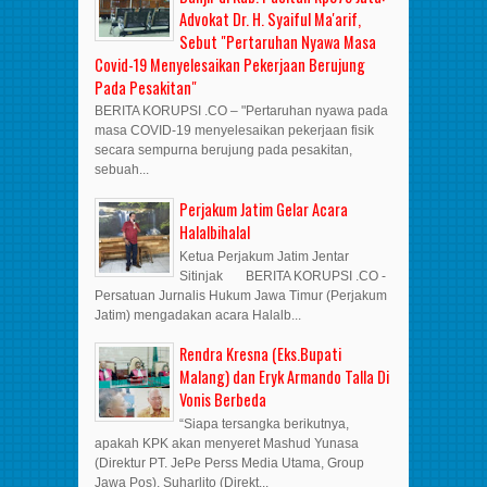
Advokat Dr. H. Syaiful Ma'arif,
Sebut "Pertaruhan Nyawa Masa
Covid-19 Menyelesaikan Pekerjaan Berujung
Pada Pesakitan"
BERITA KORUPSI .CO – "Pertaruhan nyawa pada
masa COVID-19 menyelesaikan pekerjaan fisik
secara sempurna berujung pada pesakitan,
sebuah...
Perjakum Jatim Gelar Acara
Halalbihalal
Ketua Perjakum Jatim Jentar
Sitinjak BERITA KORUPSI .CO -
Persatuan Jurnalis Hukum Jawa Timur (Perjakum
Jatim) mengadakan acara Halalb...
Rendra Kresna (Eks.Bupati
Malang) dan Eryk Armando Talla Di
Vonis Berbeda
“Siapa tersangka berikutnya,
apakah KPK akan menyeret Mashud Yunasa
(Direktur PT. JePe Perss Media Utama, Group
Jawa Pos), Suharlito (Direkt...