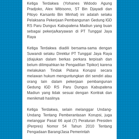
Ketiga Terdakwa (Yohanes Widodo Agung
Pradjoko, Alex Wibisono, ST Bin Djayadi dan
Pitoyo Karsanto Bin Minhat) ini adalah selaku
Pelaksana Pekerjaan Pembangunan Gedung IGD
RS Paru Dungus Kabupatena Madiun yang buan
sebagai pekerja/karyawan di PT Tunggal Jaya
Raya
Ketiga Terdakwa diadili bersama-sama dengan
Suwandi selaku Direktur PT Tunggal Jaya Raya
(diajukan dalam berkas perkara terpisah dan
belum dilimpahkan ke Pengadilan Tipikor) karena
melakukan Tindak Pidana Korupsi secara
melawan hukum menguntungkan diri sendiri atau
orang lain dalam pekerjaan pembangunan
Gedung IGD RS Paru Dungus Kabupatena
Madiun yang tidak sesuai dengan Kontrak dan
menikmati hasilnya
Ketiga Terdakwa, selain melanggar Undang-
Undang Tentang Pemberantasan Korupsi, juga
melanggar Pasal 66 ayat (7) Peraturan Presiden
(Perpres) Nomor 54 Tahun 2010 Tentang
Pengadaan Barang/Jasa Pemerintah