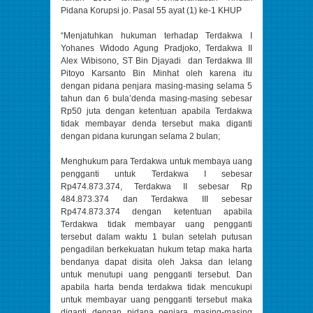
Pidana Korupsi jo. Pasal 55 ayat (1) ke-1 KHUP
“Menjatuhkan hukuman terhadap Terdakwa I
Yohanes Widodo Agung Pradjoko, Terdakwa II
Alex Wibisono, ST Bin Djayadi dan Terdakwa III
Pitoyo Karsanto Bin Minhat oleh karena itu
dengan pidana penjara masing-masing selama 5
tahun dan 6 bula’denda masing-masing sebesar
Rp50 juta dengan ketentuan apabila Terdakwa
tidak membayar denda tersebut maka diganti
dengan pidana kurungan selama 2 bulan;
Menghukum para Terdakwa untuk membaya uang
pengganti untuk Terdakwa I sebesar
Rp474.873.374, Terdakwa II sebesar Rp
484.873.374 dan Terdakwa III sebesar
Rp474.873.374 dengan ketentuan apabila
Terdakwa tidak membayar uang pengganti
tersebut dalam waktu 1 bulan setelah putusan
pengadilan berkekuatan hukum tetap maka harta
bendanya dapat disita oleh Jaksa dan lelang
untuk menutupi uang pengganti tersebut. Dan
apabila harta benda terdakwa tidak mencukupi
untuk membayar uang pengganti tersebut maka
diganti dengan pidana penjara masing-masing