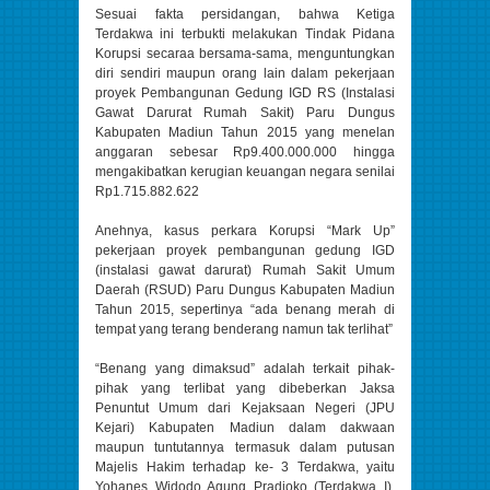
Sesuai fakta persidangan, bahwa Ketiga
Terdakwa ini terbukti melakukan Tindak Pidana
Korupsi secaraa bersama-sama, menguntungkan
diri sendiri maupun orang lain dalam pekerjaan
proyek Pembangunan Gedung IGD RS (Instalasi
Gawat Darurat Rumah Sakit) Paru Dungus
Kabupaten Madiun Tahun 2015 yang menelan
anggaran sebesar Rp9.400.000.000 hingga
mengakibatkan kerugian keuangan negara senilai
Rp1.715.882.622
Anehnya, kasus perkara Korupsi “Mark Up”
pekerjaan proyek pembangunan gedung IGD
(instalasi gawat darurat) Rumah Sakit Umum
Daerah (RSUD) Paru Dungus Kabupaten Madiun
Tahun 2015, sepertinya “ada benang merah di
tempat yang terang benderang namun tak terlihat”
“Benang yang dimaksud” adalah terkait pihak-
pihak yang terlibat yang dibeberkan Jaksa
Penuntut Umum dari Kejaksaan Negeri (JPU
Kejari) Kabupaten Madiun dalam dakwaan
maupun tuntutannya termasuk dalam putusan
Majelis Hakim terhadap ke- 3 Terdakwa, yaitu
Yohanes Widodo Agung Pradjoko (Terdakwa I),