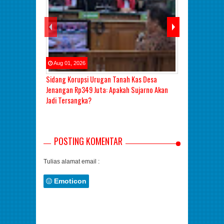
Aug
01
,
2026
Aug
01
,
2026
Sidang Korupsi Urugan Tanah Kas Desa
Sidang Lanjut
Jenangan Rp349 Juta: Apakah Sujarno Akan
Madiun: Hakim
Jadi Tersangka?
Keterangan Be
POSTING KOMENTAR
Tulias alamat email :
Emoticon