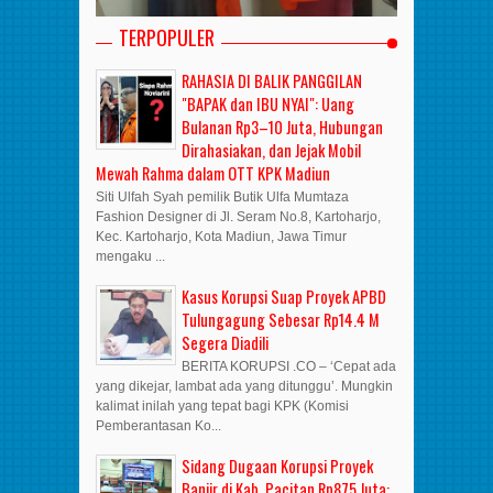
TERPOPULER
RAHASIA DI BALIK PANGGILAN
"BAPAK dan IBU NYAI": Uang
Bulanan Rp3–10 Juta, Hubungan
Dirahasiakan, dan Jejak Mobil
Mewah Rahma dalam OTT KPK Madiun
Siti Ulfah Syah pemilik Butik Ulfa Mumtaza
Fashion Designer di Jl. Seram No.8, Kartoharjo,
Kec. Kartoharjo, Kota Madiun, Jawa Timur
mengaku ...
Kasus Korupsi Suap Proyek APBD
Tulungagung Sebesar Rp14.4 M
Segera Diadili
BERITA KORUPSI .CO – ‘Cepat ada
yang dikejar, lambat ada yang ditunggu’. Mungkin
kalimat inilah yang tepat bagi KPK (Komisi
Pemberantasan Ko...
Sidang Dugaan Korupsi Proyek
Banjir di Kab. Pacitan Rp875 Juta: