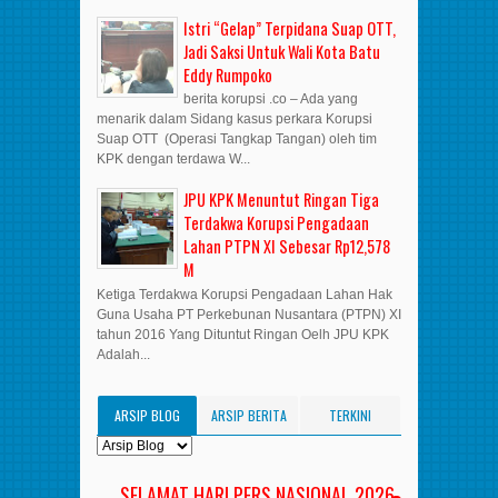
Istri “Gelap” Terpidana Suap OTT,
Jadi Saksi Untuk Wali Kota Batu
Eddy Rumpoko
berita korupsi .co – Ada yang
menarik dalam Sidang kasus perkara Korupsi
Suap OTT (Operasi Tangkap Tangan) oleh tim
KPK dengan terdawa W...
JPU KPK Menuntut Ringan Tiga
Terdakwa Korupsi Pengadaan
Lahan PTPN XI Sebesar Rp12,578
M
Ketiga Terdakwa Korupsi Pengadaan Lahan Hak
Guna Usaha PT Perkebunan Nusantara (PTPN) XI
tahun 2016 Yang Dituntut Ringan Oelh JPU KPK
Adalah...
ARSIP BLOG
ARSIP BERITA
TERKINI
SELAMAT HARI PERS NASIONAL 2026