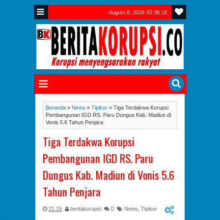
August 8, 2026
02:38:19
Beranda
»
News
»
Tipikor
»
Tiga Terdakwa Korupsi
Pembangunan IGD RS. Paru Dungus Kab. Madiun di
Vonis 5.6 Tahun Penjara
Tiga Terdakwa Korupsi
Pembangunan IGD RS. Paru
Dungus Kab. Madiun di Vonis 5.6
Tahun Penjara
21.15
beritakorupsi
0
News
,
Tipikor