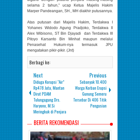
selama 2 tahun,” ucap Ketua Majelis Hakim
Marper Pandeangan, SH., MH diakhir putusannya.
Atas putusan dari Majelis Hakim, Terdakwa I
Yohanes Widodo Agung Pradjoko, Terdakwa II
Alex Wibisono, ST Bin Djayadi dan Terdakwa III
Pitoyo Karsanto Bin Minhat maupun melalui
Penasehat Hukum-nya termasuk JPU
mengatakan pikir-pikir. (Jnt)
Berbagi ke:
Next
Previous
Diduga Korupsi “Air”
Sebanyak 10.400
Rp478 Juta, Mantan
Warga Korban Erupsi
Dirut PDAM
Gunung Semeru
Tulungagung Drs.
Tersebar Di 406 Titik
Haryono, M.Si
Pengusian
Meringkuk di Penjara
BERITA REKOMENDASI