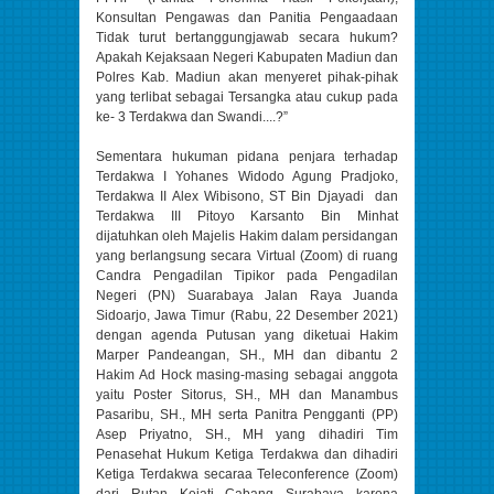
Konsultan Pengawas dan Panitia Pengaadaan
Tidak turut bertanggungjawab secara hukum?
Apakah Kejaksaan Negeri Kabupaten Madiun dan
Polres Kab. Madiun akan menyeret pihak-pihak
yang terlibat sebagai Tersangka atau cukup pada
ke- 3 Terdakwa dan Swandi....?”
Sementara hukuman pidana penjara terhadap
Terdakwa I Yohanes Widodo Agung Pradjoko,
Terdakwa II Alex Wibisono, ST Bin Djayadi dan
Terdakwa III Pitoyo Karsanto Bin Minhat
dijatuhkan oleh Majelis Hakim dalam persidangan
yang berlangsung secara Virtual (Zoom) di ruang
Candra Pengadilan Tipikor pada Pengadilan
Negeri (PN) Suarabaya Jalan Raya Juanda
Sidoarjo, Jawa Timur (Rabu, 22 Desember 2021)
dengan agenda Putusan yang diketuai Hakim
Marper Pandeangan, SH., MH dan dibantu 2
Hakim Ad Hock masing-masing sebagai anggota
yaitu Poster Sitorus, SH., MH dan Manambus
Pasaribu, SH., MH serta Panitra Pengganti (PP)
Asep Priyatno, SH., MH yang dihadiri Tim
Penasehat Hukum Ketiga Terdakwa dan dihadiri
Ketiga Terdakwa secaraa Teleconference (Zoom)