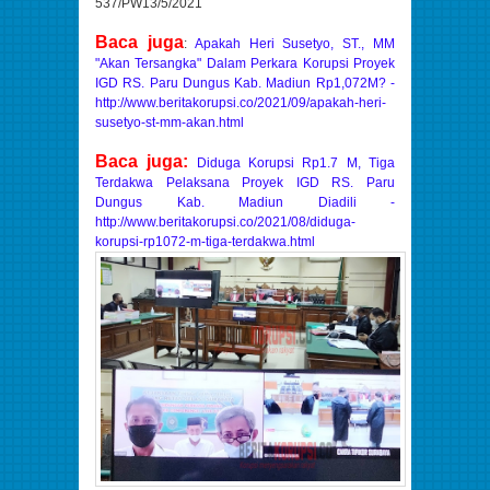
537/PW13/5/2021
Baca juga
:
Apakah Heri Susetyo, ST., MM
"Akan Tersangka" Dalam Perkara Korupsi Proyek
IGD RS. Paru Dungus Kab. Madiun Rp1,072M? -
http://www.beritakorupsi.co/2021/09/apakah-heri-
susetyo-st-mm-akan.html
Baca juga:
Diduga Korupsi Rp1.7 M, Tiga
Terdakwa Pelaksana Proyek IGD RS. Paru
Dungus Kab. Madiun Diadili -
http://www.beritakorupsi.co/2021/08/diduga-
korupsi-rp1072-m-tiga-terdakwa.html