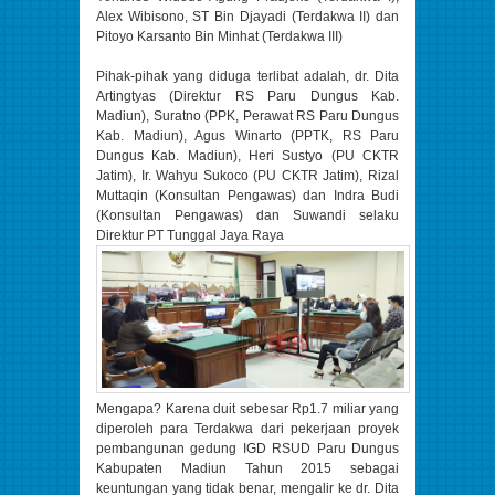
Alex Wibisono, ST Bin Djayadi (Terdakwa II) dan
Pitoyo Karsanto Bin Minhat (Terdakwa III)
Pihak-pihak yang diduga terlibat adalah, dr. Dita
Artingtyas (Direktur RS Paru Dungus Kab.
Madiun), Suratno (PPK, Perawat RS Paru Dungus
Kab. Madiun), Agus Winarto (PPTK, RS Paru
Dungus Kab. Madiun), Heri Sustyo (PU CKTR
Jatim), Ir. Wahyu Sukoco (PU CKTR Jatim), Rizal
Muttaqin (Konsultan Pengawas) dan Indra Budi
(Konsultan Pengawas) dan Suwandi selaku
Direktur PT Tunggal Jaya Raya
Mengapa? Karena duit sebesar Rp1.7 miliar yang
diperoleh para Terdakwa dari pekerjaan proyek
pembangunan gedung IGD RSUD Paru Dungus
Kabupaten Madiun Tahun 2015 sebagai
keuntungan yang tidak benar, mengalir ke dr. Dita