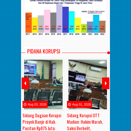
PIDANA KORUPSI
26
Aug
03
,
2026
Aug
01
,
2026
Aug
01
,
2
ALIK
Sidang Dugaan Korupsi
Sidang Korupsi OTT
Sidang Lan
BAPAK dan
Proyek Banjir di Kab.
Madiun: Hakim Marah,
Korupsi OTT
ang Bulanan
Pacitan Rp875 Juta:
Saksi Berbelit,
Madiun: Ha