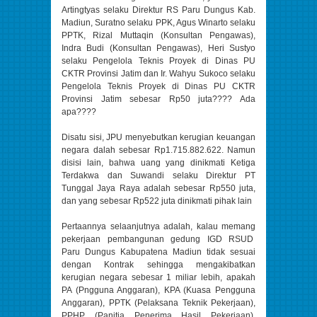
Artingtyas selaku Direktur RS Paru Dungus Kab.
Madiun, Suratno selaku PPK, Agus Winarto selaku
PPTK, Rizal Muttaqin (Konsultan Pengawas),
Indra Budi (Konsultan Pengawas), Heri Sustyo
selaku Pengelola Teknis Proyek di Dinas PU
CKTR Provinsi Jatim dan Ir. Wahyu Sukoco selaku
Pengelola Teknis Proyek di Dinas PU CKTR
Provinsi Jatim sebesar Rp50 juta???? Ada
apa????
Disatu sisi, JPU menyebutkan kerugian keuangan
negara dalah sebesar Rp1.715.882.622. Namun
disisi lain, bahwa uang yang dinikmati Ketiga
Terdakwa dan Suwandi selaku Direktur PT
Tunggal Jaya Raya adalah sebesar Rp550 juta,
dan yang sebesar Rp522 juta dinikmati pihak lain
Pertaannya selaanjutnya adalah, kalau memang
pekerjaan pembangunan gedung IGD RSUD
Paru Dungus Kabupatena Madiun tidak sesuai
dengan Kontrak sehingga mengakibatkan
kerugian negara sebesar 1 miliar lebih, apakah
PA (Pngguna Anggaran), KPA (Kuasa Pengguna
Anggaran), PPTK (Pelaksana Teknik Pekerjaan),
PPHP (Panitia Penerima Hasil Pekerjaan),