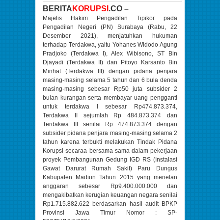
BERITA
KORUPSI
.CO –
Majelis Hakim Pengadilan Tipikor pada
Pengadilan Negeri (PN) Surabaya (Rabu, 22
Desember 2021), menjatuhkan hukuman
terhadap Terdakwa, yaitu Yohanes Widodo Agung
Pradjoko (Terdakwa I), Alex Wibisono, ST Bin
Djayadi (Terdakwa II) dan Pitoyo Karsanto Bin
Minhat (Terdakwa III) dengan pidana penjara
masing-masing selama 5 tahun dan 6 bula denda
masing-masing sebesar Rp50 juta subsider 2
bulan kurangan serta membayar uang pengganti
untuk terdakwa I sebesar Rp474.873.374,
Terdakwa II sejumlah Rp 484.873.374 dan
Terdakwa III senilai Rp 474.873.374 dengan
subsider pidana penjara masing-masing selama 2
tahun karena terbukti melakukan Tindak Pidana
Korupsi secaraa bersama-sama dalam pekerjaan
proyek Pembangunan Gedung IGD RS (Instalasi
Gawat Darurat Rumah Sakit) Paru Dungus
Kabupaten Madiun Tahun 2015 yang menelan
anggaran sebesar Rp9.400.000.000 dan
mengakibatkan kerugian keuangan negara senilai
Rp1.715.882.622 berdasarkan hasil audit BPKP
Provinsi Jawa Timur Nomor : SP-