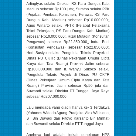
Artingtyas selaku Direktur RS Paru Dungus Kab.
Madiun sebesar Rp100 juta;, Suratno selaku PPK
(Pejabat Pembuat Komitmen, Perawat RS Paru
Dungus Kab. Madiun) sebesar Rp10.000.000;,
Agus Winarto selaku PPTK (Pejabat Pelaksana
Tekni Pekerjaan, RS Paru Dungus Kab. Madiun)
sebesar Rp10.000.000;, Rizal Mutaqin (Konsultan
Pengawas) sebesar Rp22.850.000;, Indra Budi
(Konsultan Pengawas) sebesar Rp22.850.000;,
Heri Sustyo selaku Pengelola Teknis Proyek di
Dinas PU CKTR (Dinas Pekerjaan Umum Cipta
Karya dan Tata Ruang) Provinsi Jatim sebesar
Rp100.000.000 dan Ir. Wahyu Sukoco selaku
Pengelola Teknis Proyek di Dinas PU CKTR
(Dinas Pekerjaan Umum Cipta Karya dan Tata
Ruang) Provinsi Jatim sebesar Rp50 juta dan
Suwandi selaku Direktur PT Tunggal Jaya Raya
sebesar Rp207.000.000
Lalu mengapa yang diadili hanya ke- 3 Terdakwa
(Yohanes Widodo Agung Pradjoko, Alex Wibisono,
ST Bin Djayadi dan Pitoyo Karsanto Bin Minhat)
dan Suwandi selaku Direktur PT Tunggal Jaya
Anehnya lagi adalah, terkait penetapan HPS