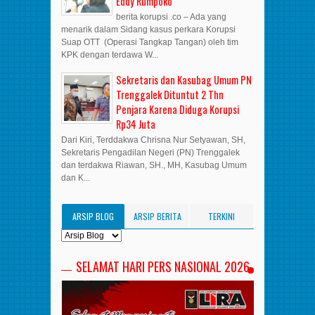
Eddy Rumpoko
berita korupsi .co – Ada yang
menarik dalam Sidang kasus perkara Korupsi
Suap OTT (Operasi Tangkap Tangan) oleh tim
KPK dengan terdawa W...
Sekretaris dan Kasubag Umum PN
Trenggalek Dituntut 2 Thn
Penjara Karena Diduga Korupsi
Rp34 Juta
Dari Kiri, Terddakwa Chrisna Nur Setyawan, SH,
Sekretaris Pengadilan Negeri (PN) Trenggalek
dan terdakwa Riawan, SH., MH, Kasubag Umum
dan K...
ARSIP BLOG
ARSIP BERITA
TERKINI
SELAMAT HARI PERS NASIONAL 2026