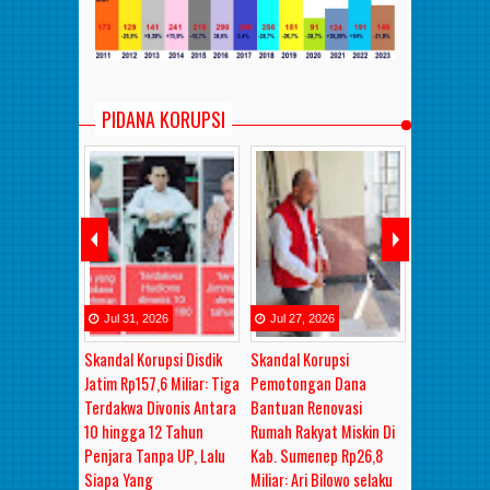
PIDANA KORUPSI
6
Jul
31
,
2026
Jul
27
,
2026
Jul
27
,
20
 Tertimpa
Skandal Korupsi Disdik
Skandal Korupsi
Sidang Dug
Drs. Saiful
Jatim Rp157,6 Miliar: Tiga
Pemotongan Dana
Proyek Banji
 M.Pd,
Terdakwa Divonis Antara
Bantuan Renovasi
Pacitan Rp8
dik Jatim
10 hingga 12 Tahun
Rumah Rakyat Miskin Di
Terdakwa D
hun Penjara
Penjara Tanpa UP, Lalu
Kab. Sumenep Rp26,8
Antara 1,6 
kti Korupsi
Siapa Yang
Miliar: Ari Bilowo selaku
Tahun Penj