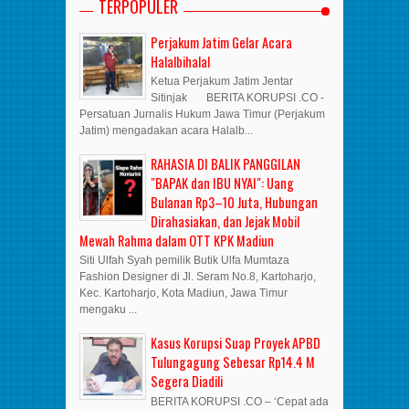
TERPOPULER
Perjakum Jatim Gelar Acara
Halalbihalal
Ketua Perjakum Jatim Jentar
Sitinjak BERITA KORUPSI .CO -
Persatuan Jurnalis Hukum Jawa Timur (Perjakum
Jatim) mengadakan acara Halalb...
RAHASIA DI BALIK PANGGILAN
"BAPAK dan IBU NYAI": Uang
Bulanan Rp3–10 Juta, Hubungan
Dirahasiakan, dan Jejak Mobil
Mewah Rahma dalam OTT KPK Madiun
Siti Ulfah Syah pemilik Butik Ulfa Mumtaza
Fashion Designer di Jl. Seram No.8, Kartoharjo,
Kec. Kartoharjo, Kota Madiun, Jawa Timur
mengaku ...
Kasus Korupsi Suap Proyek APBD
Tulungagung Sebesar Rp14.4 M
Segera Diadili
BERITA KORUPSI .CO – ‘Cepat ada