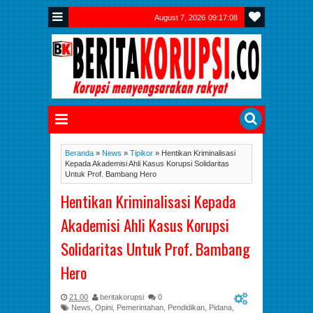
August 7, 2026
09:17:09
Beranda
»
News
»
Tipikor
»
Hentikan Kriminalisasi
Kepada Akademisi Ahli Kasus Korupsi Solidaritas
Untuk Prof. Bambang Hero
Hentikan Kriminalisasi Kepada
Akademisi Ahli Kasus Korupsi
Solidaritas Untuk Prof. Bambang
Hero
21.00
beritakorupsi
0
News
,
Opini
,
Pemerintahan
,
Pendidikan
,
Pidana
,