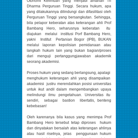
Otonomi Keilmuan yang menjadi amanah Tri
Dharma Perguruan Tinggi. Secara hukum, apa
yang dilakukannya dilindungi dan difasilitasi oleh
Perguruan Tinggi yang bersangkutan. Sehingga,
bila pelapor keberatan atas keterangan ahli Prof
Bambang Hero, seharusnya keberatan itu
diajukan melalui institusi Porf Bambang Hero,
yakni Institut Pertanian Bogor (IPB), BUKAN
melalui laporan kepolisian pemidanaan atau
langkah hukum lain yang bukan bagian/proses
dari menguji pertanggungjawaban akademik
seorang akademisi.
Proses hukum yang sedang berlangsung, apalagi
menghukum keterangan ahli yang disampaikan
akademisi justru merendahkan posisi universitas
untuk ikut andil dalam mengembangkan upaya
melindungi ilmu pengetahuan. Universitas itu
sendiri, sebagai bastion libertatis, benteng
kebebasan!
Oleh karenanya bila kasus yang menimpa Prof
Bambang Hero tersebut tetap diproses hukum
dan dinyatakan bersalah atas keterangan ahlinya
atau hasil risetnya, jelas penggunaan hukum