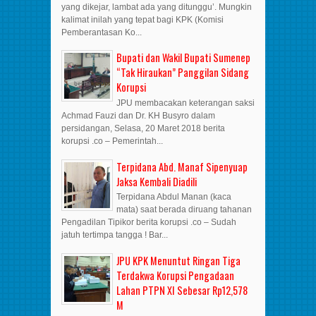
yang dikejar, lambat ada yang ditunggu’. Mungkin
kalimat inilah yang tepat bagi KPK (Komisi
Pemberantasan Ko...
Bupati dan Wakil Bupati Sumenep
“Tak Hiraukan” Panggilan Sidang
Korupsi
JPU membacakan keterangan saksi
Achmad Fauzi dan Dr. KH Busyro dalam
persidangan, Selasa, 20 Maret 2018 berita
korupsi .co – Pemerintah...
Terpidana Abd. Manaf Sipenyuap
Jaksa Kembali Diadili
Terpidana Abdul Manan (kaca
mata) saat berada diruang tahanan
Pengadilan Tipikor berita korupsi .co – Sudah
jatuh tertimpa tangga ! Bar...
JPU KPK Menuntut Ringan Tiga
Terdakwa Korupsi Pengadaan
Lahan PTPN XI Sebesar Rp12,578
M