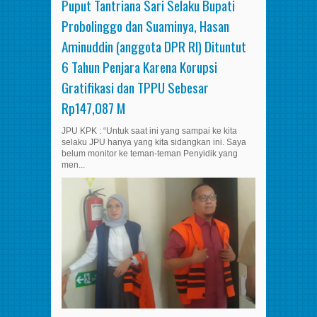
Puput Tantriana Sari Selaku Bupati
Probolinggo dan Suaminya, Hasan
Aminuddin (anggota DPR RI) Dituntut
6 Tahun Penjara Karena Korupsi
Gratifikasi dan TPPU Sebesar
Rp147,087 M
JPU KPK : “Untuk saat ini yang sampai ke kita
selaku JPU hanya yang kita sidangkan ini. Saya
belum monitor ke teman-teman Penyidik yang
men...