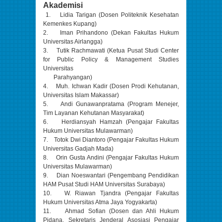
Akademisi
1. Lidia Tarigan (Dosen Politeknik Kesehatan
Kemenkes Kupang)
2. Iman Prihandono (Dekan Fakultas Hukum
Universitas Airlangga)
3. Tutik Rachmawati (Ketua Pusat Studi Center
for Public Policy & Management Studies
Universitas
Parahyangan)
4. Muh. Ichwan Kadir (Dosen Prodi Kehutanan,
Universitas Islam Makassar)
5. ⁠Andi Gunawanpratama (Program Menejer,
Tim Layanan Kehutanan Masyarakat)
6. Herdiansyah Hamzah (Pengajar Fakultas
Hukum Universitas Mulawarman)
7. Totok Dwi Diantoro (Pengajar Fakultas Hukum
Universitas Gadjah Mada)
8. Orin Gusta Andini (Pengajar Fakultas Hukum
Universitas Mulawarman)
9. Dian Noeswantari (Pengembang Pendidikan
HAM Pusat Studi HAM Universitas Surabaya)
10. W. Riawan Tjandra (Pengajar Fakultas
Hukum Universitas Atma Jaya Yogyakarta)
11. Ahmad Sofian (Dosen dan Ahli Hukum
Pidana, Sekretaris Jenderal Asosiasi Pengajar