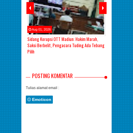
Aug
01
,
2026
Aug
03
,
2026
i OTT KPK di
Sidang Korupsi OTT Madiun: Hakim Marah,
Sidang Dugaan 
na
Saksi Berbelit, Pengacara Tuding Ada Tebang
Pacitan Rp875 
Pilih
Ma'arif, Sebu
Covid-19 Meny
Pada Pesakita
POSTING KOMENTAR
Tulias alamat email :
Emoticon