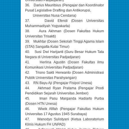
36. Darius Mauritsius (Pengajar dan Koordinator
Pusat Legislative Drafting dan Antikorupsi,
Universitas Nusa Cendana)
37. David Efendi (Dosen Universitas
Muhammadiyah Yogyakarta)
38. Aura Akhman (Dosen Fakultas Hukum
Universitas Trisakti)
39. Mukhtar (Dosen Sekolah Tinggi Agama Islam
(STAI) Sangatta Kutai Timur)
40. Susi Dwi Harijanti (Guru Besar Hukum Tata
Negara di Universitas Padjadjaran)
41. Herlina Agustin (Dosen Fakultas ilmu
Komunikasi Universitas Padjadjaran)
42. Trisno Sakti Herwanto (Dosen Administrasi
Publik Universitas Parahyangan)
43. RN Bayu Aji (Pengajar Fisipol Unesa)
44. Akhmad Ryan Pratama (Pengajar Prodi
Pendidikan Sejarah Universitas Jember)
45. Iman Pasu Marganda Hadiarto Purba
(Dosen HTN Unesa)
46. Wiwik Afifah (Pengajar Fakultas Hukum
Universitas 17 Agustus 1945 Surabaya)
47. Wanodyo Sulistyani (Ketua Laboratorium
Klinis Hukum FH UNPAD)