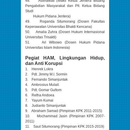
48. Asfinawati (Wakil Ketua Jentera Bidang
Pengabdian Masyarakat dan Plt. Ketua Bidang
Studi
Hukum Pidana Jentera)
49. Roganda Situmorang (Dosen Fakultas
Keperawatan Universitas Bhakti Kencana)
50. Amalia Zuhra (Dosen Hukum Internasional
Universitas Trisakti)
51. Ari Wibowo (Dosen Hukum Pidana
Universitas Islam Indonesia)
Pegiat HAM, Lingkungan Hidup,
dan Anti Korupsi
1. Henrek Lokra
2. Pdt. Jimmy M.I. Sormin
3. Fernando Simanjuntak
4. Ambrosius Mulait.
5. Pdt. Gomar Gultom
6. Retha Andoea
7. Yayum Kumai
8. Judianto Simanjuntak
9. Abraham Samad (Pimpinan KPK 2011-2015)
10. Mochammad Jasin (Pimpinan KPK 2007-
2011)
11. Saut Situmorang (Pimpinan KPK 2015-2019)