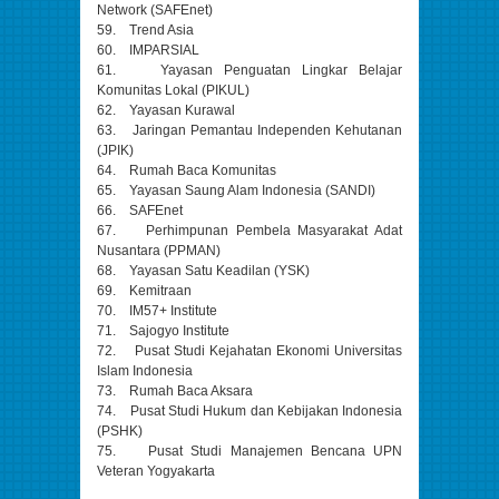
Network (SAFEnet)
59. Trend Asia
60. IMPARSIAL
61. Yayasan Penguatan Lingkar Belajar
Komunitas Lokal (PIKUL)
62. Yayasan Kurawal
63. Jaringan Pemantau Independen Kehutanan
(JPIK)
64. Rumah Baca Komunitas
65. Yayasan Saung Alam Indonesia (SANDI)
66. SAFEnet
67. Perhimpunan Pembela Masyarakat Adat
Nusantara (PPMAN)
68. Yayasan Satu Keadilan (YSK)
69. Kemitraan
70. IM57+ Institute
71. Sajogyo Institute
72. Pusat Studi Kejahatan Ekonomi Universitas
Islam Indonesia
73. Rumah Baca Aksara
74. Pusat Studi Hukum dan Kebijakan Indonesia
(PSHK)
75. Pusat Studi Manajemen Bencana UPN
Veteran Yogyakarta