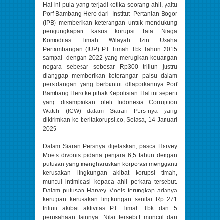
Hal ini pula yang terjadi ketika seorang ahli, yaitu
Porf Bambang Hero dari Institut Pertanian Bogor
(IPB) memberikan keterangan untuk mendukung
pengungkapan kasus korupsi Tata Niaga
Komoditas Timah Wilayah Izin Usaha
Pertambangan (IUP) PT Timah Tbk Tahun 2015
sampai dengan 2022 yang merugikan keuangan
negara sebesar sebesar Rp300 triliun justru
dianggap memberikan keterangan palsu dalam
persidangan yang berbuntut dilaporkannya Porf
Bambang Hero ke pihak Kepolisian. Hal ini seperti
yang disampaikan oleh Indonesia Corruption
Watch (ICW) dalam Siaran Pers-nya yang
dikirimkan ke beritakorupsi.co, Selasa, 14 Januari
2025
Dalam Siaran Persnya dijelaskan, pasca Harvey
Moeis divonis pidana penjara 6,5 tahun dengan
putusan yang mengharuskan korporasi mengganti
kerusakan lingkungan akibat korupsi timah,
muncul intimidasi kepada ahli perkara tersebut.
Dalam putusan Harvey Moeis terungkap adanya
kerugian kerusakan lingkungan senilai Rp 271
triliun akibat aktivitas PT Timah Tbk dan 5
perusahaan lainnya. Nilai tersebut muncul dari