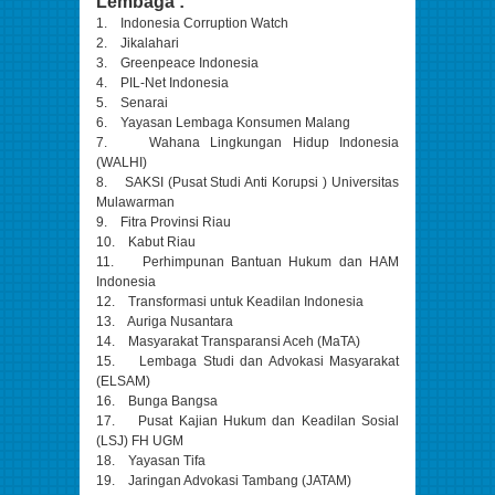
Lembaga :
1. Indonesia Corruption Watch
2. Jikalahari
3. Greenpeace Indonesia
4. PIL-Net Indonesia
5. Senarai
6. Yayasan Lembaga Konsumen Malang
7. Wahana Lingkungan Hidup Indonesia
(WALHI)
8. SAKSI (Pusat Studi Anti Korupsi ) Universitas
Mulawarman
9. Fitra Provinsi Riau
10. Kabut Riau
11. Perhimpunan Bantuan Hukum dan HAM
Indonesia
12. Transformasi untuk Keadilan Indonesia
13. Auriga Nusantara
14. Masyarakat Transparansi Aceh (MaTA)
15. Lembaga Studi dan Advokasi Masyarakat
(ELSAM)
16. Bunga Bangsa
17. Pusat Kajian Hukum dan Keadilan Sosial
(LSJ) FH UGM
18. Yayasan Tifa
19. Jaringan Advokasi Tambang (JATAM)