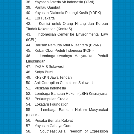
38. Yayasan Amerta Air Indonesia (YAAI)
39. Pantau Gambut
40. Yayasan Diakonia Pelangi Kasih (YDPK)
41. LBH Jakarta
42. Komisi untuk Orang Hilang dan Korban
Tindak Kekerasan (KontraS)
43. Indonesian Center for Environmental Law
(ICEL)
44. Barisan Pemuda Adat Nusantara (BPAN)
45. Kobar Obor Peduli Indonesia (KOPI)
46. Lembaga swadaya Masyarakat Peduli
Lingkungan
47. YASMIB Sulawesi
48. Satya Bumi
49. KP2KKN Jawa Tengah
50. Anti Corruption Committee Sulawesi
51. Puskaha Indonesia
52. Lembaga Bantuan Hukum (LBH) Krisnayana
53. Perkumpulan Creata
54. Lokataru Foundation
55. Lembaga Bantuan Hukum Masyarakat
(LBHM)
56. Pusaka Bentala Rakyat
57. Yayasan Cahaya Guru
58. Southeast Asia Freedom of Expression