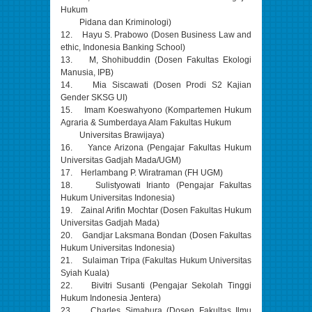
Hukum
Pidana dan Kriminologi)
12. Hayu S. Prabowo (Dosen Business Law and
ethic, Indonesia Banking School)
13. M, Shohibuddin (Dosen Fakultas Ekologi
Manusia, IPB)
14. Mia Siscawati (Dosen Prodi S2 Kajian
Gender SKSG UI)
15. Imam Koeswahyono (Kompartemen Hukum
Agraria & Sumberdaya Alam Fakultas Hukum
Universitas Brawijaya)
16. Yance Arizona (Pengajar Fakultas Hukum
Universitas Gadjah Mada/UGM)
17. Herlambang P. Wiratraman (FH UGM)
18. Sulistyowati Irianto (Pengajar Fakultas
Hukum Universitas Indonesia)
19. Zainal Arifin Mochtar (Dosen Fakultas Hukum
Universitas Gadjah Mada)
20. Gandjar Laksmana Bondan (Dosen Fakultas
Hukum Universitas Indonesia)
21. Sulaiman Tripa (Fakultas Hukum Universitas
Syiah Kuala)
22. Bivitri Susanti (Pengajar Sekolah Tinggi
Hukum Indonesia Jentera)
23. Charles Simabura (Dosen Fakultas Ilmu