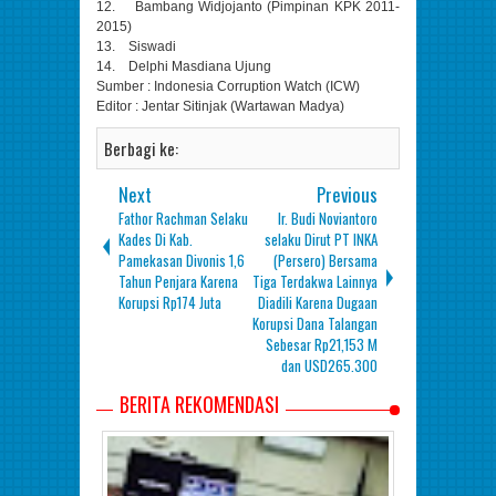
12. Bambang Widjojanto (Pimpinan KPK 2011-
2015)
13. Siswadi
14. Delphi Masdiana Ujung
Sumber : Indonesia Corruption Watch (ICW)
Editor : Jentar Sitinjak (Wartawan Madya)
Berbagi ke:
Next
Previous
Fathor Rachman Selaku
Ir. Budi Noviantoro
Kades Di Kab.
selaku Dirut PT INKA
Pamekasan Divonis 1,6
(Persero) Bersama
Tahun Penjara Karena
Tiga Terdakwa Lainnya
Korupsi Rp174 Juta
Diadili Karena Dugaan
Korupsi Dana Talangan
Sebesar Rp21,153 M
dan USD265.300
BERITA REKOMENDASI