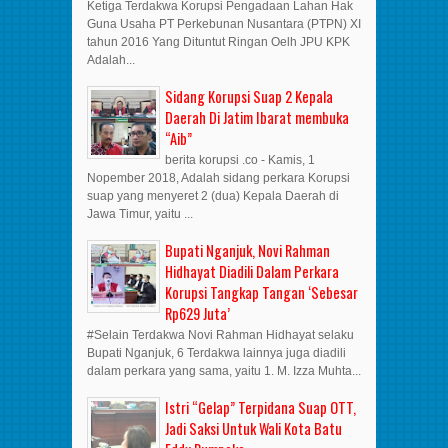
Ketiga Terdakwa Korupsi Pengadaan Lahan Hak
Guna Usaha PT Perkebunan Nusantara (PTPN) XI
tahun 2016 Yang Dituntut Ringan Oelh JPU KPK
Adalah...
Sidang Korupsi Suap 2 Kepala
Daerah Di Jatim Ibarat membuka
“Aib”
berita korupsi .co - Kamis, 1
Nopember 2018, Adalah sidang perkara Korupsi
suap yang menyeret 2 (dua) Kepala Daerah di
Jawa Timur, yaitu ...
Bupati Nganjuk, Novi Rahman
Hidhayat Diadili Dalam Perkara
Korupsi Tangkap Tangan ‘Sebesar
Rp629 Juta’
#Selain Terdakwa Novi Rahman Hidhayat selaku
Bupati Nganjuk, 6 Terdakwa lainnya juga diadili
dalam perkara yang sama, yaitu 1. M. Izza Muhta...
Istri “Gelap” Terpidana Suap OTT,
Jadi Saksi Untuk Wali Kota Batu