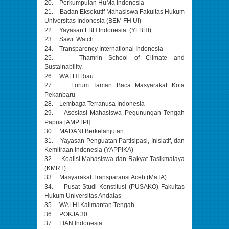
20. Perkumpulan HuMa Indonesia
21. Badan Eksekutif Mahasiswa Fakultas Hukum
Universitas Indonesia (BEM FH UI)
22. Yayasan LBH Indonesia (YLBHI)
23. Sawit Watch
24. Transparency International Indonesia
25. Thamrin School of Climate and
Sustainability.
26. WALHI Riau
27. Forum Taman Baca Masyarakat Kota
Pekanbaru
28. Lembaga Terranusa Indonesia
29. Asosiasi Mahasiswa Pegunungan Tengah
Papua [AMPTPI]
30. MADANI Berkelanjutan
31. Yayasan Penguatan Partisipasi, Inisiatif, dan
Kemitraan Indonesia (YAPPIKA)
32. Koalisi Mahasiswa dan Rakyat Tasikmalaya
(KMRT)
33. Masyarakat Transparansi Aceh (MaTA)
34. Pusat Studi Konstitusi (PUSAKO) Fakultas
Hukum Universitas Andalas
35. WALHI Kalimantan Tengah
36. POKJA 30
37. FIAN Indonesia