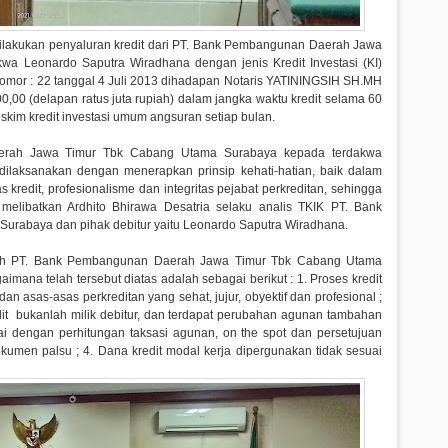
 dilakukan penyaluran kredit dari PT. Bank Pembangunan Daerah Jawa
a Leonardo Saputra Wiradhana dengan jenis Kredit Investasi (KI)
omor : 22 tanggal 4 Juli 2013 dihadapan Notaris YATININGSIH SH.MH
00 (delapan ratus juta rupiah) dalam jangka waktu kredit selama 60
 skim kredit investasi umum angsuran setiap bulan.
aerah Jawa Timur Tbk Cabang Utama Surabaya kepada terdakwa
 dilaksanakan dengan menerapkan prinsip kehati-hatian, baik dalam
as kredit, profesionalisme dan integritas pejabat perkreditan, sehingga
melibatkan Ardhito Bhirawa Desatria selaku analis TKIK PT. Bank
rabaya dan pihak debitur yaitu Leonardo Saputra Wiradhana.
leh PT. Bank Pembangunan Daerah Jawa Timur Tbk Cabang Utama
ana telah tersebut diatas adalah sebagai berikut : 1. Proses kredit
an asas-asas perkreditan yang sehat, jujur, obyektif dan profesional ;
it bukanlah milik debitur, dan terdapat perubahan agunan tambahan
tai dengan perhitungan taksasi agunan, on the spot dan persetujuan
kumen palsu ; 4. Dana kredit modal kerja dipergunakan tidak sesuai