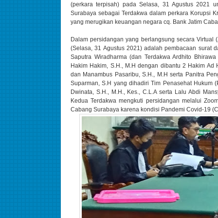
(perkara terpisah) pada Selasa, 31 Agustus 2021 u
Surabaya sebagai Terdakwa dalam perkara Korupsi K
yang merugikan keuangan negara cq. Bank Jatim Cab
Dalam persidangan yang berlangsung secara Virtual 
(Selasa, 31 Agustus 2021) adalah pembacaan surat 
Saputra Wiradharma (dan Terdakwa Ardhito Bhirawa D
Hakim Hakim, S.H., M.H dengan dibantu 2 Hakim Ad H
dan Manambus Pasaribu, S.H., M.H serta Panitra Pengga
Suparman, S.H yang dihadiri Tim Penasehat Hukum (PH
Dwinata, S.H., M.H., Kes., C.L.A serta Lalu Abdi Man
Kedua Terdakwa mengkuti persidangan melalui Zoom
Cabang Surabaya karena kondisi Pandemi Covid-19 (C