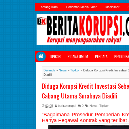
Tantang Kami
Pedoman Media Siber
Disclaimer
S
TIPIKOR
PIDANA UMUM
PERDATA
PENDIDIK
Beranda
»
News
»
Tipikor
»
Diduga Korupsi Kredit Investas
Diadili
Diduga Korupsi Kredit Investasi Seb
Cabang Utama Surabaya Diadili
02.05
beritakorupsi
0
News
,
Tipikor
“Bagaimana Prosedur Pemberian Kre
Hanya Pegawai Kontrak yang terlibat 