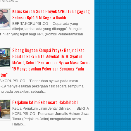
mengaku ...
Kasus Korupsi Suap Proyek APBD Tulungagung
Sebesar Rp14.4 M Segera Diadili
BERITA KORUPSI .CO – ‘Cepat ada yang
dikejar, lambat ada yang ditunggu’. Mungkin
t inilah yang tepat bagi KPK (Komisi Pemberantasan
Sidang Dugaan Korupsi Proyek Banjir di Kab.
Pacitan Rp875 Juta: Advokat Dr. H. Syaiful
Ma'arif, Sebut "Pertaruhan Nyawa Masa Covid-
19 Menyelesaikan Pekerjaan Berujung Pada
itan"
A KORUPSI .CO – "Pertaruhan nyawa pada masa
19 menyelesaikan pekerjaan fisik secara sempurna
ng pada pesakitan, sebuah...
Perjakum Jatim Gelar Acara Halalbihalal
Ketua Perjakum Jatim Jentar Sitinjak BERITA
KORUPSI .CO - Persatuan Jurnalis Hukum Jawa
Timur (Perjakum Jatim) mengadakan acara
Halalb...