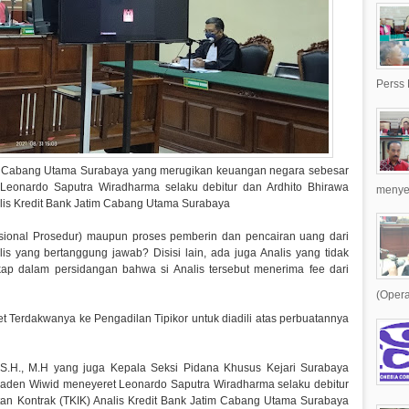
Perss 
atim Cabang Utama Surabaya yang merugikan keuangan negara sebesar
h Leonardo Saputra Wiradharma selaku debitur dan Ardhito Bhirawa
menyer
nalis Kredit Bank Jatim Cabang Utama Surabaya
ional Prosedur) maupun proses pemberin dan pencairan uang dari
is yang bertanggung jawab? Disisi lain, ada juga Analis yang tidak
gkap dalam persidangan bahwa si Analis tersebut menerima fee dari
(Opera
 Terdakwanya ke Pengadilan Tipikor untuk diadili atas perbuatannya
a,S.H., M.H yang juga Kepala Seksi Pidana Khusus Kejari Surabaya
den Wiwid meneyeret Leonardo Saputra Wiradharma selaku debitur
atan Kontrak (TKIK) Analis Kredit Bank Jatim Cabang Utama Surabaya