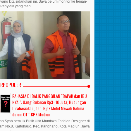
yang kita sidangkan ini. Saya belum monitor ke teman-
Penyidik yang men...
ERPOPULER
RAHASIA DI BALIK PANGGILAN "BAPAK dan IBU
NYAI": Uang Bulanan Rp3–10 Juta, Hubungan
Dirahasiakan, dan Jejak Mobil Mewah Rahma
dalam OTT KPK Madiun
lfah Syah pemilik Butik Ulfa Mumtaza Fashion Designer di
ram No.8, Kartoharjo, Kec. Kartoharjo, Kota Madiun, Jawa