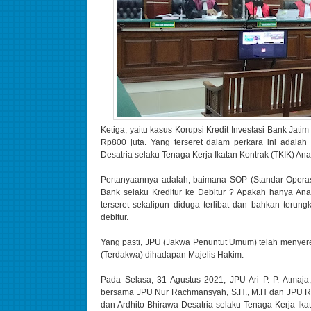
Ketiga, yaitu kasus Korupsi Kredit Investasi Bank J
Rp800 juta. Yang terseret dalam perkara ini adala
Desatria selaku Tenaga Kerja Ikatan Kontrak (TKIK) A
Pertanyaannya adalah, baimana SOP (Standar Operas
Bank selaku Kreditur ke Debitur ? Apakah hanya Anal
terseret sekalipun diduga terlibat dan bahkan terun
debitur.
Yang pasti, JPU (Jakwa Penuntut Umum) telah menyeret
(Terdakwa) dihadapan Majelis Hakim.
Pada Selasa, 31 Agustus 2021, JPU Ari P. P. Atmaj
bersama JPU Nur Rachmansyah, S.H., M.H dan JPU Ra
dan Ardhito Bhirawa Desatria selaku Tenaga Kerja Ik