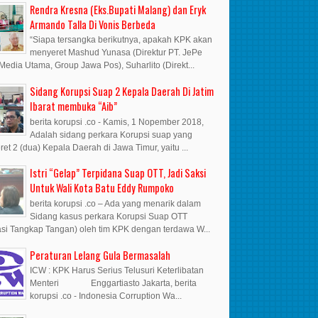
Rendra Kresna (Eks.Bupati Malang) dan Eryk
Armando Talla Di Vonis Berbeda
“Siapa tersangka berikutnya, apakah KPK akan
menyeret Mashud Yunasa (Direktur PT. JePe
Media Utama, Group Jawa Pos), Suharlito (Direkt...
Sidang Korupsi Suap 2 Kepala Daerah Di Jatim
Ibarat membuka “Aib”
berita korupsi .co - Kamis, 1 Nopember 2018,
Adalah sidang perkara Korupsi suap yang
et 2 (dua) Kepala Daerah di Jawa Timur, yaitu ...
Istri “Gelap” Terpidana Suap OTT, Jadi Saksi
Untuk Wali Kota Batu Eddy Rumpoko
berita korupsi .co – Ada yang menarik dalam
Sidang kasus perkara Korupsi Suap OTT
si Tangkap Tangan) oleh tim KPK dengan terdawa W...
Peraturan Lelang Gula Bermasalah
ICW : KPK Harus Serius Telusuri Keterlibatan
Menteri Enggartiasto Jakarta, berita
korupsi .co - Indonesia Corruption Wa...