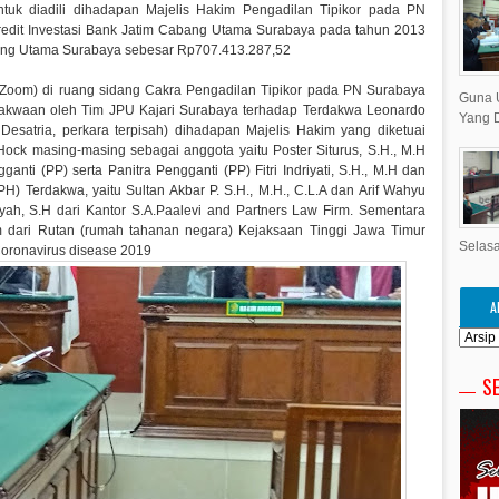
ntuk diadili dihadapan Majelis Hakim Pengadilan Tipikor pada PN
redit Investasi Bank Jatim Cabang Utama Surabaya pada tahun 2013
ang Utama Surabaya sebesar Rp707.413.287,52
(Zoom) di ruang sidang Cakra Pengadilan Tipikor pada PN Surabaya
Guna 
dakwaan oleh Tim JPU Kajari Surabaya terhadap Terdakwa Leonardo
Yang D
esatria, perkara terpisah) dihadapan Majelis Hakim yang diketuai
ock masing-masing sebagai anggota yaitu Poster Siturus, S.H., M.H
nti (PP) serta Panitra Pengganti (PP) Fitri Indriyati, S.H., M.H dan
) Terdakwa, yaitu Sultan Akbar P. S.H., M.H., C.L.A dan Arif Wahyu
syah, S.H dari Kantor S.A.Paalevi and Partners Law Firm. Sementara
 dari Rutan (rumah tahanan negara) Kejaksaan Tinggi Jawa Timur
Selasa
oronavirus disease 2019
A
S