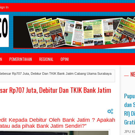
ign In
AN
PEMERINTAHAN
REGIONAL
OPINI
N
i Sebesar Rp707 Juta, Debitur Dan TKIK Bank Jatim Cabang Utama Surabaya
esar Rp707 Juta, Debitur Dan TKIK Bank Jatim
Pupu
dan 
RI) D
dit Kepada Debitur Oleh Bank Jatim ? Apakah
Grat
atau ada pihak Bank Jatim Sendiri?”
JPU KP