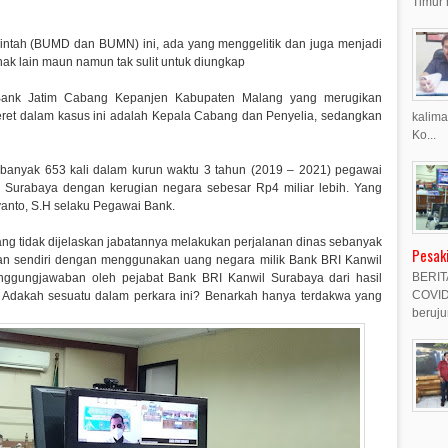
Timur 
merintah (BUMD dan BUMN) ini, ada yang menggelitik dan juga menjadi
ihak lain maun namun tak sulit untuk diungkap
if Bank Jatim Cabang Kepanjen Kabupaten Malang yang merugikan
eret dalam kasus ini adalah Kepala Cabang dan Penyelia, sedangkan
kalima
Ko...
ebanyak 653 kali dalam kurun waktu 3 tahun (2019 – 2021) pegawai
) Surabaya dengan kerugian negara sebesar Rp4 miliar lebih. Yang
ovanto, S.H selaku Pegawai Bank.
ng tidak dijelaskan jabatannya melakukan perjalanan dinas sebanyak
Pesak
lan sendiri dengan menggunakan uang negara milik Bank BRI Kanwil
BERIT
nggungjawaban oleh pejabat Bank BRI Kanwil Surabaya dari hasil
COVID-
H. Adakah sesuatu dalam perkara ini? Benarkah hanya terdakwa yang
beruju