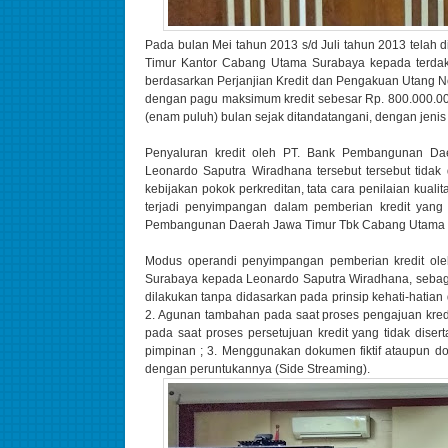
Pada bulan Mei tahun 2013 s/d Juli tahun 2013 telah
Timur Kantor Cabang Utama Surabaya kepada terdakw
berdasarkan Perjanjian Kredit dan Pengakuan Utang N
dengan pagu maksimum kredit sebesar Rp. 800.000.000,
(enam puluh) bulan sejak ditandatangani, dengan jenis
Penyaluran kredit oleh PT. Bank Pembangunan D
Leonardo Saputra Wiradhana tersebut tersebut tidak
kebijakan pokok perkreditan, tata cara penilaian kualit
terjadi penyimpangan dalam pemberian kredit yang 
Pembangunan Daerah Jawa Timur Tbk Cabang Utama Su
Modus operandi penyimpangan pemberian kredit o
Surabaya kepada Leonardo Saputra Wiradhana, sebagaim
dilakukan tanpa didasarkan pada prinsip kehati-hatian d
2. Agunan tambahan pada saat proses pengajuan kred
pada saat proses persetujuan kredit yang tidak diser
pimpinan ; 3. Menggunakan dokumen fiktif ataupun do
dengan peruntukannya (Side Streaming).