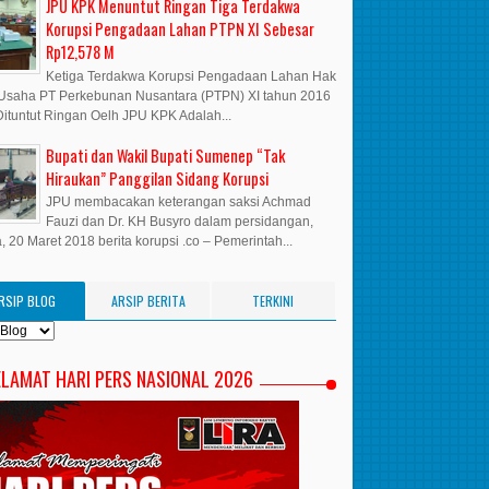
JPU KPK Menuntut Ringan Tiga Terdakwa
Korupsi Pengadaan Lahan PTPN XI Sebesar
Rp12,578 M
Ketiga Terdakwa Korupsi Pengadaan Lahan Hak
Usaha PT Perkebunan Nusantara (PTPN) XI tahun 2016
ituntut Ringan Oelh JPU KPK Adalah...
Bupati dan Wakil Bupati Sumenep “Tak
Hiraukan” Panggilan Sidang Korupsi
JPU membacakan keterangan saksi Achmad
Fauzi dan Dr. KH Busyro dalam persidangan,
, 20 Maret 2018 berita korupsi .co – Pemerintah...
RSIP BLOG
ARSIP BERITA
TERKINI
ELAMAT HARI PERS NASIONAL 2026