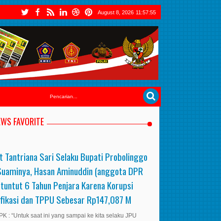
August 8, 2026
11:57:57
EWS FAVORITE
t Tantriana Sari Selaku Bupati Probolinggo
Suaminya, Hasan Aminuddin (anggota DPR
ituntut 6 Tahun Penjara Karena Korupsi
ifikasi dan TPPU Sebesar Rp147,087 M
K : “Untuk saat ini yang sampai ke kita selaku JPU