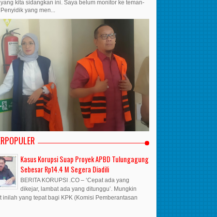
yang kita sidangkan ini. Saya belum monitor ke teman-
Penyidik yang men...
ERPOPULER
Kasus Korupsi Suap Proyek APBD Tulungagung
Sebesar Rp14.4 M Segera Diadili
BERITA KORUPSI .CO – ‘Cepat ada yang
dikejar, lambat ada yang ditunggu’. Mungkin
t inilah yang tepat bagi KPK (Komisi Pemberantasan