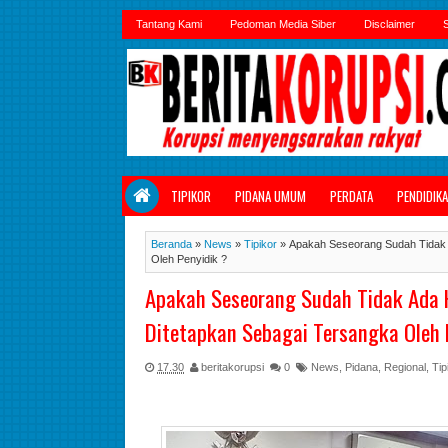
Tantang Kami
Pedoman Media Siber
Disclaimer
S
TIPIKOR
PIDANA UMUM
PERDATA
PENDIDIK
Beranda
»
News
»
Tipikor
»
Apakah Seseorang Sudah Tidak 
Oleh Penyidik ?
Apakah Seseorang Sudah Tidak Ada 
Ditetapkan Sebagai Tersangka Oleh 
17.30
beritakorupsi
0
News
,
Pidana
,
Regional
,
Tip