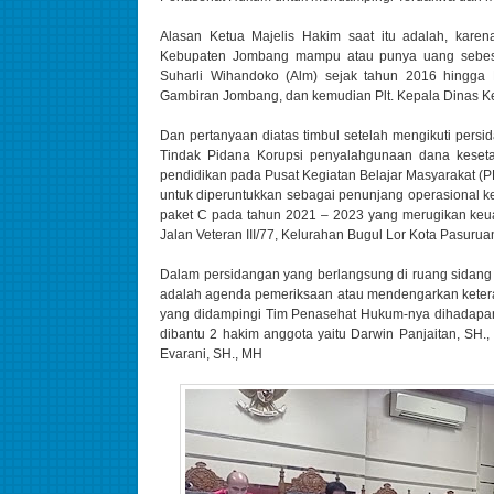
Alasan Ketua Majelis Hakim saat itu adalah, karen
Kebupaten Jombang mampu atau punya uang sebesa
Suharli Wihandoko (Alm) sejak tahun 2016 hingga
Gambiran Jombang, dan kemudian Plt. Kepala Dinas 
Dan pertanyaan diatas timbul setelah mengikuti pers
Tindak Pidana Korupsi penyalahgunaan dana keset
pendidikan pada Pusat Kegiatan Belajar Masyarakat (
untuk diperuntukkan sebagai penunjang operasional keg
paket C pada tahun 2021 – 2023 yang merugikan keu
Jalan Veteran III/77, Kelurahan Bugul Lor Kota Pasur
Dalam persidangan yang berlangsung di ruang sidang
adalah agenda pemeriksaan atau mendengarkan keter
yang didampingi Tim Penasehat Hukum-nya dihadapan
dibantu 2 hakim anggota yaitu Darwin Panjaitan, SH.
Evarani, SH., MH