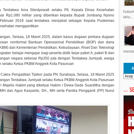
a Terdakwa Inna Silestyowati selaku Plt. Kepala Dinas Kesehatan
hukuma
r Rp1.080 milliar yang diberikan kepada Bupati Jombang Nyono
tahu...
 Februari 2018 saat terdakwa menjabat sebagai Kepala Puskemas
Kesehatan menggantikan
idangan, Selasa, 18 Maret 2025, dalam kasus dugaan perkara dugaan
araan nonformal Bantuan Operasional Pendidikan (BOP) dan dana
PKBM) dari Kementerian Pendidikan, Kebudayaan, Riset Dan Teknologi
menda
iatan belajar mengajar bagi peserta didik kejar paket A, paket B dan
angan negara sebesar Rp350 juta dengan Terdakwa Jumiyati, warga
uan selaku Ketua PKBM Anggrek Kota Pasuruan
A
 Cakra Pengadilan Tipikor pada PN Surabaya, Selasa, 18 Maret 2025
angan Terdakwa Jumiyati selaku Ketua PKBM Anggrek Kota Pasuruan
 Majelis Hakim yang diketuai Hakim I Dewa Gede Suarditha dengan
S
, MH dan Agus Kasyanto, SH., MH serta Panitra Pengganti (PP) Nurul