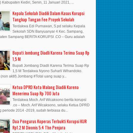
i) Kabupaten Kediri, Senin, 11 Januari 2021, ...
Kepala Sekolah Diadili Dalam Kasus Korupsi
Tangkap Tangan Fee Proyek Sekolah
Terdakwa Edi Purnawan, S.pd selaku Kepala
Sekolah SDN Banyuanyar 4 Kec. Sampang,
aten Sampang BERITA KORUPSI .CO – Guru adalah
Bupati Jombang Diadli Karena Terima Suap Rp
1,5 M
Bupati Jombang Diadli Karena Terima Suap Rp
1,5 M Terdakwa Nyono Suharli Wihandoko.
 (non aktif) Jombang #Total uang suap y...
Ketua DPRD Kota Malang Diadili Karena
Menerima Suap Rp 700 Juta
Terdakwa Moch. Arif Wicaksono berita korupsi
.co – Moch. Arif Wicaksono, selaku Ketua DPRD
 periode 2014 -2019, sudah terbiasa du...
Dua Pengurus Koperas Terbukti Korupsi KUR
Rp1.2 M Divonis 5.4 Thn Penjara