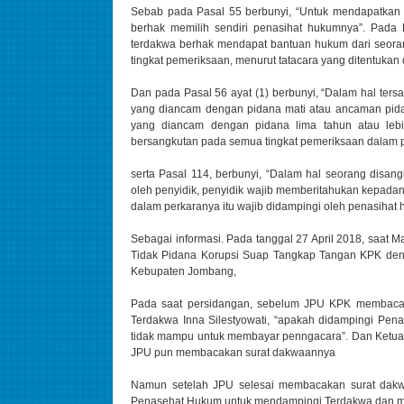
Sebab pada Pasal 55 berbunyi, “Untuk mendapatkan 
berhak memilih sendiri penasihat hukumnya”. Pada 
terdakwa berhak mendapat bantuan hukum dari seora
tingkat pemeriksaan, menurut tatacara yang ditentukan
Dan pada Pasal 56 ayat (1) berbunyi, “Dalam hal ter
yang diancam dengan pidana mati atau ancaman pida
yang diancam dengan pidana lima tahun atau lebi
bersangkutan pada semua tingkat pemeriksaan dalam p
serta Pasal 114, berbunyi, “Dalam hal seorang disa
oleh penyidik, penyidik wajib memberitahukan kepad
dalam perkaranya itu wajib didampingi oleh penasiha
Sebagai informasi. Pada tanggal 27 April 2018, saat 
Tidak Pidana Korupsi Suap Tangkap Tangan KPK deng
Kebupaten Jombang,
Pada saat persidangan, sebelum JPU KPK membacak
Terdakwa Inna Silestyowati, “apakah didampingi Pena
tidak mampu untuk membayar penngacara”. Dan Ketua
JPU pun membacakan surat dakwaannya
Namun setelah JPU selesai membacakan surat dakw
Penasehat Hukum untuk mendampingi Terdakwa dan me