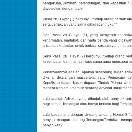
pengakuan, jaminan, perlindungan, dan kepastian h
diwujudkan dengan baik.
Pasal 28 D Ayat (1) berbunyi, “Setiap orang berhak a
serta perlakuan yang sama dihadapan hukum“.
Dan Pasal 28 G ayat (1), yang menyebutkan bahwa, 
kehormatan, martabat, dan harta benda yang dibawah
ancaman ketakutan untuk berbuat sesuatu yang merupa
Serta Pasal 28 H ayat (2) berbunyi, “Setiap orang
kesempatan dan manfaat yang sama guna mencapai pe
Pertanyaannya adalah, apakah seseorang sudah tidak
dikenal dikalangan masyarakat yaitu Pengacara be
Kepolisian dalam kasus dugaan Tindak Pidana Umum
menentukan atau memilih seorang Advokat untuk mend
Lalu apakah Advokat yang ditunjuk oleh penyidik u
bagi semua Tersangka atau hanya berlaku bagi Tersa
Lalu bagaimana dengan Undang-Undang Nomor 8 Ta
penyidk maupun seorang Tersangka/Terdakwa mempe
penyidikan?