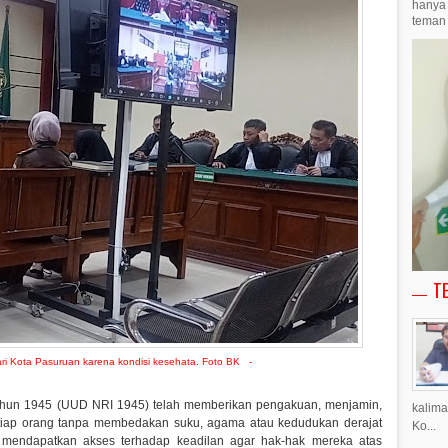
hanya 
teman 
T
jari Kota Pasuruan karena kondisi kesehata. Foto BK -
hun 1945 (UUD NRI 1945) telah memberikan pengakuan, menjamin,
kalima
etiap orang tanpa membedakan suku, agama atau kedudukan derajat
Ko...
 mendapatkan akses terhadap keadilan agar hak-hak mereka atas