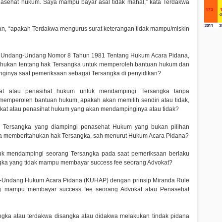
penasehat hukum. Saya mampu bayar asal tidak mahal,” kata Terdakwa
n, “apakah Terdakwa mengurus surat keterangan tidak mampu/miskin
5 Undang-Undang Nomor 8 Tahun 1981 Tentang Hukum Acara Pidana,
tahukan tentang hak Tersangka untuk memperoleh bantuan hukum dan
ginya saat pemeriksaan sebagai Tersangka di penyidikan?
at atau penasihat hukum untuk mendampingi Tersangka tanpa
memperoleh bantuan hukum, apakah akan memilih sendiri atau tidak,
at atau penasihat hukum yang akan mendampinginya atau tidak?
n Tersangka yang diampingi penasehat Hukum yang bukan pilihan
anpa memberitahukan hak Tersangka, sah menurut Hukum Acara Pidana?
ntuk mendampingi seorang Tersangka pada saat pemeriksaan berlaku
ngka yang tidak mampu membayar success fee seorang Advokat?
ng-Undang Hukum Acara Pidana (KUHAP) dengan prinsip Miranda Rule
ang mampu membayar success fee seorang Advokat atau Penasehat
angka atau terdakwa disangka atau didakwa melakukan tindak pidana