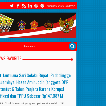
August 6, 2026
23:34:43
EWS FAVORITE
t Tantriana Sari Selaku Bupati Probolinggo
Suaminya, Hasan Aminuddin (anggota DPR
ituntut 6 Tahun Penjara Karena Korupsi
ifikasi dan TPPU Sebesar Rp147,087 M
K : “Untuk saat ini yang sampai ke kita selaku JPU