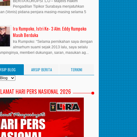
BERITA KORUPSI .CO – Majelis Hakim
Pengadilan Tipikor Surabaya menjatuhkan
n (Vonis) pidana penjara masing-masing selama 5
Ira Rumpoko, Istri Ke- 3 Alm. Eddy Rumpoko
Masih Berduka
Ira Rumpoko: “Selama pernikahan saya dengan
almarhum suami sejak 2013 lalu, saya selalu
mpinginya, memberi dukungan, saran, masukan ag...
RSIP BLOG
ARSIP BERITA
TERKINI
ELAMAT HARI PERS NASIONAL 2026