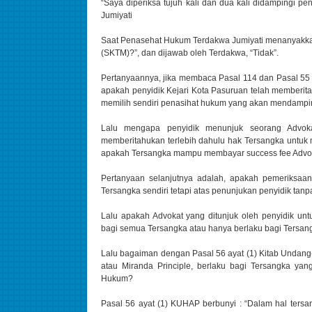
“Saya diperiksa tujuh kali dan dua kali didampingi 
Jumiyati
Saat Penasehat Hukum Terdakwa Jumiyati menanyakka
(SKTM)?”, dan dijawab oleh Terdakwa, “Tidak”.
Pertanyaannya, jika membaca Pasal 114 dan Pasal 5
apakah penyidik Kejari Kota Pasuruan telah memberi
memilih sendiri penasihat hukum yang akan mendampin
Lalu mengapa penyidik menunjuk seorang Advok
memberitahukan terlebih dahulu hak Tersangka untuk 
apakah Tersangka mampu membayar success fee Advok
Pertanyaan selanjutnya adalah, apakah pemeriksaa
Tersangka sendiri tetapi atas penunjukan penyidik t
Lalu apakah Advokat yang ditunjuk oleh penyidik u
bagi semua Tersangka atau hanya berlaku bagi Tersa
Lalu bagaiman dengan Pasal 56 ayat (1) Kitab Unda
atau Miranda Principle, berlaku bagi Tersangka y
Hukum?
Pasal 56 ayat (1) KUHAP berbunyi : “Dalam hal ters