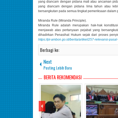
yang diancam dengan pidana mati atau ancaman pida
yang diancam dengan pidana lima tahun atau lebi
bersangkutan pada semua tingkat pemeriksaan dalam p
Miranda Rule (Miranda Principle).
Miranda Rule adalah merupakan hak-hak konstitusio
menjawab atas pertanyaan pejabat yang bersangkut
dihadirkan Penasihat Hukum sejak dari proses penyi
https://pt-ambon.go.id/berita/artikel/257-relevansi-pa
Berbagi ke:
Next
Posting Lebih Baru
BERITA REKOMENDASI