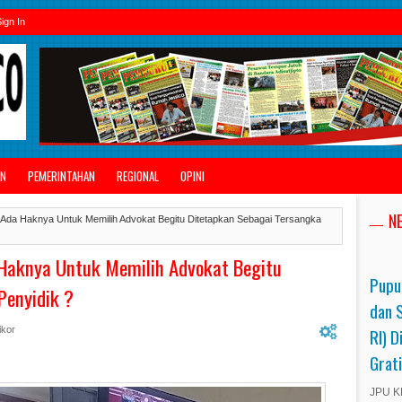
ign In
AN
PEMERINTAHAN
REGIONAL
OPINI
N
Ada Haknya Untuk Memilih Advokat Begitu Ditetapkan Sebagai Tersangka
Haknya Untuk Memilih Advokat Begitu
Pupu
Penyidik ?
dan 
RI) D
ikor
Grat
JPU KP