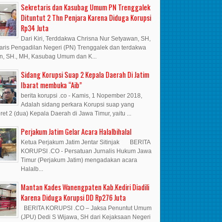
Sekretaris dan Kasubag Umum PN Trenggalek
Dituntut 2 Thn Penjara Karena Diduga Korupsi
Rp34 Juta
Dari Kiri, Terddakwa Chrisna Nur Setyawan, SH,
aris Pengadilan Negeri (PN) Trenggalek dan terdakwa
n, SH., MH, Kasubag Umum dan K...
Sidang Korupsi Suap 2 Kepala Daerah Di Jatim
Ibarat membuka “Aib”
berita korupsi .co - Kamis, 1 Nopember 2018,
Adalah sidang perkara Korupsi suap yang
et 2 (dua) Kepala Daerah di Jawa Timur, yaitu ...
Perjakum Jatim Gelar Acara Halalbihalal
Ketua Perjakum Jatim Jentar Sitinjak BERITA
KORUPSI .CO - Persatuan Jurnalis Hukum Jawa
Timur (Perjakum Jatim) mengadakan acara
Halalb...
Mantan Kades Wanengpaten Kab.Kediri Diadili
Karena Diduga Korupsi DD Rp276 Juta
BERITA KORUPSI .CO – Jaksa Penuntut Umum
(JPU) Dedi S Wijawa, SH dari Kejaksaan Negeri