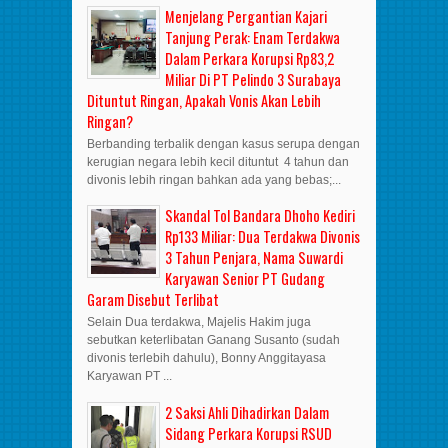
Menjelang Pergantian Kajari
Tanjung Perak: Enam Terdakwa
Dalam Perkara Korupsi Rp83,2
Miliar Di PT Pelindo 3 Surabaya
Dituntut Ringan, Apakah Vonis Akan Lebih
Ringan?
Berbanding terbalik dengan kasus serupa dengan
kerugian negara lebih kecil dituntut 4 tahun dan
divonis lebih ringan bahkan ada yang bebas;...
Skandal Tol Bandara Dhoho Kediri
Rp133 Miliar: Dua Terdakwa Divonis
3 Tahun Penjara, Nama Suwardi
Karyawan Senior PT Gudang
Garam Disebut Terlibat
Selain Dua terdakwa, Majelis Hakim juga
sebutkan keterlibatan Ganang Susanto (sudah
divonis terlebih dahulu), Bonny Anggitayasa
Karyawan PT ...
2 Saksi Ahli Dihadirkan Dalam
Sidang Perkara Korupsi RSUD