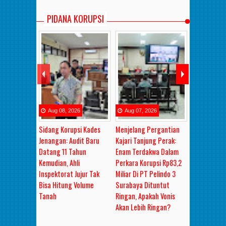
PIDANA KORUPSI
Aug
08
,
2026
Aug
07
,
2026
Aug
06
,
2
Sidang Korupsi Kades
Menjelang Pergantian
RAHASIA DI
Jenangan: Audit Baru
Kajari Tanjung Perak:
PANGGILAN 
Datang 11 Tahun
Enam Terdakwa Dalam
IBU NYAI": 
Kemudian, Ahli
Perkara Korupsi Rp83,2
Rp3–10 Jut
Inspektorat Jujur Tak
Miliar Di PT Pelindo 3
Dirahasiaka
Bisa Hitung Volume
Surabaya Dituntut
Mobil Mewa
Tanah
Ringan, Apakah Vonis
dalam OTT 
Akan Lebih Ringan?