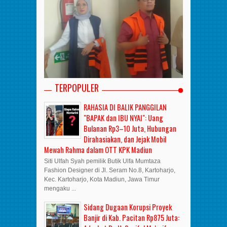
TERPOPULER
RAHASIA DI BALIK PANGGILAN
"BAPAK dan IBU NYAI": Uang
Bulanan Rp3–10 Juta, Hubungan
Dirahasiakan, dan Jejak Mobil
Mewah Rahma dalam OTT KPK Madiun
Siti Ulfah Syah pemilik Butik Ulfa Mumtaza
Fashion Designer di Jl. Seram No.8, Kartoharjo,
Kec. Kartoharjo, Kota Madiun, Jawa Timur
mengaku ...
Sidang Dugaan Korupsi Proyek
Banjir di Kab. Pacitan Rp875 Juta: