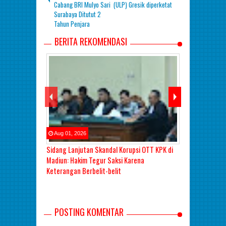
Cabang BRI Mulyo Sari
(ULP) Gresik diperketat
Surabaya Ditutut 2
Tahun Penjara
BERITA REKOMENDASI
Aug
01
,
2026
Aug
01
,
2026
Sidang Lanjutan Skandal Korupsi OTT KPK di
Sidang Korups
Madiun: Hakim Tegur Saksi Karena
Saksi Berbeli
Keterangan Berbelit-belit
Pilih
POSTING KOMENTAR