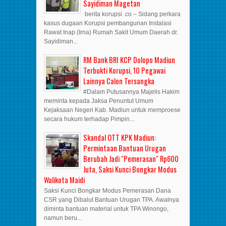
Sayidiman Magetan
berita korupsi .co – Sidang perkara
kasus dugaan Korupsi pembangunan Instalasi
Rawat Inap (Irna) Rumah Sakit Umum Daerah dr.
Sayidiman...
RM Bank BRI KCP Dolopo Madiun
Terbukti Korupsi, 10 Pegawai
Lainnya Calon Tersangka
#Dalam Putusannya Majelis Hakim
meminta kepada Jaksa Penuntut Umum
Kejaksaan Negeri Kab. Madiun untuk memproese
secara hukum terhadap Pimpin...
Skandal OTT KPK Madiun:
Permintaan Bantuan Urugan
Berubah Jadi "Pemerasan" Rp600
Juta, Saksi Kunci Bongkar Modus
Walikota Maidi
Saksi Kunci Bongkar Modus Pemerasan Dana
CSR yang Dibalut Bantuan Urugan TPA. Awalnya
diminta bantuan material untuk TPA Winongo,
namun beru...