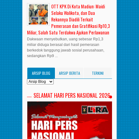
OTT KPK Di Kota Madiun: Maidi
Selaku Walikota, dan Dua
Rekannya Diadili Terkait
Pemerasan dan Gratifikasi Rp10,3
Miliar, Salah Satu Terdakwa Ajukan Perlawanan
Dakwaan menyebutkan, uang sebesar Rp1,3
miliar diduga berasal dari hasil pemerasan
berkedok tanggung jawab sosial perusahaan,
sedangkan Rp9 ...
ARSIP BLOG
ARSIP BERITA
TERKINI
SELAMAT HARI PERS NASIONAL 2026