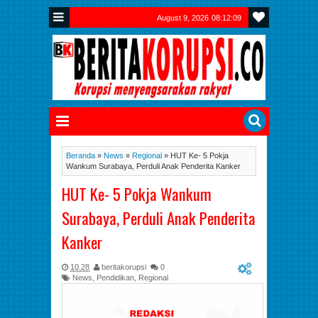
August 9, 2026
08:12:10
Beranda
»
News
»
Regional
»
HUT Ke- 5 Pokja
Wankum Surabaya, Perduli Anak Penderita Kanker
HUT Ke- 5 Pokja Wankum
Surabaya, Perduli Anak Penderita
Kanker
10.28
beritakorupsi
0
News
,
Pendidikan
,
Regional