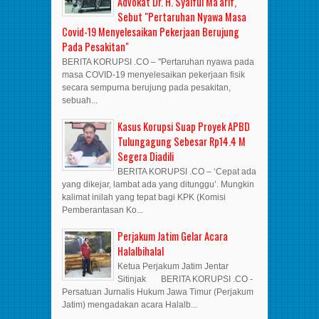
Advokat Dr. H. Syaiful Ma'arif,
Sebut "Pertaruhan Nyawa Masa
Covid-19 Menyelesaikan Pekerjaan Berujung
Pada Pesakitan"
BERITA KORUPSI .CO – "Pertaruhan nyawa pada
masa COVID-19 menyelesaikan pekerjaan fisik
secara sempurna berujung pada pesakitan,
sebuah...
Kasus Korupsi Suap Proyek APBD
Tulungagung Sebesar Rp14.4 M
Segera Diadili
BERITA KORUPSI .CO – ‘Cepat ada
yang dikejar, lambat ada yang ditunggu’. Mungkin
kalimat inilah yang tepat bagi KPK (Komisi
Pemberantasan Ko...
Perjakum Jatim Gelar Acara
Halalbihalal
Ketua Perjakum Jatim Jentar
Sitinjak BERITA KORUPSI .CO -
Persatuan Jurnalis Hukum Jawa Timur (Perjakum
Jatim) mengadakan acara Halalb...