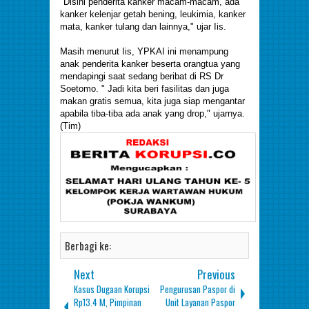
"Disini penderita kanker macam-macam, ada
kanker kelenjar getah bening, leukimia, kanker
mata, kanker tulang dan lainnya," ujar Iis.
Masih menurut Iis, YPKAI ini menampung
anak penderita kanker beserta orangtua yang
mendapingi saat sedang beribat di RS Dr
Soetomo. " Jadi kita beri fasilitas dan juga
makan gratis semua, kita juga siap mengantar
apabila tiba-tiba ada anak yang drop," ujarnya.
(Tim)
Berbagi ke:
Next
Previous
Kasus Dugaan Korupsi
Pengurusan Paspor di
Rp13.4 M, Pimpinan
Unit Layanan Paspor