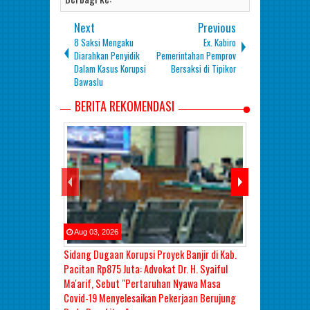
Next
Previous
8 Saksi Mengaku
Ex. Kabiro
Diarahkan Penyidik
Pemerintahan Pemprov
Dalam Kasus Korupsi
Bersaksi di Tipikor
Bawaslu
BERITA REKOMENDASI
Aug
03
,
2026
Aug
01
,
2026
Sidang Dugaan Korupsi Proyek Banjir di Kab.
Sidang Korups
Pacitan Rp875 Juta: Advokat Dr. H. Syaiful
Saksi Berbeli
Ma'arif, Sebut "Pertaruhan Nyawa Masa
Pilih
Covid-19 Menyelesaikan Pekerjaan Berujung