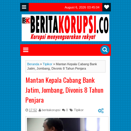
August 6, 2026
03:45:05
Beranda
»
Tipikor
»
Mantan Kepala Cabang Bank
Jatim, Jombang, Divonis 8 Tahun Penjara
Mantan Kepala Cabang Bank
Jatim, Jombang, Divonis 8 Tahun
Penjara
17.52
beritakorupsi
0
Tipikor