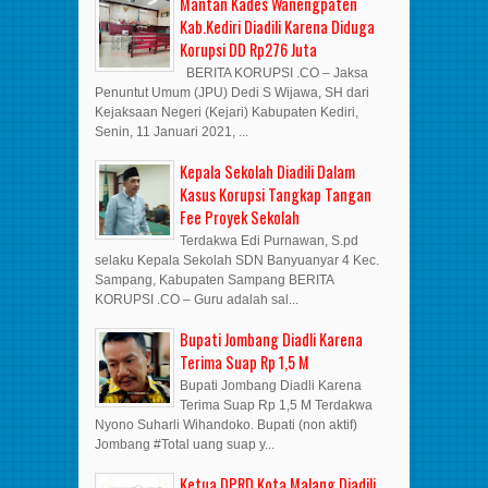
Mantan Kades Wanengpaten
Kab.Kediri Diadili Karena Diduga
Korupsi DD Rp276 Juta
BERITA KORUPSI .CO – Jaksa
Penuntut Umum (JPU) Dedi S Wijawa, SH dari
Kejaksaan Negeri (Kejari) Kabupaten Kediri,
Senin, 11 Januari 2021, ...
Kepala Sekolah Diadili Dalam
Kasus Korupsi Tangkap Tangan
Fee Proyek Sekolah
Terdakwa Edi Purnawan, S.pd
selaku Kepala Sekolah SDN Banyuanyar 4 Kec.
Sampang, Kabupaten Sampang BERITA
KORUPSI .CO – Guru adalah sal...
Bupati Jombang Diadli Karena
Terima Suap Rp 1,5 M
Bupati Jombang Diadli Karena
Terima Suap Rp 1,5 M Terdakwa
Nyono Suharli Wihandoko. Bupati (non aktif)
Jombang #Total uang suap y...
Ketua DPRD Kota Malang Diadili