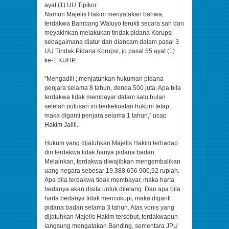
ayat (1) UU Tipikor.
Namun Majelis Hakim menyatakan bahwa,
terdakwa Bambang Waluyo terukti secara sah dan
meyakinkan melakukan tindak pidana Korupsi
sebagaimana diatur dan diancam dalam pasal 3
UU Tindak Pidana Korupsi, jo pasal 55 ayat (1)
ke-1 KUHP.
“Mengadili ; menjatuhkan hukuman pidana
penjara selama 8 tahun, denda 500 juta. Apa bila
terdakwa tidak membayar dalam satu bulan
setelah putusan ini berkekuatan hukum tetap,
maka diganti penjara selama 1 tahun,” ucap
Hakim Jalili.
Hukum yang dijatuhkan Majelis Hakim terhadap
diri terdakwa tidak hanya pidana badan.
Melainkan, terdakwa diwajibkan mengembalikan
uang negara sebesar 19.388.656 900,92 rupiah.
Apa bila terdakwa tidak membayar, maka harta
bedanya akan disita untuk dilelang. Dan apa bila
harta bedanya tidak mencukupi, maka diganti
pidana badan selama 3 tahun. Atas vonis yang
dijatuhkan Majelis Hakim tersebut, terdakwapun
langsung mengatakan Banding, sementara JPU