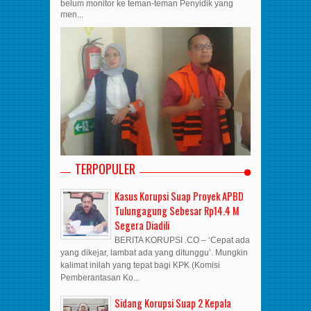
belum monitor ke teman-teman Penyidik yang
men...
TERPOPULER
Kasus Korupsi Suap Proyek APBD
Tulungagung Sebesar Rp14.4 M
Segera Diadili
BERITA KORUPSI .CO – ‘Cepat ada
yang dikejar, lambat ada yang ditunggu’. Mungkin
kalimat inilah yang tepat bagi KPK (Komisi
Pemberantasan Ko...
Sidang Korupsi Suap 2 Kepala