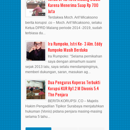
Karena Menerima Suap Rp 700
Juta
Terdakwa Moch. Arif Wicaksono
berita korupsi .co – Moch. Arif Wicaksono, selaku
Ketua DPRD Malang periode 2014 -2019, sudah
terbiasa du...
Ira Rumpoko, Istri Ke- 3 Alm. Eddy
Rumpoko Masih Berduka
Ira Rumpoko: “Selama pernikahan
saya dengan almarhum suami
sejak 2013 lalu, saya selalu mendampinginya,
memberi dukungan, saran, masukan ag...
Dua Pengurus Koperas Terbukti
Korupsi KUR Rp1.2 M Divonis 5.4
Thn Penjara
BERITA KORUPSI .CO – Majelis
Hakim Pengadilan Tipikor Surabaya menjatuhkan
hukuman (Vonis) pidana penjara masing-masing
selama 5 tahu...