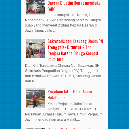
Daerah Di Jatim Ibarat membuka
“Aib”
berita korupsi .co - Kamis, 1
Nopember 2018, Adalah sidang perkara Korupsi
suap yang menyeret 2 (dua) Kepala Daerah di
Jawa Timur, yaitu ...
Sekretaris dan Kasubag Umum PN
Trenggalek Dituntut 2 Thn
Penjara Karena Diduga Korupsi
Rp34 Juta
Dari Kiri, Terddakwa Chrisna Nur Setyawan, SH,
Sekretaris Pengadilan Negeri (PN) Trenggalek
dan terdakwa Riawan, SH., MH, Kasubag Umum
dan K...
Perjakum Jatim Gelar Acara
Halalbihalal
Ketua Perjakum Jatim Jentar
Sitinjak BERITA KORUPSI .CO -
Persatuan Jurnalis Hukum Jawa Timur (Perjakum
Jatim) mengadakan acara Halalb...