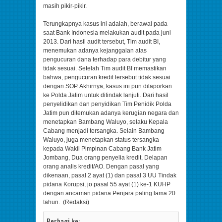
masih pikir-pikir.
Terungkapnya kasus ini adalah, berawal pada
saat Bank Indonesia melakukan audit pada juni
2013. Dari hasil audit tersebut, Tim audit BI,
menemukan adanya kejanggalan atas
pengucuran dana terhadap para debitur yang
tidak sesuai. Setelah Tim audit BI memastikan
bahwa, pengucuran kredit tersebut tidak sesuai
dengan SOP. Akhirnya, kasus ini pun dilaporkan
ke Polda Jatim untuk ditindak lanjuti. Dari hasil
penyelidikan dan penyidikan Tim Penidik Polda
Jatim pun ditemukan adanya kerugian negara dan
menetapkan Bambang Waluyo, selaku Kepala
Cabang menjadi tersangka. Selain Bambang
Waluyo, juga menetapkan status tersangka
kepada Wakil Pimpinan Cabang Bank Jatim
Jombang, Dua orang penyelia kredit, Delapan
orang analis kredit/AO. Dengan pasal yang
dikenaan, pasal 2 ayat (1) dan pasal 3 UU Tindak
pidana Korupsi, jo pasal 55 ayat (1) ke-1 KUHP
dengan ancaman pidana Penjara paling lama 20
tahun. (Redaksi)
Berbagi ke: