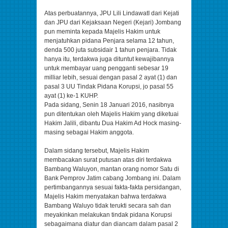
Atas perbuatannya, JPU Lili LindawatI dari Kejati
dan JPU dari Kejaksaan Negeri (Kejari) Jombang
pun meminta kepada Majelis Hakim untuk
menjatuhkan pidana Penjara selama 12 tahun,
denda 500 juta subsidair 1 tahun penjara. Tidak
hanya itu, terdakwa juga dituntut kewajibannya
untuk membayar uang pengganti sebesar 19
milliar lebih, sesuai dengan pasal 2 ayat (1) dan
pasal 3 UU Tindak Pidana Korupsi, jo pasal 55
ayat (1) ke-1 KUHP.
Pada sidang, Senin 18 Januari 2016, nasibnya
pun ditentukan oleh Majelis Hakim yang diketuai
Hakim Jalili, dibantu Dua Hakim Ad Hock masing-
masing sebagai Hakim anggota.
Dalam sidang tersebut, Majelis Hakim
membacakan surat putusan atas diri terdakwa
Bambang Waluyon, mantan orang nomor Satu di
Bank Pemprov Jatim cabang Jombang ini. Dalam
pertimbangannya sesuai fakta-fakta persidangan,
Majelis Hakim menyatakan bahwa terdakwa
Bambang Waluyo tidak terukti secara sah dan
meyakinkan melakukan tindak pidana Korupsi
sebagaimana diatur dan diancam dalam pasal 2