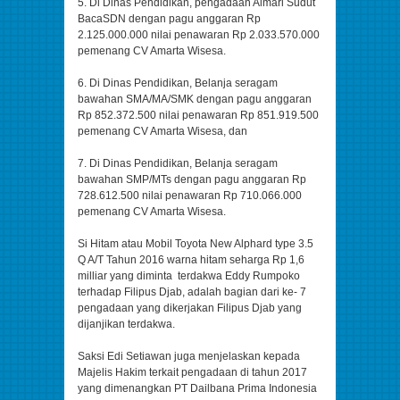
5. Di Dinas Pendidikan, pengadaan Almari Sudut
BacaSDN dengan pagu anggaran Rp
2.125.000.000 nilai penawaran Rp 2.033.570.000
pemenang CV Amarta Wisesa.
6. Di Dinas Pendidikan, Belanja seragam
bawahan SMA/MA/SMK dengan pagu anggaran
Rp 852.372.500 nilai penawaran Rp 851.919.500
pemenang CV Amarta Wisesa, dan
7. Di Dinas Pendidikan, Belanja seragam
bawahan SMP/MTs dengan pagu anggaran Rp
728.612.500 nilai penawaran Rp 710.066.000
pemenang CV Amarta Wisesa.
Si Hitam atau Mobil Toyota New Alphard type 3.5
Q A/T Tahun 2016 warna hitam seharga Rp 1,6
milliar yang diminta terdakwa Eddy Rumpoko
terhadap Filipus Djab, adalah bagian dari ke- 7
pengadaan yang dikerjakan Filipus Djab yang
dijanjikan terdakwa.
Saksi Edi Setiawan juga menjelaskan kepada
Majelis Hakim terkait pengadaan di tahun 2017
yang dimenangkan PT Dailbana Prima Indonesia