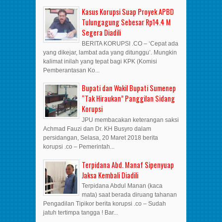
Kasus Korupsi Suap Proyek APBD
Tulungagung Sebesar Rp14.4 M
Segera Diadili
BERITA KORUPSI .CO – ‘Cepat ada
yang dikejar, lambat ada yang ditunggu’. Mungkin
kalimat inilah yang tepat bagi KPK (Komisi
Pemberantasan Ko...
Bupati dan Wakil Bupati Sumenep
“Tak Hiraukan” Panggilan Sidang
Korupsi
JPU membacakan keterangan saksi
Achmad Fauzi dan Dr. KH Busyro dalam
persidangan, Selasa, 20 Maret 2018 berita
korupsi .co – Pemerintah...
Terpidana Abd. Manaf Sipenyuap
Jaksa Kembali Diadili
Terpidana Abdul Manan (kaca
mata) saat berada diruang tahanan
Pengadilan Tipikor berita korupsi .co – Sudah
jatuh tertimpa tangga ! Bar...