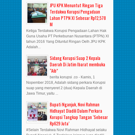
JPU KPK Menuntut Ringan Tiga
Terdakwa Korupsi Pengadaan
Lahan PTPN XI Sebesar Rp12,578
M
Ketiga Terdakwa Korupsi Pengadaan Lahan Hak
Guna Usaha PT Perkebunan Nusantara (PTPN) XI
tahun 2016 Yang Dituntut Ringan Oelh JPU KPK
Adalah...
Sidang Korupsi Suap 2 Kepala
Daerah Di Jatim Ibarat membuka
“Aib”
berita korupsi .co - Kamis, 1
Nopember 2018, Adalah sidang perkara Korupsi
suap yang menyeret 2 (dua) Kepala Daerah di
Jawa Timur, yaitu ...
Bupati Nganjuk, Novi Rahman
Hidhayat Diadili Dalam Perkara
Korupsi Tangkap Tangan ‘Sebesar
Rp629 Juta’
#Selain Terdakwa Novi Rahman Hidhayat selaku