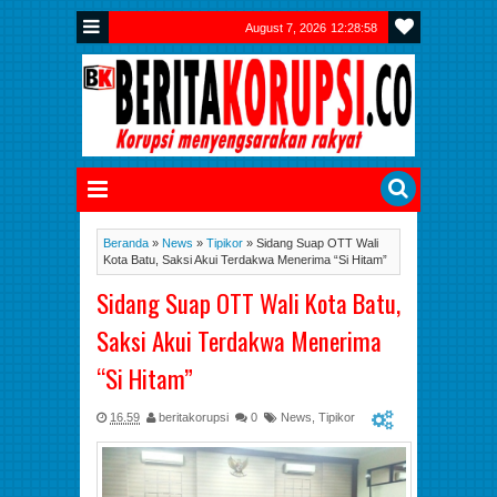
August 7, 2026
12:29:00
Beranda
»
News
»
Tipikor
»
Sidang Suap OTT Wali
Kota Batu, Saksi Akui Terdakwa Menerima “Si Hitam”
Sidang Suap OTT Wali Kota Batu,
Saksi Akui Terdakwa Menerima
“Si Hitam”
16.59
beritakorupsi
0
News
,
Tipikor