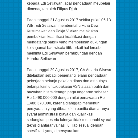
kepada Edi Setiawan, agar pengadaan meubelair
dimenagkan oleh Filipus Djab
Pada tanggal 21 Agustus 2017 sekitar pukul 05.13
WIB, Edi Setiawan memberitahu Fitria Dewi
Kusumawati dan Pokja V, akan melakukan
pembuktian kualifikasi-kualifikasi dengan
mendatangi pabrik yang memberikan dukungan
ke segamat bau wisata titik terkait hal tersebut
meminta Edi Setiawan berhubungan dengan
Hendra Setiawan.
Pada tanggal 29 Agustus 2017, CV Amarta Wisesa
ditetapkan sebagi pemenang lelang pengadaan
pekerjaan belanja pakaian dinas dan atributnya
belanja kain untuk pakaian ASN atasan putih dan
bawahan hitam denagn pagu anggaran sebesar
Rp 1.490.000,000 dengan nilai penawaran Rp
1.488.370.000, karena dianggap memenuhi
persyaratan yang dibuat oleh panitia diantaranya
syarat administrasi biaya dan kualifikasi
sedangkan peserta lainnya tidak memenuhi syarat
teknis diantaranya hasil uji lab sesuai dengan
spesifikasi yang dipersyaratkan.