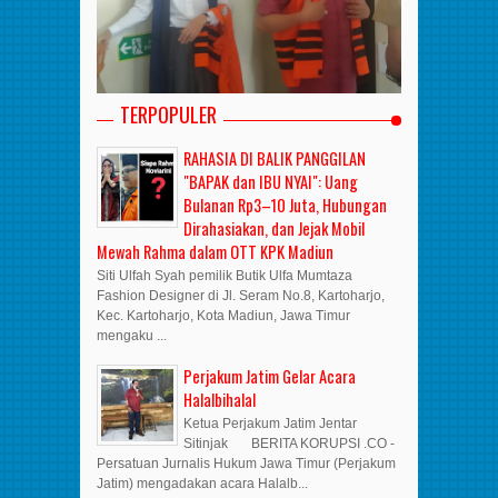
TERPOPULER
RAHASIA DI BALIK PANGGILAN
"BAPAK dan IBU NYAI": Uang
Bulanan Rp3–10 Juta, Hubungan
Dirahasiakan, dan Jejak Mobil
Mewah Rahma dalam OTT KPK Madiun
Siti Ulfah Syah pemilik Butik Ulfa Mumtaza
Fashion Designer di Jl. Seram No.8, Kartoharjo,
Kec. Kartoharjo, Kota Madiun, Jawa Timur
mengaku ...
Perjakum Jatim Gelar Acara
Halalbihalal
Ketua Perjakum Jatim Jentar
Sitinjak BERITA KORUPSI .CO -
Persatuan Jurnalis Hukum Jawa Timur (Perjakum
Jatim) mengadakan acara Halalb...