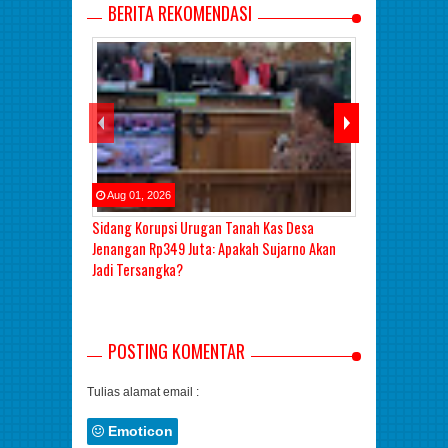
BERITA REKOMENDASI
Aug
01
,
2026
Aug
01
,
2026
Sidang Korupsi Urugan Tanah Kas Desa
Sidang Lanjut
Jenangan Rp349 Juta: Apakah Sujarno Akan
Madiun: Hakim
Jadi Tersangka?
Keterangan Be
POSTING KOMENTAR
Tulias alamat email :
Emoticon