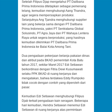
Setelah Filipus Djap mengetahui PT Dailbana
Prima Indonesia ditetapkan sebagai pemenang
lelang, kemudian menghubungi Aang Thandra,
agar segera mempersiapkan produksi.
Selanjutnya Ang Tjandra menghubungi supplier
lain yang bekerja sama dengan PT Dailbana
Prima Indonesia, yakni PT Sentratama Global
Solusindo, PT Agra Jaya dan PT Wahaya Lentera
Raya untuk segera berproduksi, yang hasilnya
kemudian dikirimkan PT Dailbana Prima
Indonesia ke Balai Kota Among Tani.
Dua pengadaan pekerjaan belanja pakaian dinas
dan atribut pada BKAD pemerintah Kota Batu
tahun 2017, sekitar Maret 2017 Edi Setiawan
berkordinasi dengan Fitria Dewi Kusumawati
selaku PPK BKAD di ruang kerjanya dan
mengatakan, bahwa terdakwa Eddy Rumpoko
tidak cocok dengan contoh yang diperoleh dari
pasar.
Kemudian Edi Setiawan menghubungi Filipus
Djab terkait pengadaan kain seragam. Beberapa
hari kemudian, Hendra Setiawan menemui Edi
Setiawan di ruang kerjanya atas permintaan