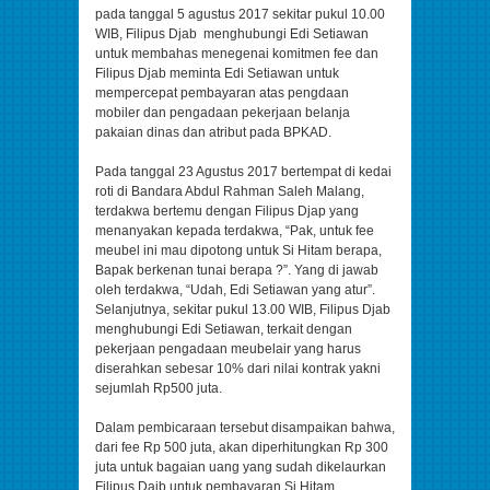
pada tanggal 5 agustus 2017 sekitar pukul 10.00
WIB, Filipus Djab menghubungi Edi Setiawan
untuk membahas menegenai komitmen fee dan
Filipus Djab meminta Edi Setiawan untuk
mempercepat pembayaran atas pengdaan
mobiler dan pengadaan pekerjaan belanja
pakaian dinas dan atribut pada BPKAD.
Pada tanggal 23 Agustus 2017 bertempat di kedai
roti di Bandara Abdul Rahman Saleh Malang,
terdakwa bertemu dengan Filipus Djap yang
menanyakan kepada terdakwa, “Pak, untuk fee
meubel ini mau dipotong untuk Si Hitam berapa,
Bapak berkenan tunai berapa ?”. Yang di jawab
oleh terdakwa, “Udah, Edi Setiawan yang atur”.
Selanjutnya, sekitar pukul 13.00 WIB, Filipus Djab
menghubungi Edi Setiawan, terkait dengan
pekerjaan pengadaan meubelair yang harus
diserahkan sebesar 10% dari nilai kontrak yakni
sejumlah Rp500 juta.
Dalam pembicaraan tersebut disampaikan bahwa,
dari fee Rp 500 juta, akan diperhitungkan Rp 300
juta untuk bagaian uang yang sudah dikelaurkan
Filipus Dajb untuk pembayaran Si Hitam.