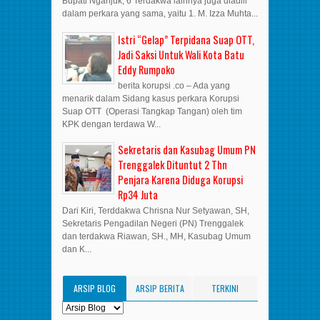
Bupati Nganjuk, 6 Terdakwa lainnya juga diadili
dalam perkara yang sama, yaitu 1. M. Izza Muhta...
Istri “Gelap” Terpidana Suap OTT,
Jadi Saksi Untuk Wali Kota Batu
Eddy Rumpoko
berita korupsi .co – Ada yang
menarik dalam Sidang kasus perkara Korupsi
Suap OTT (Operasi Tangkap Tangan) oleh tim
KPK dengan terdawa W...
Sekretaris dan Kasubag Umum PN
Trenggalek Dituntut 2 Thn
Penjara Karena Diduga Korupsi
Rp34 Juta
Dari Kiri, Terddakwa Chrisna Nur Setyawan, SH,
Sekretaris Pengadilan Negeri (PN) Trenggalek
dan terdakwa Riawan, SH., MH, Kasubag Umum
dan K...
ARSIP BLOG
ARSIP BERITA
TERKINI