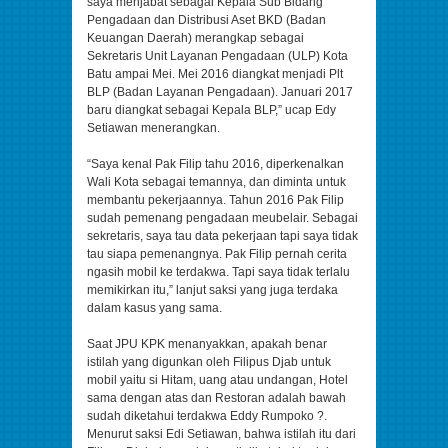
saya menjabat sebagai Kepala Sub Bidang
Pengadaan dan Distribusi Aset BKD (Badan
Keuangan Daerah) merangkap sebagai
Sekretaris Unit Layanan Pengadaan (ULP) Kota
Batu ampai Mei. Mei 2016 diangkat menjadi Plt
BLP (Badan Layanan Pengadaan). Januari 2017
baru diangkat sebagai Kepala BLP,” ucap Edy
Setiawan menerangkan.
“Saya kenal Pak Filip tahu 2016, diperkenalkan
Wali Kota sebagai temannya, dan diminta untuk
membantu pekerjaannya. Tahun 2016 Pak Filip
sudah pemenang pengadaan meubelair. Sebagai
sekretaris, saya tau data pekerjaan tapi saya tidak
tau siapa pemenangnya. Pak Filip pernah cerita
ngasih mobil ke terdakwa. Tapi saya tidak terlalu
memikirkan itu,” lanjut saksi yang juga terdaka
dalam kasus yang sama.
Saat JPU KPK menanyakkan, apakah benar
istilah yang digunkan oleh Filipus Djab untuk
mobil yaitu si Hitam, uang atau undangan, Hotel
sama dengan atas dan Restoran adalah bawah
sudah diketahui terdakwa Eddy Rumpoko ?.
Menurut saksi Edi Setiawan, bahwa istilah itu dari