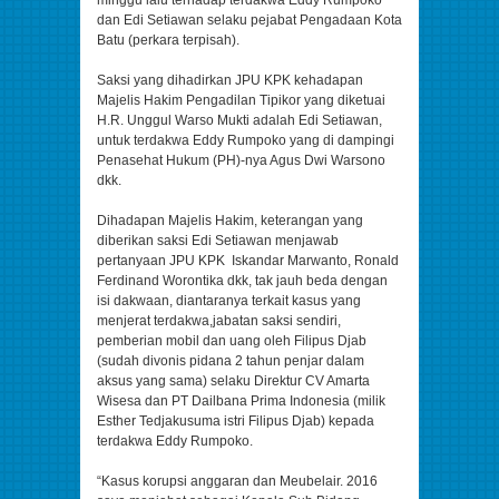
dan Edi Setiawan selaku pejabat Pengadaan Kota
Batu (perkara terpisah).
Saksi yang dihadirkan JPU KPK kehadapan
Majelis Hakim Pengadilan Tipikor yang diketuai
H.R. Unggul Warso Mukti adalah Edi Setiawan,
untuk terdakwa Eddy Rumpoko yang di dampingi
Penasehat Hukum (PH)-nya Agus Dwi Warsono
dkk.
Dihadapan Majelis Hakim, keterangan yang
diberikan saksi Edi Setiawan menjawab
pertanyaan JPU KPK Iskandar Marwanto, Ronald
Ferdinand Worontika dkk, tak jauh beda dengan
isi dakwaan, diantaranya terkait kasus yang
menjerat terdakwa,jabatan saksi sendiri,
pemberian mobil dan uang oleh Filipus Djab
(sudah divonis pidana 2 tahun penjar dalam
aksus yang sama) selaku Direktur CV Amarta
Wisesa dan PT Dailbana Prima Indonesia (milik
Esther Tedjakusuma istri Filipus Djab) kepada
terdakwa Eddy Rumpoko.
“Kasus korupsi anggaran dan Meubelair. 2016