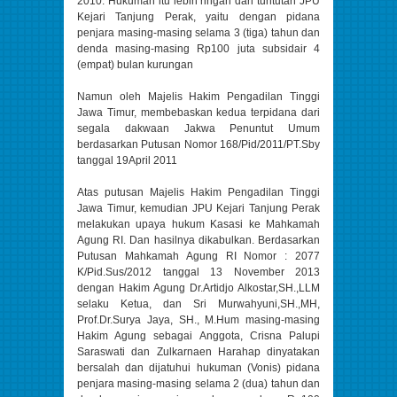
2010. Hukuman itu lebih ringan dari tuntutan JPU
Kejari Tanjung Perak, yaitu dengan pidana
penjara masing-masing selama 3 (tiga) tahun dan
denda masing-masing Rp100 juta subsidair 4
(empat) bulan kurungan
Namun oleh Majelis Hakim Pengadilan Tinggi
Jawa Timur, membebaskan kedua terpidana dari
segala dakwaan Jakwa Penuntut Umum
berdasarkan Putusan Nomor 168/Pid/2011/PT.Sby
tanggal 19April 2011
Atas putusan Majelis Hakim Pengadilan Tinggi
Jawa Timur, kemudian JPU Kejari Tanjung Perak
melakukan upaya hukum Kasasi ke Mahkamah
Agung RI. Dan hasilnya dikabulkan. Berdasarkan
Putusan Mahkamah Agung RI Nomor : 2077
K/Pid.Sus/2012 tanggal 13 November 2013
dengan Hakim Agung Dr.Artidjo Alkostar,SH.,LLM
selaku Ketua, dan Sri Murwahyuni,SH.,MH,
Prof.Dr.Surya Jaya, SH., M.Hum masing-masing
Hakim Agung sebagai Anggota, Crisna Palupi
Saraswati dan Zulkarnaen Harahap dinyatakan
bersalah dan dijatuhui hukuman (Vonis) pidana
penjara masing-masing selama 2 (dua) tahun dan