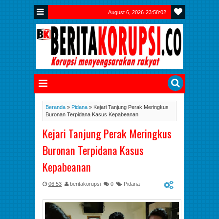
August 6, 2026
23:58:03
Beranda
»
Pidana
»
Kejari Tanjung Perak Meringkus
Buronan Terpidana Kasus Kepabeanan
Kejari Tanjung Perak Meringkus
Buronan Terpidana Kasus
Kepabeanan
06.53
beritakorupsi
0
Pidana