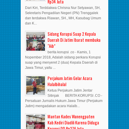
Rp34 Juta
Dari Kiri, Terddakwa Chrisna Nur Setyawan, SH,
Sekretaris Pengadilan Negeri (PN) Trenggalek
dan terdakwa Riawan, SH., MH, Kasubag Umum
dan K...
Sidang Korupsi Suap 2 Kepala
Daerah Di Jatim Ibarat membuka
“Aib”
berita korupsi .co - Kamis, 1
Nopember 2018, Adalah sidang perkara Korupsi
suap yang menyeret 2 (dua) Kepala Daerah di
Jawa Timur, yaitu ...
Perjakum Jatim Gelar Acara
Halalbihalal
Ketua Perjakum Jatim Jentar
Sitinjak BERITA KORUPSI .CO -
Persatuan Jurnalis Hukum Jawa Timur (Perjakum
Jatim) mengadakan acara Halalb...
Mantan Kades Wanengpaten
Kab.Kediri Diadili Karena Diduga
Korupsi DD Rp276 Juta