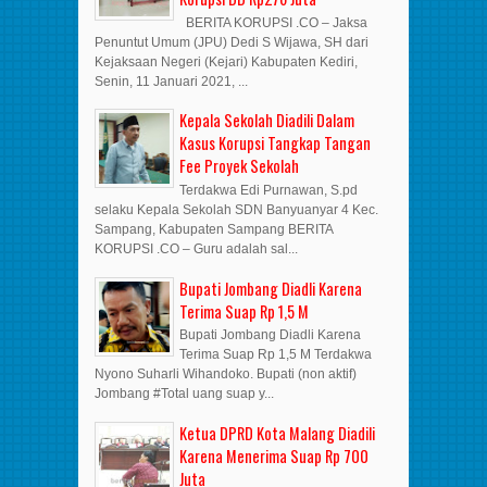
BERITA KORUPSI .CO – Jaksa
Penuntut Umum (JPU) Dedi S Wijawa, SH dari
Kejaksaan Negeri (Kejari) Kabupaten Kediri,
Senin, 11 Januari 2021, ...
Kepala Sekolah Diadili Dalam
Kasus Korupsi Tangkap Tangan
Fee Proyek Sekolah
Terdakwa Edi Purnawan, S.pd
selaku Kepala Sekolah SDN Banyuanyar 4 Kec.
Sampang, Kabupaten Sampang BERITA
KORUPSI .CO – Guru adalah sal...
Bupati Jombang Diadli Karena
Terima Suap Rp 1,5 M
Bupati Jombang Diadli Karena
Terima Suap Rp 1,5 M Terdakwa
Nyono Suharli Wihandoko. Bupati (non aktif)
Jombang #Total uang suap y...
Ketua DPRD Kota Malang Diadili
Karena Menerima Suap Rp 700
Juta