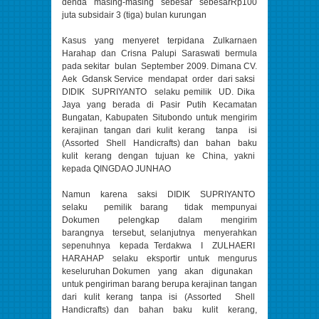
denda masing-masing sebesar sebesarRp100
juta subsidair 3 (tiga) bulan kurungan
Kasus yang menyeret terpidana Zulkarnaen
Harahap dan Crisna Palupi Saraswati bermula
pada sekitar bulan September 2009. Dimana CV.
Aek Gdansk Service mendapat order dari saksi
DIDIK SUPRIYANTO selaku pemilik UD. Dika
Jaya yang berada di Pasir Putih Kecamatan
Bungatan, Kabupaten Situbondo untuk mengirim
kerajinan tangan dari kulit kerang tanpa isi
(Assorted Shell Handicrafts) dan bahan baku
kulit kerang dengan tujuan ke China, yakni
kepada QINGDAO JUNHAO
Namun karena saksi DIDIK SUPRIYANTO
selaku pemilik barang tidak mempunyai
Dokumen pelengkap dalam mengirim
barangnya tersebut, selanjutnya menyerahkan
sepenuhnya kepada Terdakwa I ZULHAERI
HARAHAP selaku eksportir untuk mengurus
keseluruhan Dokumen yang akan digunakan
untuk pengiriman barang berupa kerajinan tangan
dari kulit kerang tanpa isi (Assorted Shell
Handicrafts) dan bahan baku kulit kerang,