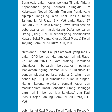
Saraswati, dalam kasus perkara Tindak Pidana
Kepabeanan yang berhasil diringkus Tim
Kejaksaan Negeri (Kejari) Tanjung Perak yang
dipimpin langsung oleh Kasi Pidsus Kejari
Tanjung M. Ali Rizza, S.H, M.H pada, Rabu, 27
Januari 2021 di kota Malang, Jawa Timur setelah
beberapa tahun masuk dalam Daftar pencarian
Orang (DPO). Hal itu seperti yang disampaikan
Kepala Seksi Pidana Khusus (Kasi Pidsus) Kejari
Tanjung Perak, M. Ali Rizza, S.H, M.H
“Terpidana Crisna Palupi Saraswati yang masuk
dalam DPO berhasii kita tangkap hari ini, Rabu,
27 Januari 2021 di kota Malang. Terpidana
dinyatakan bersalah berdasarkan putusan
Mahkamah Agung Nomor 2077 K/Pid.sus/2012
dengan pidana penjara selama 2 tahun dan
denda Rp100 juta subsider 3 bulan kurungan.
Namun karena terpidana sempat kabur dan
masuk dalam Daftar Pencarian Orang, sehingga
baru hari ini berhasil kita tangkap,” ujar Kasi
Pidsus Kejari Tanjung Perak, M. Ali Rizza, S.H,
M.H
Lebih lanjut Kasi Pidsus Kejari Tanjung Perak, M.