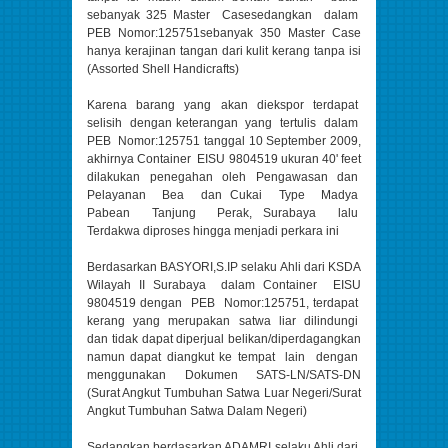
sebanyak 325 Master Casesedangkan dalam
PEB Nomor:125751sebanyak 350 Master Case
hanya kerajinan tangan dari kulit kerang tanpa isi
(Assorted Shell Handicrafts)
Karena barang yang akan diekspor terdapat
selisih dengan keterangan yang tertulis dalam
PEB Nomor:125751 tanggal 10 September 2009,
akhirnya Container EISU 9804519 ukuran 40' feet
dilakukan penegahan oleh Pengawasan dan
Pelayanan Bea dan Cukai Type Madya
Pabean Tanjung Perak, Surabaya lalu
Terdakwa diproses hingga menjadi perkara ini
Berdasarkan BASYORI,S.IP selaku Ahli dari KSDA
Wilayah II Surabaya dalam Container EISU
9804519 dengan PEB Nomor:125751, terdapat
kerang yang merupakan satwa liar dilindungi
dan tidak dapat diperjual belikan/diperdagangkan
namun dapat diangkut ke tempat lain dengan
menggunakan Dokumen SATS-LN/SATS-DN
(Surat Angkut Tumbuhan Satwa Luar Negeri/Surat
Angkut Tumbuhan Satwa Dalam Negeri)
Sedangkan berdasarkan ADAMRI selaku Ahli dari