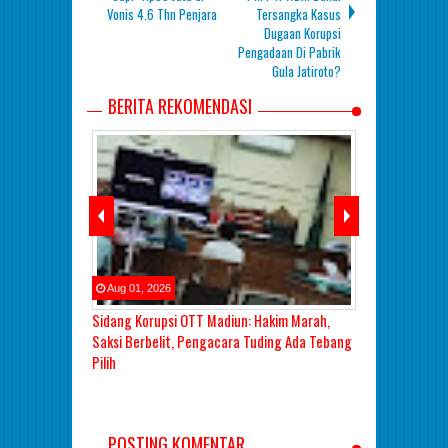
Vonis 4.6 Thn Penjara
Tersangka Kasus
Dugaan Korupsi
Pengadaan Di Pabrik
Gula Jatiroto?
BERITA REKOMENDASI
Aug
01
,
2026
Aug
01
,
2026
njir di Kab.
Sidang Korupsi OTT Madiun: Hakim Marah,
Sidang Lanjut
H. Syaiful
Saksi Berbelit, Pengacara Tuding Ada Tebang
Madiun: Hakim
awa Masa
Pilih
Keterangan Be
aan Berujung
POSTING KOMENTAR