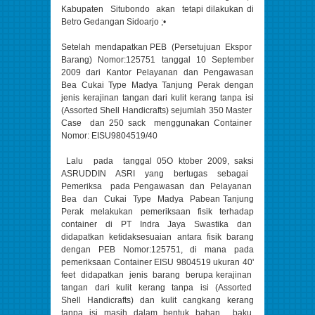
Kabupaten Situbondo akan tetapi dilakukan di
Betro Gedangan Sidoarjo ;•
Setelah mendapatkan PEB (Persetujuan Ekspor
Barang) Nomor:125751 tanggal 10 September
2009 dari Kantor Pelayanan dan Pengawasan
Bea Cukai Type Madya Tanjung Perak dengan
jenis kerajinan tangan dari kulit kerang tanpa isi
(Assorted Shell Handicrafts) sejumlah 350 Master
Case dan 250 sack menggunakan Container
Nomor: EISU9804519/40
Lalu pada tanggal 05O ktober 2009, saksi
ASRUDDIN ASRI yang bertugas sebagai
Pemeriksa pada Pengawasan dan Pelayanan
Bea dan Cukai Type Madya Pabean Tanjung
Perak melakukan pemeriksaan fisik terhadap
container di PT Indra Jaya Swastika dan
didapatkan ketidaksesuaian antara fisik barang
dengan PEB Nomor:125751, di mana pada
pemeriksaan Container EISU 9804519 ukuran 40'
feet didapatkan jenis barang berupa kerajinan
tangan dari kulit kerang tanpa isi (Assorted
Shell Handicrafts) dan kulit cangkang kerang
tanpa isi masih dalam bentuk bahan baku