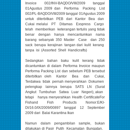
Invoice 002/INV-BAQDO/VIII/2009 tanggal
01Agustus 2009 dan Performa Packing List
002/PL-BAQDO/VIII/2009 tanggal 01Agustus 2009
untuk diterbitkan PEB dari Kantor Bea dan
Cukai melalui PT Ditamas Exspress Cargo
telah memberikan keterangan tertulis yang tidak
benar dengan hanya mencantumkan nama
barang sebanyak 350 Master Case dan 250
sack berupa kerajinan tangan dari kulit kerang
tanpa isi (Assorted Shell Handicrafts)
Sedangkan bahan baku kulit kerang tidak
dicantumkan di dalam Performa Invoice maupun
Performa Packing List dan sebelum PEB tersebut
diterbitkan oleh Kantor Bea dan Cukai,
Terdakwa tidak pernah menyerahkan Dokumen
pelengkap lainnya berupa SATS LN (Surat
Angkut Tumbuhan Satwa Luar Negeri), akan
tetapi hanya menyerahkan Health CertificateFor
Fishand Fish Products Nomor:E/KI-
Dl/16.0/IX/2009/00897 tanggal 12 September
2009 dari Balai Karantina Ikan
Namun dalam pengambilan sample, bukan
dilakukan di Pasir Putih Kecamatan Bungatan,