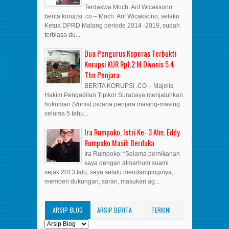
Terdakwa Moch. Arif Wicaksono
berita korupsi .co – Moch. Arif Wicaksono, selaku
Ketua DPRD Malang periode 2014 -2019, sudah
terbiasa du...
Dua Pengurus Koperas Terbukti
Korupsi KUR Rp1.2 M Divonis 5.4
Thn Penjara
BERITA KORUPSI .CO – Majelis
Hakim Pengadilan Tipikor Surabaya menjatuhkan
hukuman (Vonis) pidana penjara masing-masing
selama 5 tahu...
Ira Rumpoko, Istri Ke- 3 Alm. Eddy
Rumpoko Masih Berduka
Ira Rumpoko: “Selama pernikahan
saya dengan almarhum suami
sejak 2013 lalu, saya selalu mendampinginya,
memberi dukungan, saran, masukan ag...
ARSIP BLOG
ARSIP BERITA
TERKINI