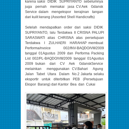
karena saksi DIDIK SUPRIYANTO sebelumnya
juga pernah memakai jasa CV.Aek Gdansk
Service dalam mengekspor kerajinan tangan
dari kulit kerang (Assorted Shell Handicrafts)
Setelah mendapatkan order dari saksi DIDIK
SUPRIYANTO, lalu Terdakwa II CRISNA PALUPI
SARASWATI alias CHRISNA atas persetujuan
Terdakwa I ZULHAERI HARAHAP membuat
Performa/nvoice 002/INV-BAQDO/VIII/2009
tanggal 01Agustus 2009 dan Performa Packing
List 002/PL-BAQDO/VIII/2009 tanggal 01Agustus
2009 bukan dari CV Aek GdanskService
melainkan menggunakan CV.Bahari Agung
Jalan Tabet Utara Dalam No.2 Jakarta selaku
eksportir untuk diterbitkan PEB (Persetujuan
Ekspor Barang) dari Kantor Bea dan Cukai