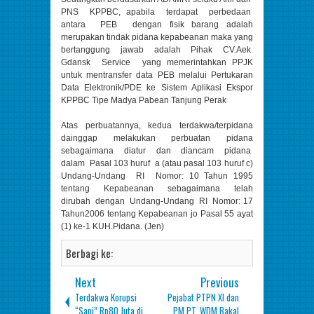
PNS KPPBC, apabila terdapat perbedaan
antara PEB dengan fisik barang adalah
merupakan tindak pidana kepabeanan maka yang
bertanggung jawab adalah Pihak CV.Aek
Gdansk Service yang memerintahkan PPJK
untuk mentransfer data PEB melalui Pertukaran
Data Elektronik/PDE ke Sistem Aplikasi Ekspor
KPPBC Tipe Madya Pabean Tanjung Perak
Atas perbuatannya, kedua terdakwa/terpidana
dainggap melakukan perbuatan pidana
sebagaimana diatur dan diancam pidana
dalam Pasal 103 huruf a (atau pasal 103 huruf c)
Undang-Undang RI Nomor: 10 Tahun 1995
tentang Kepabeanan sebagaimana telah
dirubah dengan Undang-Undang RI Nomor: 17
Tahun2006 tentang Kepabeanan jo Pasal 55 ayat
(1) ke-1 KUH.Pidana. (Jen)
Berbagi ke:
Next
Previous
Terdakwa Korupsi
Pejabat PTPN XI dan
“Sapi” Rp80 Juta di
PM PT. WDM Bakal