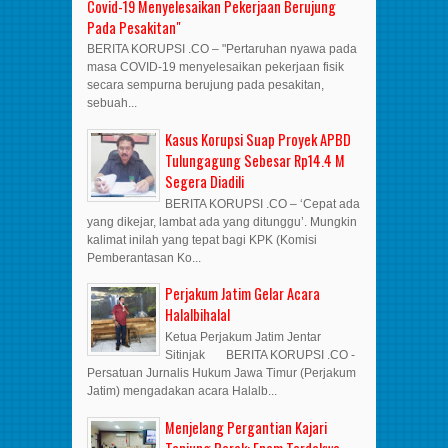
Covid-19 Menyelesaikan Pekerjaan Berujung
Pada Pesakitan"
BERITA KORUPSI .CO – "Pertaruhan nyawa pada
masa COVID-19 menyelesaikan pekerjaan fisik
secara sempurna berujung pada pesakitan,
sebuah...
Kasus Korupsi Suap Proyek APBD
Tulungagung Sebesar Rp14.4 M
Segera Diadili
BERITA KORUPSI .CO – ‘Cepat ada
yang dikejar, lambat ada yang ditunggu’. Mungkin
kalimat inilah yang tepat bagi KPK (Komisi
Pemberantasan Ko...
Perjakum Jatim Gelar Acara
Halalbihalal
Ketua Perjakum Jatim Jentar
Sitinjak BERITA KORUPSI .CO -
Persatuan Jurnalis Hukum Jawa Timur (Perjakum
Jatim) mengadakan acara Halalb...
Menjelang Pergantian Kajari