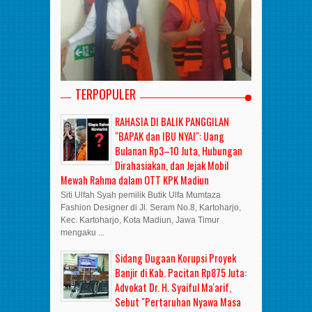
TERPOPULER
RAHASIA DI BALIK PANGGILAN
"BAPAK dan IBU NYAI": Uang
Bulanan Rp3–10 Juta, Hubungan
Dirahasiakan, dan Jejak Mobil
Mewah Rahma dalam OTT KPK Madiun
Siti Ulfah Syah pemilik Butik Ulfa Mumtaza
Fashion Designer di Jl. Seram No.8, Kartoharjo,
Kec. Kartoharjo, Kota Madiun, Jawa Timur
mengaku ...
Sidang Dugaan Korupsi Proyek
Banjir di Kab. Pacitan Rp875 Juta:
Advokat Dr. H. Syaiful Ma'arif,
Sebut "Pertaruhan Nyawa Masa