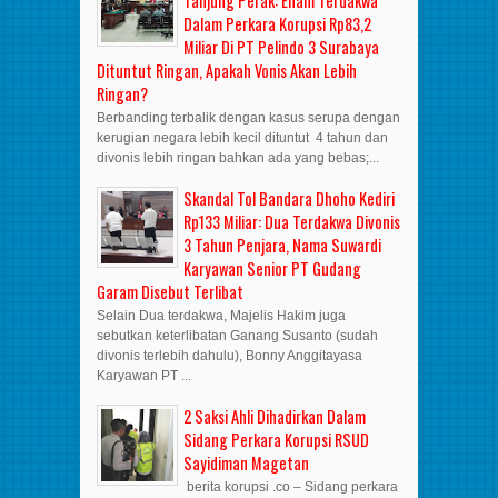
Tanjung Perak: Enam Terdakwa
Dalam Perkara Korupsi Rp83,2
Miliar Di PT Pelindo 3 Surabaya
Dituntut Ringan, Apakah Vonis Akan Lebih
Ringan?
Berbanding terbalik dengan kasus serupa dengan
kerugian negara lebih kecil dituntut 4 tahun dan
divonis lebih ringan bahkan ada yang bebas;...
Skandal Tol Bandara Dhoho Kediri
Rp133 Miliar: Dua Terdakwa Divonis
3 Tahun Penjara, Nama Suwardi
Karyawan Senior PT Gudang
Garam Disebut Terlibat
Selain Dua terdakwa, Majelis Hakim juga
sebutkan keterlibatan Ganang Susanto (sudah
divonis terlebih dahulu), Bonny Anggitayasa
Karyawan PT ...
2 Saksi Ahli Dihadirkan Dalam
Sidang Perkara Korupsi RSUD
Sayidiman Magetan
berita korupsi .co – Sidang perkara