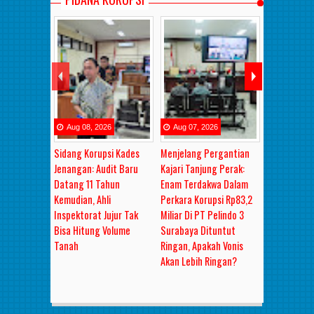
Aug
08
,
2026
Aug
07
,
2026
Aug
06
,
2
Sidang Korupsi Kades
Menjelang Pergantian
RAHASIA DI
Jenangan: Audit Baru
Kajari Tanjung Perak:
PANGGILAN 
Datang 11 Tahun
Enam Terdakwa Dalam
IBU NYAI": 
Kemudian, Ahli
Perkara Korupsi Rp83,2
Rp3–10 Jut
Inspektorat Jujur Tak
Miliar Di PT Pelindo 3
Dirahasiaka
Bisa Hitung Volume
Surabaya Dituntut
Mobil Mewa
Tanah
Ringan, Apakah Vonis
dalam OTT 
Akan Lebih Ringan?