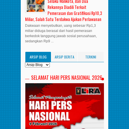
Selaku Walikota, dan Dua
Rekannya Diadili Terkait
Pemerasan dan Gratifikasi Rp10,3
Miliar, Salah Satu Terdakwa Ajukan Perlawanan
Dakwaan menyebutkan, uang sebesar Rp1,3
miliar diduga berasal dari hasil pemerasan
berkedok tanggung jawab sosial perusahaan,
sedangkan Rp9 ...
ARSIP BLOG
ARSIP BERITA
TERKINI
SELAMAT HARI PERS NASIONAL 2026