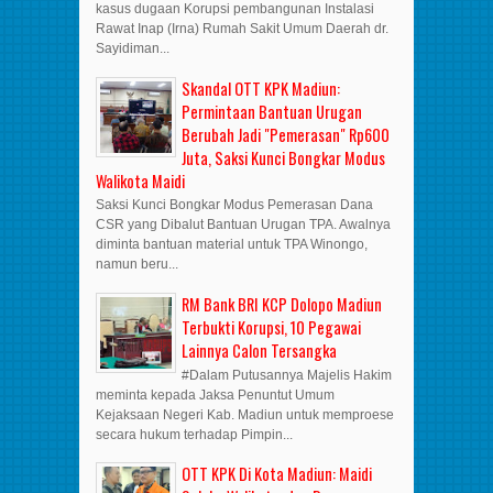
kasus dugaan Korupsi pembangunan Instalasi
Rawat Inap (Irna) Rumah Sakit Umum Daerah dr.
Sayidiman...
Skandal OTT KPK Madiun:
Permintaan Bantuan Urugan
Berubah Jadi "Pemerasan" Rp600
Juta, Saksi Kunci Bongkar Modus
Walikota Maidi
Saksi Kunci Bongkar Modus Pemerasan Dana
CSR yang Dibalut Bantuan Urugan TPA. Awalnya
diminta bantuan material untuk TPA Winongo,
namun beru...
RM Bank BRI KCP Dolopo Madiun
Terbukti Korupsi, 10 Pegawai
Lainnya Calon Tersangka
#Dalam Putusannya Majelis Hakim
meminta kepada Jaksa Penuntut Umum
Kejaksaan Negeri Kab. Madiun untuk memproese
secara hukum terhadap Pimpin...
OTT KPK Di Kota Madiun: Maidi