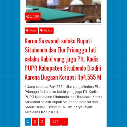
17.00
News
Tipikor
Karna Suswandi selaku Bupati
Situbondo dan Eko Prionggo Jati
selaku Kabid yang juga Plt. Kadis
PUPR Kabupaten Situbondo Diadili
Karena Dugaan Korupsi Rp4,555 M
#Uang sebesar Rp4,555 miliar yang diterima Eko
Prionggo Jati selaku Kabid yang juga Plt. Kadis
PUPR Kabupaten Situbondo dan Terdakwa Karna
Suswandi selaku Bupati Situbondo berasal dari :
Sanusi selaku Direktur CV. Dwi Karya (ayah
Terpidana Korupsi OT…
1
2
3
...
564
»