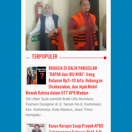
TERPOPULER
RAHASIA DI BALIK PANGGILAN
"BAPAK dan IBU NYAI": Uang
Bulanan Rp3–10 Juta, Hubungan
Dirahasiakan, dan Jejak Mobil
Mewah Rahma dalam OTT KPK Madiun
Siti Ulfah Syah pemilik Butik Ulfa Mumtaza
Fashion Designer di Jl. Seram No.8, Kartoharjo,
Kec. Kartoharjo, Kota Madiun, Jawa Timur
mengaku ...
Kasus Korupsi Suap Proyek APBD
Tulungagung Sebesar Rp14.4 M