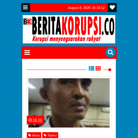
August 8, 2026
16:33:12
16.30
News
Tipikor