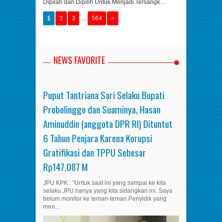
Dipilah dan Dipilih Untuk Menjadi Tersangk…
1
2
3
...
564
»
NEWS FAVORITE
Puput Tantriana Sari Selaku Bupati
Probolinggo dan Suaminya, Hasan
Aminuddin (anggota DPR RI) Dituntut
6 Tahun Penjara Karena Korupsi
Gratifikasi dan TPPU Sebesar
Rp147,087 M
JPU KPK : “Untuk saat ini yang sampai ke kita
selaku JPU hanya yang kita sidangkan ini. Saya
belum monitor ke teman-teman Penyidik yang
men...