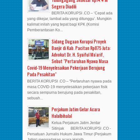
Segera Diadili
BERITA KORUPSI .CO – ‘Cepat ada
yang dikejar, lambat ada yang ditunggu’. Mungkin
kalimat inilah yang tepat bagi KPK (Komisi
Pemberantasan Ko...
Sidang Dugaan Korupsi Proyek
Banjir di Kab. Pacitan Rp875 Juta:
Advokat Dr. H. Syaiful Ma'arif,
Sebut "Pertaruhan Nyawa Masa
Covid-19 Menyelesaikan Pekerjaan Berujung
Pada Pesakitan"
BERITA KORUPSI .CO – "Pertaruhan nyawa pada
masa COVID-19 menyelesaikan pekerjaan fisik
secara sempurna berujung pada pesakitan,
sebuah...
Perjakum Jatim Gelar Acara
Halalbihalal
Ketua Perjakum Jatim Jentar
Sitinjak BERITA KORUPSI .CO -
Persatuan Jurnalis Hukum Jawa Timur (Perjakum
Jatim) mengadakan acara Halalb...