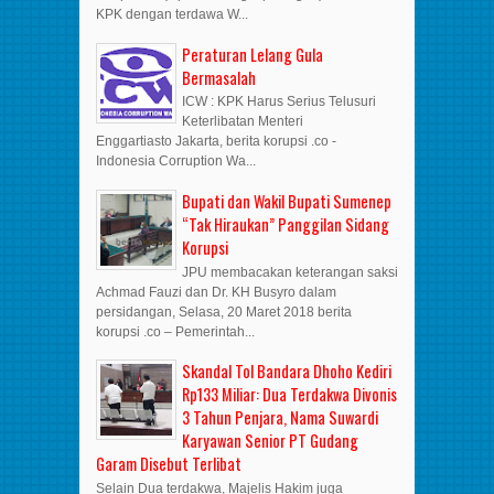
KPK dengan terdawa W...
Peraturan Lelang Gula
Bermasalah
ICW : KPK Harus Serius Telusuri
Keterlibatan Menteri
Enggartiasto Jakarta, berita korupsi .co -
Indonesia Corruption Wa...
Bupati dan Wakil Bupati Sumenep
“Tak Hiraukan” Panggilan Sidang
Korupsi
JPU membacakan keterangan saksi
Achmad Fauzi dan Dr. KH Busyro dalam
persidangan, Selasa, 20 Maret 2018 berita
korupsi .co – Pemerintah...
Skandal Tol Bandara Dhoho Kediri
Rp133 Miliar: Dua Terdakwa Divonis
3 Tahun Penjara, Nama Suwardi
Karyawan Senior PT Gudang
Garam Disebut Terlibat
Selain Dua terdakwa, Majelis Hakim juga