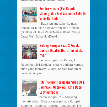
Rendra Kresna (Eks.Bupati
Malang) dan Eryk Armando Talla Di
Vonis Berbeda
“Siapa tersangka berikutnya,
apakah KPK akan menyeret Mashud Yunasa
(Direktur PT. JePe Perss Media Utama, Group
Jawa Pos), Suharlito (Direkt...
Sidang Korupsi Suap 2 Kepala
Daerah Di Jatim Ibarat membuka
“Aib”
berita korupsi .co - Kamis, 1
Nopember 2018, Adalah sidang perkara Korupsi
suap yang menyeret 2 (dua) Kepala Daerah di
Jawa Timur, yaitu ...
Istri “Gelap” Terpidana Suap OTT,
Jadi Saksi Untuk Wali Kota Batu
Eddy Rumpoko
berita korupsi .co – Ada yang
menarik dalam Sidang kasus perkara Korupsi
Suap OTT (Operasi Tangkap Tangan) oleh tim