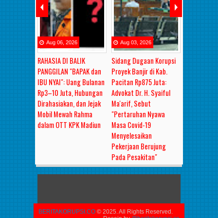
26
Aug
06
,
2026
Aug
03
,
2026
Aug
01
,
2
ergantian
RAHASIA DI BALIK
Sidang Dugaan Korupsi
Sidang Kor
g Perak:
PANGGILAN "BAPAK dan
Proyek Banjir di Kab.
Madiun: Ha
wa Dalam
IBU NYAI": Uang Bulanan
Pacitan Rp875 Juta:
Saksi Berbel
psi Rp83,2
Rp3–10 Juta, Hubungan
Advokat Dr. H. Syaiful
Pengacara 
Pelindo 3
Dirahasiakan, dan Jejak
Ma'arif, Sebut
Tebang Pili
tuntut
Mobil Mewah Rahma
"Pertaruhan Nyawa
ah Vonis
dalam OTT KPK Madiun
Masa Covid-19
ingan?
Menyelesaikan
Pekerjaan Berujung
Pada Pesakitan"
BERITAKORUPSI.CO
© 2025. All Rights Reserved.