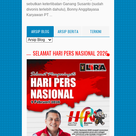
sebutkan keterlibatan Ganang Susanto (sudah
divonis terlebih dahulu), Bonny Anggitayasa
Karyawan PT ...
ARSIP BLOG
ARSIP BERITA
TERKINI
SELAMAT HARI PERS NASIONAL 2026